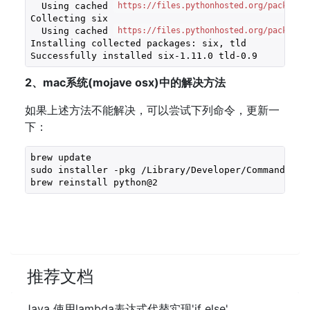
  Using cached 
https://files.pythonhosted.org/packages
Collecting six
  Using cached 
https://files.pythonhosted.org/packages
Installing collected packages: six, tld
Successfully installed six
-1.11
.0
 tld
-0.9
2、mac系统(mojave osx)中的解决方法
如果上述方法不能解决，可以尝试下列命令，更新一
下：
brew update
sudo installer -pkg /Library/Developer/CommandLine
brew reinstall python@
2
推荐文档
Java 使用lambda表达式代替实现'if else'