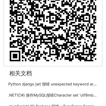
相关文档
Python django jwt 报错 unexpected keyword argument 'verify'解决方法
.NET(C#) 操作MySQL报错Character set 'utf8mb3' is not supported 解决方法