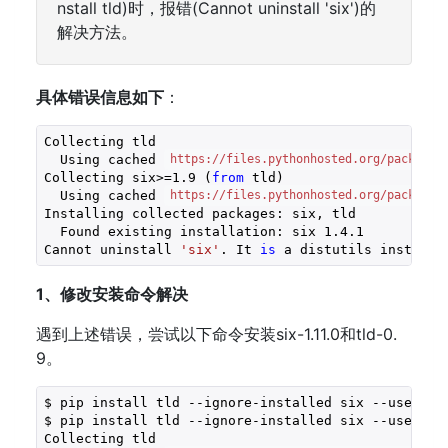
nstall tld)时，报错(Cannot uninstall 'six')的
解决方法。
具体错误信息如下
：
Collecting tld
  Using cached 
https://files.pythonhosted.org/packages
Collecting six>=
1.9
 (
from
 tld)
  Using cached 
https://files.pythonhosted.org/packages
Installing collected packages: six, tld
  Found existing installation: six 
1.4
.1
Cannot uninstall 
'six'
. It 
is
 a distutils installe
1、修改安装命令解决
遇到上述错误，尝试以下命令安装six-1.11.0和tld-0.
9。
$ pip install tld --ignore-installed six --user
$ pip install tld --ignore-installed six --user
Collecting tld