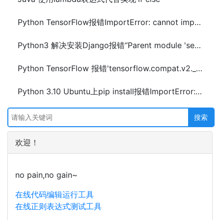
Python TensorFlow报错ImportError: cannot import name 'BatchNormalization'解决方法
Python3 解决安装Django报错“Parent module 'setuptools' not loaded”方法
Python TensorFlow 报错'tensorflow.compat.v2.__internal__' has no attribute 'tf2'解决方法
Python 3.10 Ubuntu上pip install报错ImportError: cannot import name 'html5lib'解决方法
欢迎！
no pain,no gain~
在线代码编辑运行工具
在线正则表达式测试工具