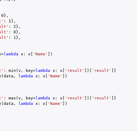
 
0
},

t'
: 
1
},

ult'
: 
2
},

ult'
: 
0
},

ult'
: 
1
},

y=
lambda
 x: x[
'Name'
t'
: min(v, key=
lambda
 x: x[
'result'
])[
'result'
]} 

y(data, 
lambda
 x: x[
'Name'
])

t'
: max(v, key=
lambda
 x: x[
'result'
])[
'result'
]} 

y(data, 
lambda
 x: x[
'Name'
])
