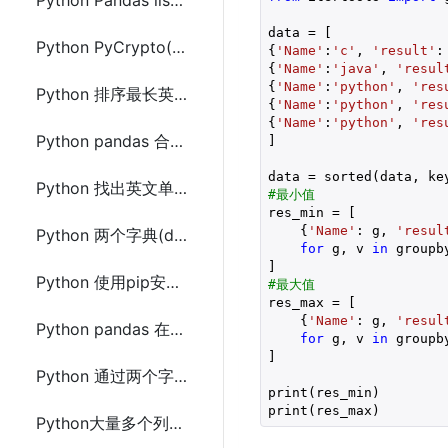
Python Pandas list(列表)数据列拆分成多行的方法
data = [

Python PyCrypto(PyCryptodome) ASE实现对文件加密和解密方法
{
'Name'
:
'c'
, 
'result'
:
{
'Name'
:
'java'
, 
'resul
{
'Name'
:
'python'
, 
'res
Python 排序最长英文单词链(列表中前一个单词末字母是下一个单词的首字母)
{
'Name'
:
'python'
, 
'res
{
'Name'
:
'python'
, 
'res
Python pandas 合并两个或多个DataFrame的方法代码
]

data = sorted(data, ke
Python 找出英文单词列表(list)中最长单词链
#最小值
res_min = [

    {
'Name'
: g, 
'resul
Python 两个字典(dic)中相同key合并(value分别作合成后字典key和value)
for
 g, v 
in
 groupb
Python 使用pip安装 tld 报错：Cannot uninstall 'six'
#最大值
res_max = [

    {
'Name'
: g, 
'resul
Python pandas 在给定的日期范围内生成多个随机日期
for
 g, v 
in
 groupb
]

Python 通过两个字符串(分隔符)分割拆(split)分字符串的方法代码总结
print(res_min)

print(res_max)
Python大量多个列表(list)合并(合并有相同元素的列表)