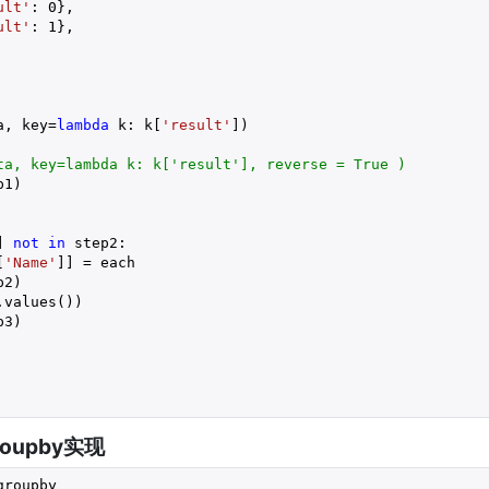
ult'
: 
0
},

ult'
: 
1
},

a, key=
lambda
 k: k[
'result'
])

ta, key=lambda k: k['result'], reverse = True )
1)

] 
not
in
 step2:

[
'Name'
]] = each

2)

values())

3)

ou
pby实现
groupby
