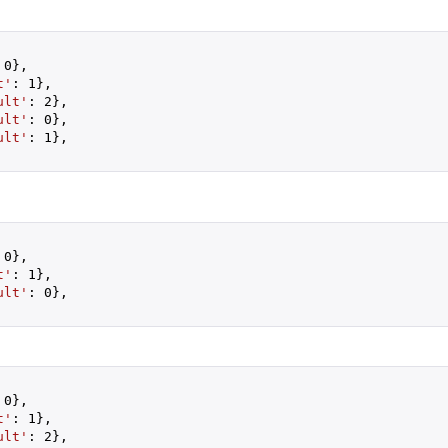
 
0
},

t'
: 
1
},

ult'
: 
2
},

ult'
: 
0
},

ult'
: 
1
},

 
0
},

t'
: 
1
},

ult'
: 
0
},

 
0
},

t'
: 
1
},

ult'
: 
2
},
