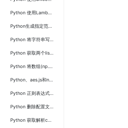
Python 使用Lambda对list(列表)中指定格式字符串元素排序方法
Python生成指定范围数字正数和负数列表(list)
Python 将字符串写入文本文件中指定位置和删除行示例代码
Python 获取两个list列表中元素平均值的方法及示例代码
Python 将数组(np.array)或DataFrame及相关属性保存到文件的方法
Python、aes.js和node.js实现AES(Crypto)加密与解密实现代码
Python 正则表达式零宽正负向断言的用法及示例代码
Python 删除配置文件中[]方括号内与之间的内容的方法
Python 获取解析curl命令行字符串中参数转换成字典(Dictionary)