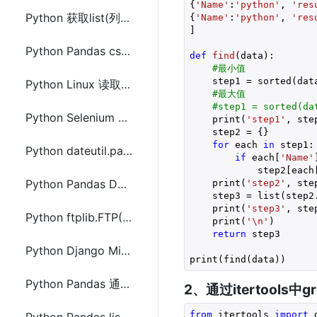
{
'Name'
:
'python'
, 
'res
Python 获取list(列表)前n个不重复元素
{
'Name'
:
'python'
, 
'res
]

Python Pandas csv文件中分隔符统计计数
def
find
(data)
:
#最小值
    step1 = sorted(dat
Python Linux 读取umask(线程安全)
#最大值 
#step1 = sorted(da
Python Selenium 将网页另存下载(包含资源文件(js,css,图片等))
    print(
'step1'
, step
    step2 = {}

for
 each 
in
 step1:

Python dateutil.parse 日期转换库安装使用方法
if
 each[
'Name'
            step2[each
Python Pandas DataFrame.to_html使用及设置CSS样式的方法
    print(
'step2'
, step
    step3 = list(step2.
    print(
'step3'
, step
Python ftplib.FTP()使用示例(demo)代码
    print(
'\n'
)

return
 step3

Python Django Middleware中间件限制IP访问频率及判断搜索引擎爬虫
print(find(data))
Python Pandas 通过读取txt文件内容创建DataFrame
2、通过itertools中gr
from
 itertools 
import
 