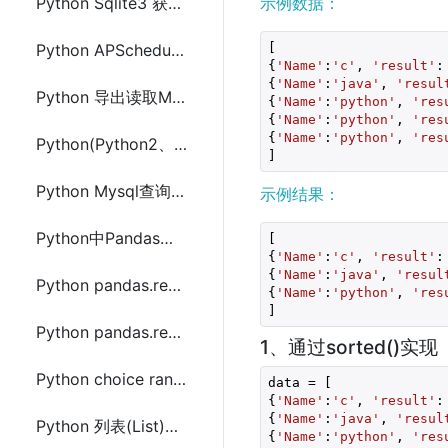
Python Sqlite3 获取insert插入的主键id lastrowid
示例数据：
[

Python APScheduler apscheduler.triggers.cron使用cron表达式
{
'Name'
:
'c'
, 
'result'
:
{
'Name'
:
'java'
, 
'resul
Python 导出读取MongoDB数据到Pandas分析
{
'Name'
:
'python'
, 
'res
{
'Name'
:
'python'
, 
'res
{
'Name'
:
'python'
, 
'res
Python(Python2、Python3)读取gzip(.gz)文件中utf8(utf-8)编码字符串
Python Mysql查询和插入多条数据及返回行数、表的描述信息
示例结果：
Python中Pandas通过read_sql方法从Mysql或Oracle数据库中读取数据帧(DataFrame)
[

{
'Name'
:
'c'
, 
'result'
:
{
'Name'
:
'java'
, 
'resul
Python pandas.read_sql_query() 使用示例(demo)代码
{
'Name'
:
'python'
, 
'res
Python pandas.read_sql_query()常用操作方法代码
1、通过sorted()实现
Python choice random 随机将字符串中的字母转大写
data = [

{
'Name'
:
'c'
, 
'result'
:
{
'Name'
:
'java'
, 
'resul
Python 列表(List)中相同值的元素计数(defaultdict和Counter)
{
'Name'
:
'python'
, 
'res