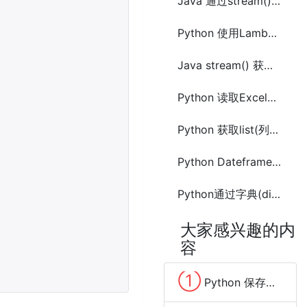
Java 通过stream()获取找到List(列表)中最小的对象元素
Python 使用Lambda对list(列表)中指定格式字符串元素排序方法
Java stream() 获取List指定元素或最后一个元素的方法
Python 读取Excel文件中列数据到list列表的几种方法
Python 获取list(列表)前n个不重复元素
Python Dateframe列中匹配查找数据(list)添加新列的方法
Python通过字典(dict)中value获取前n个最大的元素方法及示例代码
大家感兴趣的内
容
①
Python 保存数据到Excel文件的方法(pandas、xlwt、openpyxl、xlsxwriter)