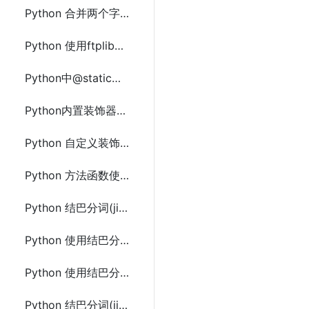
Python 合并两个字典(Dictionary)中相同key的value的方法及示例代码
Python 使用ftplib切换指定ftp目录不存在则创建目录和上传下载文件
Python中@staticmethod和@classmethod区别及使用示例代码
Python内置装饰器(@property、@staticmethod、@classmethod)使用及示例代码
Python 自定义装饰器使用写法及示例代码
Python 方法函数使用多个装饰器及示例代码
Python 结巴分词(jieba)使用方法文档及示例代码
Python 使用结巴分词(jieba)并行分词及示例代码
Python 使用结巴分词(jieba)提取关键词和词性标注方法及示例代码
Python 结巴分词(jieba)的延迟加载机制及示例代码