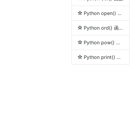
Python open() 函数
Python ord() 函数
Python pow() 函数
Python print() 函数