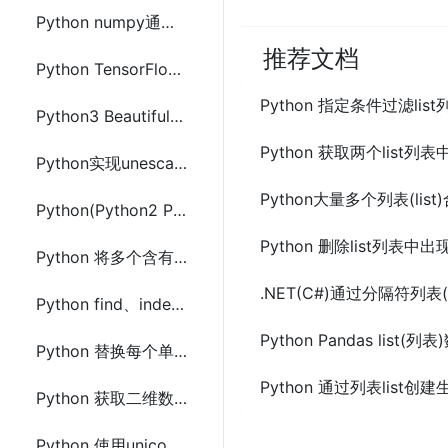
Python numpy通过一定规则重复数据组中的数据
推荐文档
Python TensorFlow(CPU版和GPU版) 安装配置及简单示例代码
Python 指定条件过滤lis
Python3 BeautifulSoup安装及爬取网站网页示例代码
Python 获取两个lis
Python实现unescape解码JS(escape,encodeURI等方法)url编码字符串
Python大量多个列表(li
Python(Python2 Python3)读写配置文件(ConfigParser)方法
Python 删除list列表
Python 将多个含有重复元素的列表合并为唯一分组列表
.NET(C#)通过分隔符列表(
Python find、index和re.search查找包含字符串不区分大小的方法
Python Pandas lis
Python 替换每个单词中的第一个字符的方法及示例代码
Python 通过列表list创
Python 获取二维数组中每列第二个最小值的方法及示例代码
Python 使用unicodedata来判断所有标点符号方法及示例代码