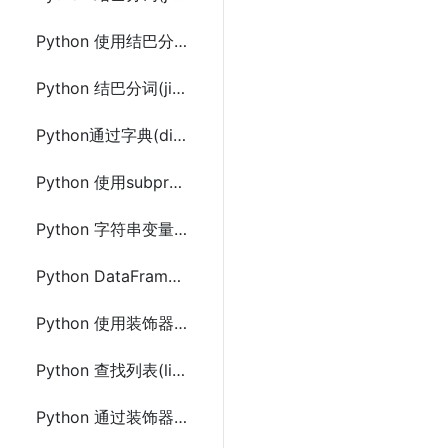
Python 使用结巴分词(jieba)调用命令行分词及示例代码
Python 结巴分词(jieba)Tokenize和ChineseAnalyzer的使用及示例代码
Python通过字典(dict)中value获取前n个最大的元素方法及示例代码
Python 使用subprocess调用系统命令方法及示例代码
Python 字符串变量中去除换行(\n,\r)和空格等特殊字符的方法
Python DataFrame 根据列(column)值选择查找行(row)的方法及示例代码
Python 使用装饰器实现类中同名方法通过参数调用
Python 查找列表(list)中最小或最大的唯一对象元素的方法及示例代码
Python 通过装饰器控制函数定义(类似宏定义)