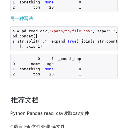
1
  something  
None
0
2
        tom    
20
1
另一种写法
s = pd.read_csv(
'/path/to/file.csv'
, sep=
r'|'
, squ
pd.concat([
s.str.split(
','
, expand=
True
).join(s.str.count(
','
   ], axis=
1
)
0
1
  _count_sep
0       name   age           
1
1
  something  
None
0
2
        tom    
20
1
推荐文档
Python Pandas read_csv读取csv文件
C语言 File文件处理 读文件