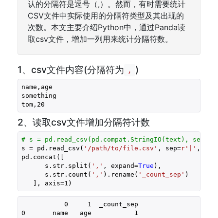
认的分隔符是逗号（,）。然而，有时需要统计
CSV文件中实际使用的分隔符类型及其出现的
次数。本文主要介绍Python中，通过Panda读
取csv文件，增加一列用来统计分隔符数。
1、csv文件内容(分隔符为
)
,
name,age
something
tom,
20
2、读取csv文件增加分隔符计数
# s = pd.read_csv(pd.compat.StringIO(text), sep=r'
s = pd.read_csv(
'/path/to/file.csv'
, sep=
r'|'
, squ
pd.concat([

      s.str.split(
','
, expand=
True
), 

      s.str.count(
','
).rename(
'_count_sep'
)

   ], axis=
1
)
0
1
  _count_sep
0       name   age           
1