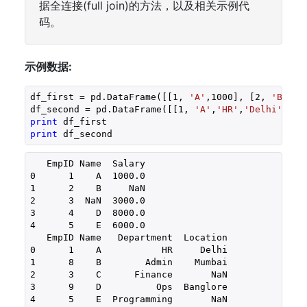
据全连接(full join)的方法，以及相关示例代
码。
示例数据:
df_first = pd.DataFrame([[
1
, 
'A'
,
1000
], [
2
, 
'B'
,np
df_second = pd.DataFrame([[
1
, 
'A'
,
'HR'
,
'Delhi'
], [
print
print
 df_second
   EmpID Name  Salary

0      1    A  1000.0

1      2    B     NaN

2      3  NaN  3000.0

3      4    D  8000.0

4      5    E  6000.0

   EmpID Name   Department  Location

0      1    A           HR     Delhi

1      8    B        Admin    Mumbai

2      3    C      Finance       NaN

3      9    D          Ops  Banglore

4      5    E  Programming       NaN
