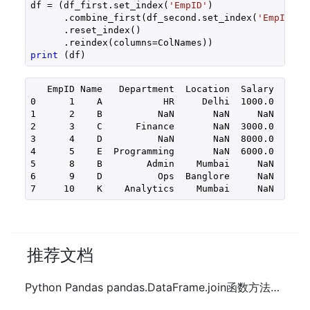
df = (df_first.set_index(
'EmpID'
)

      .combine_first(df_second.set_index(
'EmpID'
))

      .reset_index()

print
 (df)
   EmpID Name   Department  Location  Salary

0      1    A           HR     Delhi  1000.0

1      2    B          NaN       NaN     NaN

2      3    C      Finance       NaN  3000.0

3      4    D          NaN       NaN  8000.0

4      5    E  Programming       NaN  6000.0

5      8    B        Admin    Mumbai     NaN

6      9    D          Ops  Banglore     NaN

7     10    K    Analytics    Mumbai     NaN
推荐文档
Python Pandas pandas.DataFrame.join函数方法的使用