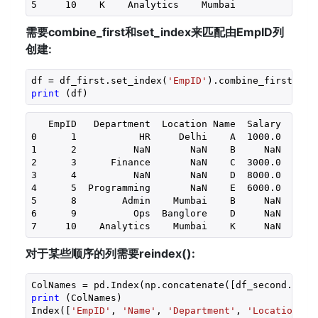
5     10    K    Analytics    Mumbai
需要combine_first和set_index来匹配由EmpID列
创建:
df = df_first.set_index(
'EmpID'
).combine_first(df_
print
 (df)
   EmpID   Department  Location Name  Salary

0      1           HR     Delhi    A  1000.0

1      2          NaN       NaN    B     NaN

2      3      Finance       NaN    C  3000.0

3      4          NaN       NaN    D  8000.0

4      5  Programming       NaN    E  6000.0

5      8        Admin    Mumbai    B     NaN

6      9          Ops  Banglore    D     NaN

7     10    Analytics    Mumbai    K     NaN
对于某些顺序的列需要reindex():
print
 (ColNames)

Index([
'EmpID'
, 
'Name'
, 
'Department'
, 
'Location'
, 