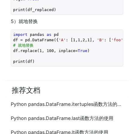
print(df_replaced)
5）就地替换
import
 pandas 
as
 pd

df = pd.DataFrame({
'A'
: [
1
,
1
,
2
,
1
], 
'B'
: [
'foo'
,
'fo
# 就地替换
df.replace(
1
, 
100
, inplace=
True
)

print(df)
推荐文档
Python pandas.DataFrame.itertuples函数方法的使用
Python pandas.DataFrame.last函数方法的使用
Python pandas.DataFrame.lt函数方法的使用