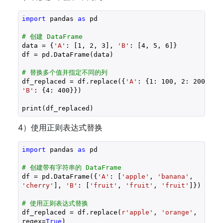
import
 pandas 
as
 pd

# 创建 DataFrame
data = {
'A'
: [
1
, 
2
, 
3
], 
'B'
: [
4
, 
5
, 
6
]}

df = pd.DataFrame(data)

# 替换多个值并指定不同的列
df_replaced = df.replace({
'A'
: {
1
: 
100
, 
2
: 
200
'B'
: {
4
: 
400
}})

print(df_replaced)
4）使用正则表达式替换
import
 pandas 
as
 pd

# 创建带有字符串的 DataFrame
df = pd.DataFrame({
'A'
: [
'apple'
, 
'banana'
'cherry'
], 
'B'
: [
'fruit'
, 
'fruit'
, 
'fruit'
]})

# 使用正则表达式替换
df_replaced = df.replace(
r'apple'
, 
'orange'
, 

regex=
True
)
