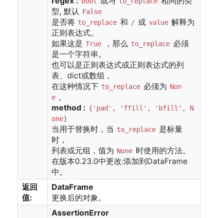
regex :
或与
相同的类
bool
to_replace
型, 默认
False
是否将
和
或
解释为
to_replace
/
value
正则表达式。
如果这是
，那么
必须
True
to_replace
是一个字符串。
也可以是正则表达式或正则表达式的列
表、dict或数组，
在这种情况下
必须为
to_replace
Non
。
e
method :
{'pad', 'ffill', 'bfill', N
one}
当用于替换时，当
是标量
to_replace
时，
列表或元组，值为
时使用的方法。
None
在版本0.23.0中更改:添加到DataFrame
中。
返回
DataFrame
值:
更换后的对象。
AssertionError