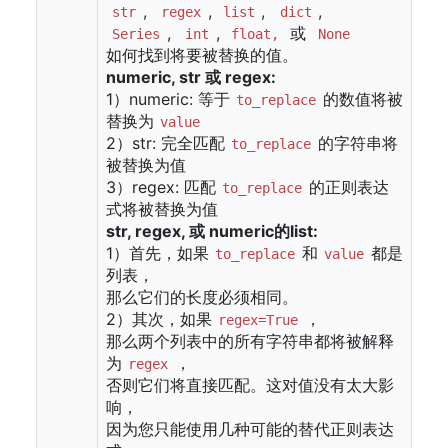
,
,
,
,
str
regex
list
dict
,
,
或
Series
int
float,
None
如何找到将要被替换的值。
numeric, str 或 regex:
1）numeric: 等于
的数值将被
to_replace
替换为
value
2）str: 完全匹配
的字符串将
to_replace
被替换为值
3）regex: 匹配
的正则表达
to_replace
式将被替换为值
str, regex, 或 numeric的list:
1）首先，如果
和
都是
to_replace
value
列表，
那么它们的长度必须相同。
2）其次，如果
，
regex=True
那么两个列表中的所有字符串都将被解释
为
，
regex
否则它们将直接匹配。这对值没有太大影
响，
因为您只能使用几种可能的替代正则表达