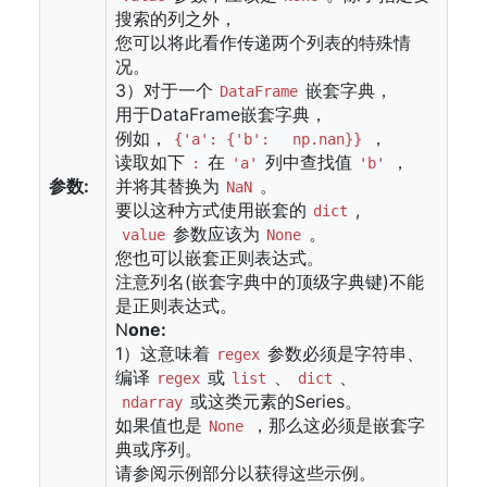
搜索的列之外，
您可以将此看作传递两个列表的特殊情
况。
3）对于一个
嵌套字典，
DataFrame
用于DataFrame嵌套字典，
例如，
，
{'a': {'b':
np.nan}}
读取如下
在
列中查找值
，
:
'a'
'b'
参数:
并将其替换为
。
NaN
要以这种方式使用嵌套的
,
dict
参数应该为
。
value
None
您也可以嵌套正则表达式。
注意列名(嵌套字典中的顶级字典键)不能
是正则表达式。
N
one:
1）这意味着
参数必须是字符串、
regex
编译
或
、
、
regex
list
dict
或这类元素的Series。
ndarray
如果值也是
，那么这必须是嵌套字
None
典或序列。
请参阅示例部分以获得这些示例。