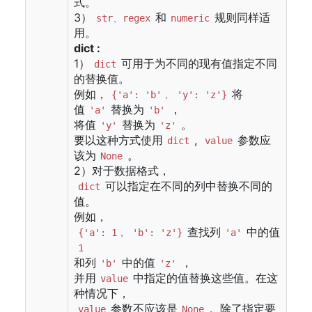
式。
3）
和
规则同样适
str、regex
numeric
用。
dict :
1）
可用于为不同的现有值指定不同
dict
的替换值。
例如，
将
{'a': 'b'， 'y': 'z'}
值
替换为
，
'a'
'b'
将值
替换为
。
'y'
'z'
要以这种方式使用
,
参数应
dict
value
该为
。
None
2）对于数据格式，
可以指定在不同的列中替换不同的
dict
值。
例如，
查找列
中的值
{'a': 1， 'b': 'z'}
'a'
1
和列
中的值
，
'b'
'z'
并用
中指定的值替换这些值。在这
value
种情况下，
参数不应该是
。除了指定要
value
None