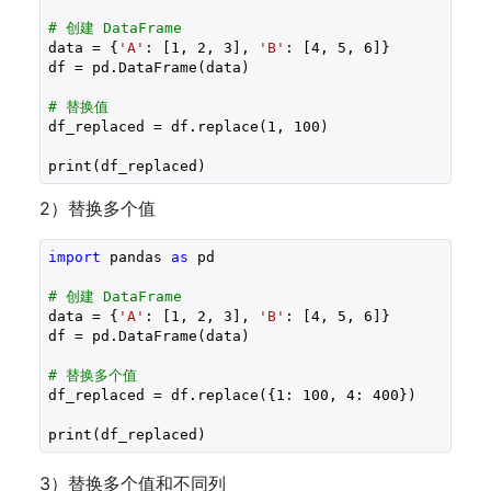
# 创建 DataFrame
data = {
'A'
: [
1
, 
2
, 
3
], 
'B'
: [
4
, 
5
, 
6
]}

df = pd.DataFrame(data)

# 替换值
df_replaced = df.replace(
1
, 
100
)

print(df_replaced)
2）替换多个值
import
 pandas 
as
 pd

# 创建 DataFrame
data = {
'A'
: [
1
, 
2
, 
3
], 
'B'
: [
4
, 
5
, 
6
]}

df = pd.DataFrame(data)

# 替换多个值
df_replaced = df.replace({
1
: 
100
, 
4
: 
400
})

3）替换多个值和不同列