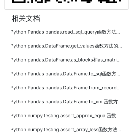
相关文档
Python Pandas pandas.read_sql_query函数方法的使用
Python pandas.DataFrame.get_values函数方法的使用
Python pandas.DataFrame.as_blocks和as_matrix函数方法的使用
Python Pandas pandas.DataFrame.to_sql函数方法的使用
Python Pandas pandas.DataFrame.from_records函数方法的使用
Python Pandas pandas.DataFrame.to_xml函数方法的使用
Python numpy.testing.assert_approx_equal函数方法的使用
Python numpy.testing.assert_array_less函数方法的使用