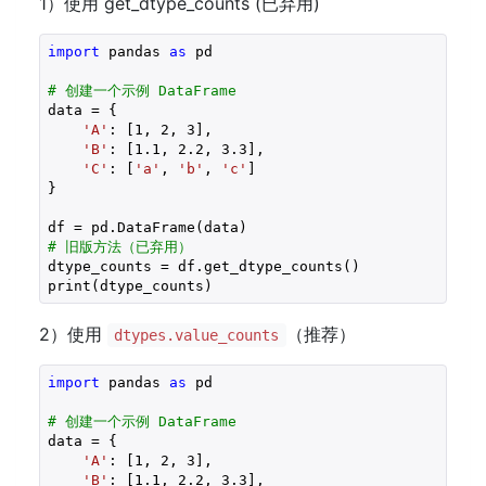
1）使用 get_dtype_counts (已弃用)
import
 pandas 
as
 pd

# 创建一个示例 DataFrame
data = {

'A'
: [
1
, 
2
, 
3
],

'B'
: [
1.1
, 
2.2
, 
3.3
],

'C'
: [
'a'
, 
'b'
, 
'c'
]

}

# 旧版方法（已弃用）
dtype_counts = df.get_dtype_counts()

2）使用
（推荐）
dtypes.value_counts
import
 pandas 
as
 pd

# 创建一个示例 DataFrame
data = {

'A'
: [
1
, 
2
, 
3
],

'B'
: [
1.1
, 
2.2
, 
3.3
],
