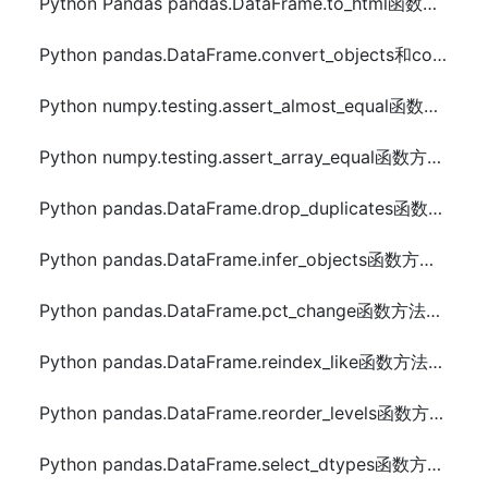
Python Pandas pandas.DataFrame.to_html函数方法的使用
Python pandas.DataFrame.convert_objects和compound函数方法的使用
Python numpy.testing.assert_almost_equal函数方法的使用
Python numpy.testing.assert_array_equal函数方法的使用
Python pandas.DataFrame.drop_duplicates函数方法的使用
Python pandas.DataFrame.infer_objects函数方法的使用
Python pandas.DataFrame.pct_change函数方法的使用
Python pandas.DataFrame.reindex_like函数方法的使用
Python pandas.DataFrame.reorder_levels函数方法的使用
Python pandas.DataFrame.select_dtypes函数方法的使用