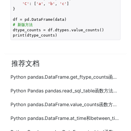
'C'
: [
'a'
, 
'b'
, 
'c'
]

}

# 新版方法
dtype_counts = df.dtypes.value_counts()

推荐文档
Python pandas.DataFrame.get_ftype_counts函数方法的使用
Python Pandas pandas.read_sql_table函数方法的使用
Python pandas.DataFrame.value_counts函数方法的使用
Python pandas.DataFrame.at_time和between_time函数方法的使用