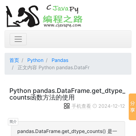
首页
Python
Pandas
正文内容 Python pandas.DataFr
Python pandas.DataFrame.get_dtype_
counts函数方法的使用
手机查看
2024-12-12
pandas.DataFrame.get_dtype_counts() 是一