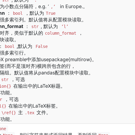
str
‘.’
小数点分隔符，e.g. ‘
in Europe.。
,’
mn
：
，默认为
bool
True
强多索引列。默认值将从配置模块读取。
mn_format
：
, 默认为
str
‘l’
对齐，类似于默认的
，
column_format
块读取。
：
,默认为
bool
False
强多索引行。
 preamble中添加usepackage{multirow}。
签(而不是顶对齐)横跨所包含的行，
隔组。默认值将从pandas配置模块中读取。
，可选
str
在输出中的LaTeX标题。
ion{}
的新功能。
，可选
r
在输出中的LaTeX标签。
l{}
主
文件。
\ref{}
.tex
的新功能。
one