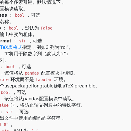
的每个多索引键。默认情况下，
置模块读取。
mes
：
，可选
bool
名称。
s
：
，默认为
bool
False
输出中变为粗体。
ormat
：
，可选
str
aTeX表格式
指定，例如3 列为“rcl”。
“l”将用于除数字列（默认为“r”）
列。
：
，可选
bool
，该值将从
配置模块中读取。
pandas
环境而不是
环境。
able
tabular
epackage{longtable}到LaTeX preamble。
，可选
bool
，该值将从pandas配置模块中读取。
时，将防止转义列名中的特殊字符。
alse
：
，可选
str
出文件中使用的编码的字符串，
。
f-8”
：
, 默认为