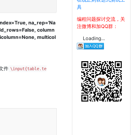
具
编程问题探讨交流，关
index=True, na_rep='Na
注微博和加QQ群：
old_rows=False, column
icolumn=None, multicol
Loading...
文件
\input{table.te