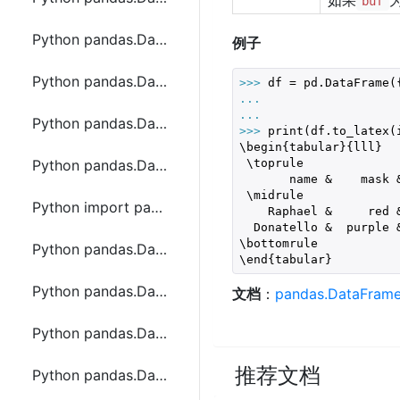
如果
buf
Python pandas.DataFrame.replace函数方法的使用
例子
Python pandas.DataFrame.resample函数方法的使用
>>> 
df = pd.DataFrame(
... 
... 
Python pandas.DataFrame.reset_index函数方法的使用
>>> 
print(df.to_latex(
\begin{tabular}{lll}

 \toprule

Python pandas.DataFrame.rfloordiv函数方法的使用
       name &    mask &
 \midrule

Python import pandas_datareader报错(ImportError cannot import name 'is_list_like')
    Raphael &     red &
  Donatello &  purple &
\bottomrule

Python pandas.DataFrame.rolling函数方法的使用
\end{tabular}
Python pandas.DataFrame.round函数方法的使用
文档
：
pandas.DataFrame
Python pandas.DataFrame.sample函数方法的使用
推荐文档
Python pandas.DataFrame.select_dtypes函数方法的使用