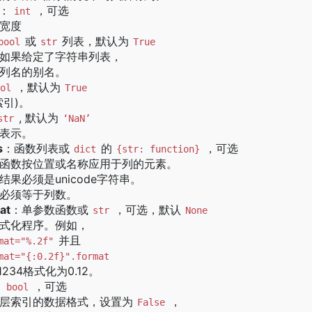
：
，可选
int
宽度
或
列表，默认为
bool
str
True
如果给定了字符串列表，
列名的别名。
，默认为
ool
True
索引)。
, 默认为
str
‘NaN’
表示。
s
：函数列表或
的
，可选
dict
{str: function}
函数按位置或名称应用于列的元素。
结果必须是unicode字符串。
必须等于列数。
at
：单参数函数或
，可选，默认
str
None
格式化程序。例如，
并且
mat="%.2f"
mat="{:0.2f}".format
1234格式化为0.12。
：
，可选
bool
层索引的数据格式，设置为
，
False