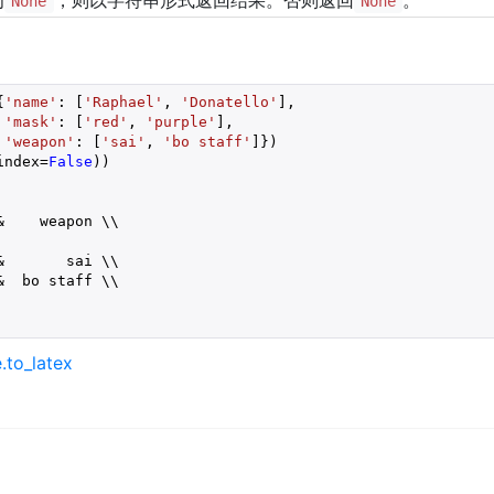
为
，则以字符串形式返回结果。否则返回
。
None
None
{
'name'
: [
'Raphael'
, 
'Donatello'
'mask'
: [
'red'
, 
'purple'
'weapon'
: [
'sai'
, 
'bo staff'
index=
False
))  

    weapon \\

       sai \\

  bo staff \\

.to_latex