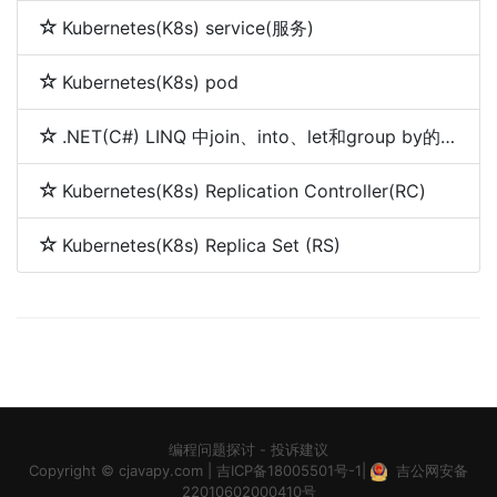
Kubernetes(K8s) service(服务)
Kubernetes(K8s) pod
.NET(C#) LINQ 中join、into、let和group by的使用
Kubernetes(K8s) Replication Controller(RC)
Kubernetes(K8s) Replica Set (RS)
编程问题探讨
-
投诉建议
Copyright ©
cjavapy.com
|
吉ICP备18005501号-1
|
吉公网安备
22010602000410号