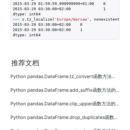
2015
-03
-29
01
:
59
:
59.999999999
+
01
:
00
0
2015
-03
-29
03
:
30
:
00
+
02
:
00
1
>>> 
s.tz_localize(
'Europe/Warsaw'
, nonexistent=pd.
2015
-03
-29
03
:
30
:
00
+
02
:
00
0
2015
-03
-29
03
:
30
:
00
+
02
:
00
1
dtype: int64
推荐文档
Python pandas.DataFrame.tz_convert函数方法的使用
Python pandas.DataFrame.add_suffix函数方法的使用
Python pandas.DataFrame.clip_upper函数方法的使用
Python pandas.DataFrame.drop_duplicates函数方法的使用