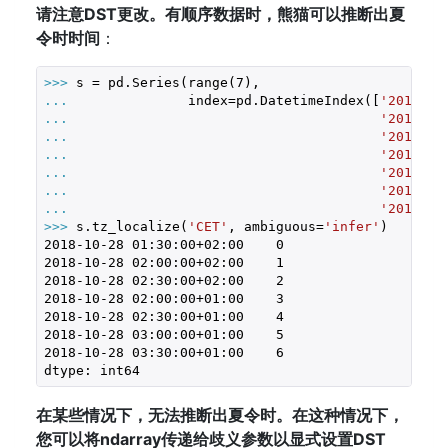
请注意DST更改。有顺序数据时，熊猫可以推断出夏
令时时间
：
>>> 
s = pd.Series(range(
7
... 
              index=pd.DatetimeIndex([
'2018-10
... 
'2018-10
... 
'2018-10
... 
'2018-10
... 
'2018-10
... 
'2018-10
... 
'2018-10
>>> 
s.tz_localize(
'CET'
, ambiguous=
'infer'
2018
-10
-28
01
:
30
:
00
+
02
:
00
0
2018
-10
-28
02
:
00
:
00
+
02
:
00
1
2018
-10
-28
02
:
30
:
00
+
02
:
00
2
2018
-10
-28
02
:
00
:
00
+
01
:
00
3
2018
-10
-28
02
:
30
:
00
+
01
:
00
4
2018
-10
-28
03
:
00
:
00
+
01
:
00
5
2018
-10
-28
03
:
30
:
00
+
01
:
00
6
dtype: int64
在某些情况下，无法推断出夏令时。在这种情况下，
您可以将ndarray传递给歧义参数以显式设置DST