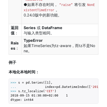
●如果不存在时间，
将引发
“raise”
NonE
。
xistentTimeError
0.24.0版中的新功能。
返回
Series
或
DataFrame
值
：
与输入类型相同。
TypeError
Rais
如果TimeSeries为tz-aware，而tz不是No
es
：
ne。
例子
本地化本地时间：
>>> 
s = pd.Series([
1
... 
              index=pd.DatetimeIndex([
'2018-09
>>> 
s.tz_localize(
'CET'
2018
-09
-15
01
:
30
:
00
+
02
:
00
1
dtype: int64