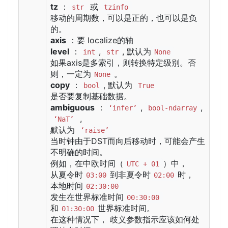
tz
：
或
str
tzinfo
移动的周期数，可以是正的，也可以是负
的。
axis
：要 localize的轴
level
：
,
, 默认为
int
str
None
如果axis是多索引，则转换特定级别。否
则，一定为
。
None
copy
：
, 默认为
bool
True
是否要复制基础数据。
ambiguous
：
,
,
‘infer’
bool-ndarray
,
‘NaT’
默认为
‘raise’
当时钟由于DST而向后移动时，可能会产生
不明确的时间。
例如，在中欧时间（
）中，
UTC + 01
从夏令时
到非夏令时
时，
03:00
02:00
本地时间
02:30:00
发生在世界标准时间
00:30:00
和
世界标准时间。
01:30:00
在这种情况下， 歧义参数指示应该如何处