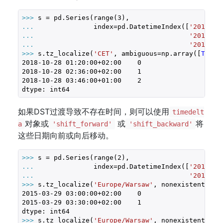
>>> 
s = pd.Series(range(
3
... 
              index=pd.DatetimeIndex([
'2018-10
... 
'2018-10
... 
'2018-10
>>> 
s.tz_localize(
'CET'
, ambiguous=np.array([
True
,
2018
-10
-28
01
:
20
:
00
+
02
:
00
0
2018
-10
-28
02
:
36
:
00
+
02
:
00
1
2018
-10
-28
03
:
46
:
00
+
01
:
00
2
dtype: int64
如果DST过渡导致不存在时间，则可以使用
timedelt
对象或
或
将
a
'shift_forward'
'shift_backward'
这些日期向前或向后移动。
>>> 
s = pd.Series(range(
2
... 
              index=pd.DatetimeIndex([
'2015-03
... 
'2015-03
>>> 
s.tz_localize(
'Europe/Warsaw'
, nonexistent=
'sh
2015
-03
-29
03
:
00
:
00
+
02
:
00
0
2015
-03
-29
03
:
30
:
00
+
02
:
00
1
>>> 
s.tz_localize(
'Europe/Warsaw'
, nonexistent=
'sh