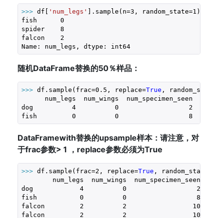
>>> 
df[
'num_legs'
].sample(n=
3
, random_state=
1
)

fish      
0
spider    
8
falcon    
2
Name: num_legs, dtype: int64
随机DataFrame替换的50％样品：
>>> 
df.sample(frac=
0.5
, replace=
True
, random_state
      num_legs  num_wings  num_specimen_seen

dog          
4
0
2
fish         
0
0
8
DataFramewith替换的upsample样本：请注意，对
于frac参数> 1 ，replace参数必须为True
>>> 
df.sample(frac=
2
, replace=
True
, random_state=
1
)
        num_legs  num_wings  num_specimen_seen

dog            
4
0
2
fish           
0
0
8
falcon         
2
2
10
falcon         
2
2
10