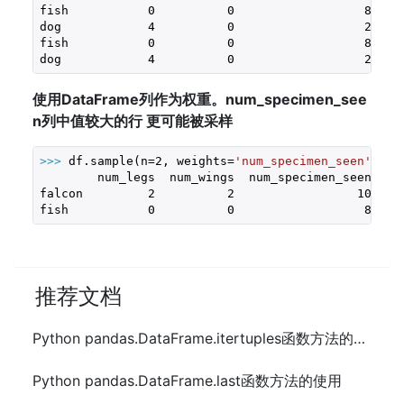
fish           
0
0
8
dog            
4
0
2
fish           
0
0
8
dog            
4
0
2
使用DataFrame列作为权重。num_specimen_see
n列中值较大的行 更可能被采样
>>> 
df.sample(n=
2
, weights=
'num_specimen_seen'
, ra
        num_legs  num_wings  num_specimen_seen

falcon         
2
2
10
fish           
0
0
8
推荐文档
Python pandas.DataFrame.itertuples函数方法的使用
Python pandas.DataFrame.last函数方法的使用