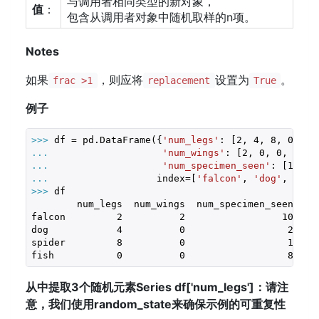
与调用者相同类型的新对象，
值
：
包含从调用者对象中随机取样的n项。
Notes
如果
，则应将
设置为
。
frac >1
replacement
True
例子
>>> 
df = pd.DataFrame({
'num_legs'
: [
2
, 
4
, 
8
, 
0
... 
'num_wings'
: [
2
, 
0
, 
0
, 
0
... 
'num_specimen_seen'
: [
10
, 
2
... 
                  index=[
'falcon'
, 
'dog'
, 
'spi
>>> 
df

        num_legs  num_wings  num_specimen_seen

falcon         
2
2
10
dog            
4
0
2
spider         
8
0
1
fish           
0
0
8
从中提取3个随机元素Series df['num_legs']：请注
意，我们使用random_state来确保示例的可重复性