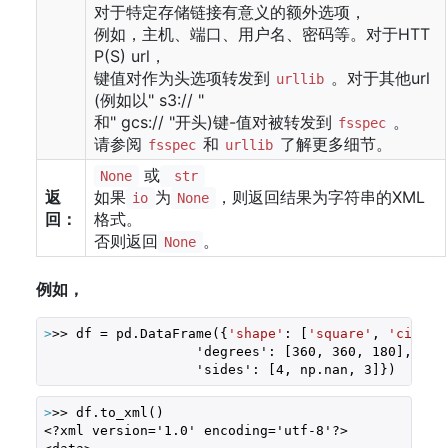
对于特定存储链接有意义的额外选项，
例如，主机、端口、用户名、密码等。对于HTT
P(S) url，
键值对作为头选项转发到
。对于其他url
urllib
(例如以" s3:// "
和" gcs:// "开头)键-值对被转发到
。
fsspec
请参阅
和
了解更多细节。
fsspec
urllib
或
None
str
返
如果
为
，则返回结果为字符串的XML
io
None
回：
格式。
否则返回
。
None
例如，
>
>> df = pd.DataFrame({
'shape'
: [
'square'
, 
'circle
                   'degrees': [360, 360, 180],

                   'sides': [4, np.nan, 3]})
>
>> df.to_xml()  
<?xml version='1.0' encoding='utf-8'?>
