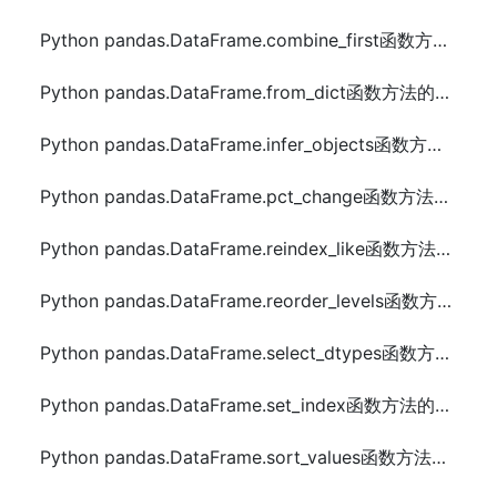
Python pandas.DataFrame.combine_first函数方法的使用
Python pandas.DataFrame.from_dict函数方法的使用
Python pandas.DataFrame.infer_objects函数方法的使用
Python pandas.DataFrame.pct_change函数方法的使用
Python pandas.DataFrame.reindex_like函数方法的使用
Python pandas.DataFrame.reorder_levels函数方法的使用
Python pandas.DataFrame.select_dtypes函数方法的使用
Python pandas.DataFrame.set_index函数方法的使用
Python pandas.DataFrame.sort_values函数方法的使用