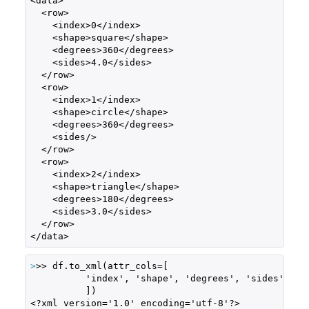
<data>

  <row>

    <index>0</index>

    <shape>square</shape>

    <degrees>360</degrees>

    <sides>4.0</sides>

  </row>

  <row>

    <index>1</index>

    <shape>circle</shape>

    <degrees>360</degrees>

    <sides/>

  </row>

  <row>

    <index>2</index>

    <shape>triangle</shape>

    <degrees>180</degrees>

    <sides>3.0</sides>

  </row>

</data>
>
>> df.to_xml(attr_cols=[
          'index', 'shape', 'degrees', 'sides'

          ])  

<?xml version='1.0' encoding='utf-8'?>
