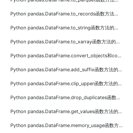
Python pandas.DataFrame.to_records函数方法的使用
Python pandas.DataFrame.to_string函数方法的使用
Python pandas.DataFrame.to_xarray函数方法的使用
Python pandas.DataFrame.convert_objects和compound函数方法的使用
Python pandas.DataFrame.add_suffix函数方法的使用
Python pandas.DataFrame.clip_upper函数方法的使用
Python pandas.DataFrame.drop_duplicates函数方法的使用
Python pandas.DataFrame.get_values函数方法的使用
Python pandas.DataFrame.memory_usage函数方法的使用