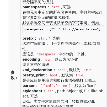
线分隔不同的级别。
namespaces：
, 可选
dict
在根元素中定义的所有名称空间。字典的键应该
是字典对应uri的前缀名和值。
默认名称空间应该被赋予空的字符串键。例如,
namespaces = {"": "https://example.com"} 
prefix：
, 可选的
str
名称空间前缀，用于文档中的每个元素和/或属
性。
应该是
中dict的一个键。
namespaces
encoding：
, 默认为 ‘utf-8’
str
结果文档的编码。
xml_declaration：
, 默认为
bool
True
参
pretty_print
：
, 默认为
bool
True
数：
是否应该使用缩进和换行来漂亮地打印输出。
parser：
, 默认为 ‘lxml’
{‘lxml’,’etree’}
stylesheet：
, path object 或 file-like obj
str
ect, 可选
URL、类文件对象或包含用于转换原始XML
输出的XSLT脚本的原始字符串。