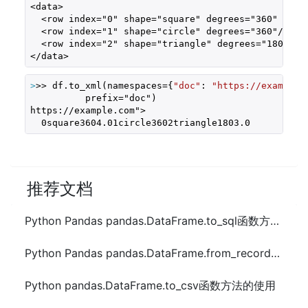
<data>

  <row index="0" shape="square" degrees="360" sides
  <row index="1" shape="circle" degrees="360"/>

  <row index="2" shape="triangle" degrees="180" sid
</data>
>
>> df.to_xml(namespaces={
"doc"
: 
"https://example.
          prefix="doc")  

https://example.com">

  0square3604.01circle3602triangle1803.0
推荐文档
Python Pandas pandas.DataFrame.to_sql函数方法的使用
Python Pandas pandas.DataFrame.from_records函数方法的使用
Python pandas.DataFrame.to_csv函数方法的使用