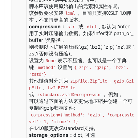
脚本应该使用原始输出的元素和属性布局。
该参数要求安装
。目前只支持XSLT 1.0脚
lxml
本，不支持更高的版本。
compression：
或
, 默认为 ‘infer’
str
dict
用于实时压缩输出数据。如果'infer'和' path_or_
buffer '类路径，
则检测以下扩展的压缩:‘.gz’, ‘.bz2’, ‘.zip’, ‘.xz’, 或 ‘.
zst’(否则没有压缩)。
设置为
表示不压缩。也可以是一个字典，
None
键
设置为
'method'
{'zip', 'gzip', 'bz2',
，
'zstd'}
其他键值对分别为
,
zipfile.ZipFile
gzip.Gzi
,
pFile
bz2.BZ2File
或
。例如，
zstandard.ZstdDecompressor
可以通过下面的方法来更快地压缩并创建一个可
复制的gzip归档文件:
compression={'method': 'gzip', 'compressle
vel': 1, 'mtime': 1}
在1.4.0版更改:Zstandard支持。
storage_options：
dict, 可选