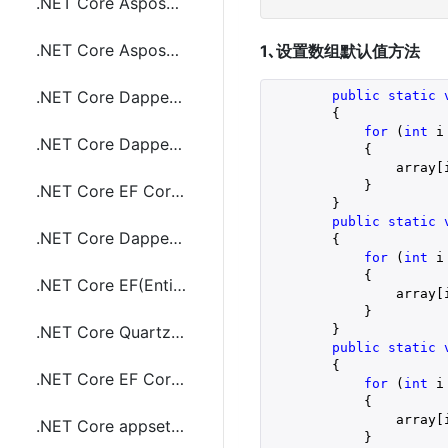
.NET Core Aspose Word(.doc,docx)转成pdf文件
.NET Core Aspose Word(.doc,docx)文件加水印
1､设置数组默认值方法
.NET Core Dapper(ORM) 执行sql语句和事物(Transaction)
public
static
{

for
 (
int
 i
.NET Core Dapper返回存储过程输出(output)参数
            {

                array[i
            }

.NET Core EF Core实现left join查询
        }

public
static
.NET Core Dapper操作Sybase数据库
{

for
 (
int
 i
            {

.NET Core EF(Entity Framework) Core 自动创建数据库
                array[i
            }

        }

.NET Core Quartz使用cron表达式实现定时任务
public
static
        {

.NET Core EF Core(Entity Framework) 实现分组查询(group by)
for
 (
int
 i
            {

                array[i
.NET Core appsettings.json 获取数据库连接字符串
            }
