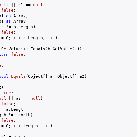
null
 || b1 == 
null
)

false
;

a1 
as
 Array;

b1 
as
 Array;

th != b.Length)

false
;

 = 
0
; i < a.Length; i++)

.GetValue(i).Equals(b.GetValue(i)))

turn
false
;

e
;

bool
Equals
(
Object[] a, Object[] a2
)

)

true
;

ull
 || a2 == 
null
)

false
;

 = a.Length;

gth != length)

false
;

 = 
0
; i < length; i++)

o1 = a[i];
