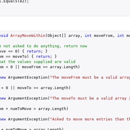
.Equals(e2);

void
ArrayMoveWithin
(
Object[] array, 
int
 moveFrom, 
int
 m
e not asked to do anything, return now
ove <= 
0
) { 
return
; }

om == moveTo) { 
return
; }

hat the values supplied are valid
om < 
0
 || moveFrom >= array.Length)

new
 ArgumentException(
"The moveFrom must be a valid arra
 < 
0
 || moveTo >= array.Length)

new
 ArgumentException(
"The moveTo must be a valid array 
om + numToMove > array.Length)

new
 ArgumentException(
"Asked to move more entries than t
 + numToMove > array.Length)
