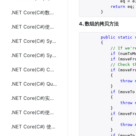
                eq = e1
return
 eq;

.NET Core(C#)数组Array相关的工具类方法及示例代码
        }
4､数组的拷贝方法
.NET Core(C#)使用Titanium.Web.Proxy实现Http(s)代理监控请求的方法及示例代码
public
static
.NET Core(C#) System.Threading.Timer使用实现定时任务及示例代码
{

// If we'r
if
 (numToM
.NET Core(C#) System.Timers.Timer使用实现定时任务及示例代码
if
 (moveFr
// Check t
.NET Core(C#) Console控制台项目中使用DI依赖注入(ConfigureServices）
if
 (moveFr
            {

throw
.NET Core(C#) Quartz.NET实现定时任务的方法及示例代码
            }

if
 (moveTo
            {

.NET Core(C#)实现定时任务的三种方法(Timer、Quartz.NET、sleep和Task)
throw
            }

.NET Core(C#)使用DI依赖注入通过构造函数传参的方法及示例代码
if
 (moveFr
            {

throw
.NET Core(C#) 使用NPOI读写Excel(.xls,.xlsx)示例代码(不用安装Office)
            }

if
 (moveTo