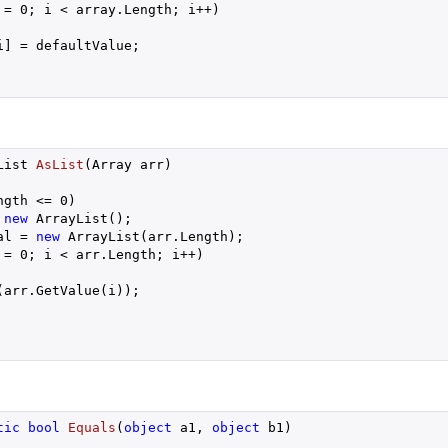
 = 
0
; i < array.Length; i++)

] = defaultValue;

List 
AsList
(
Array arr
)

ngth <= 
0
)

new
 ArrayList();

al = 
new
 ArrayList(arr.Length);

 = 
0
; i < arr.Length; i++)

arr.GetValue(i));

tic
bool
Equals
(
object
 a1, 
object
 b1
)
