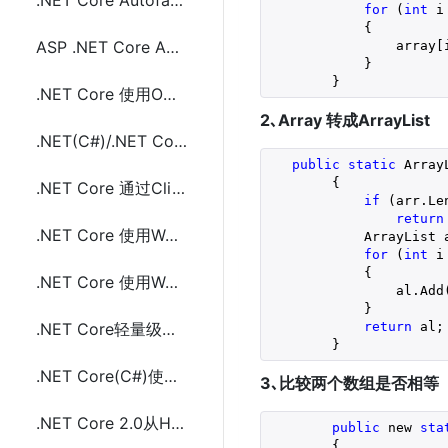
.NET Core Autofac 4.0的配置和使用示例代码
for
 (
int
 i
            {

ASP .NET Core Autofac 4.0使用ContainerBuilder(Populate)配置和示例代码
                array[i
            }

        }
.NET Core 使用ODP.NET Core连接操作Oracle数据库
2､Array 转成ArrayList
.NET(C#)/.NET Core 不安装MS Office实现创建Excel(.XLS和.XLSX)文件
public
static
 Array
{

.NET Core 通过CliWrap(Cli)调用系统命令(cmd、sh)方法
if
 (arr.Le
return
.NET Core 使用WCF的替代方案(IpcServiceFramework)
            ArrayList 
for
 (
int
 i
            {

.NET Core 使用WCF的替代方案(gRPC)
                al.Add(
            }

return
 al;

.NET Core轻量级进程间通信框架IpcServiceFramework的使用
        }
.NET Core(C#)使用sharpcompress压缩解压文件(.rar,.zip,tar.bz2,.7z,.tar.gz)
3､比较两个数组是否相等
.NET Core 2.0从HttpContext中获取Access Token的方法及代码
public
 new 
sta
{
