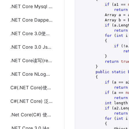
if
 (a1 == 
.NET Core Mysql EF Core中通过dotnet命令Code First创建生成数据库
return
            Array a = 
.NET Core Dapper连接MySQL执行Sql语句增删改查代码
            Array b = 
if
 (a.Leng
return
.NET Core 3.0使用JsonSerializer(System.Text.Json)序列化和反序列化JSON
for
 (
int
 i
            {

if
 (!a
.NET Core 3.0 JsonSerializer中Utf8JsonWriter和Utf8JsonReader使用及示例
re
            }

.NET Core读写(read/write)文本文件(.txt)方法代码及示例代码
return
tru
        }

public
static
.NET Core NLog使用SQLite记录Log日志配置及示例代码
{

if
 (a == a2
C#(.NET Core)使用泛型<T>实现类型数据缓存方法及示例代码
return
if
 (a == 
n
return
C#(.NET Core) 泛型<T>中协变(covariant)和逆变(contravariant)的使用
int
 length
if
 (a2.Len
return
.Net Core(C#) 使用WebClient执行请求时配置cookie的方法及示例代码
for
 (
int
 i
            {

.NET Core 3.0 IAsyncEnumerable<T>的使用及示例代码
                Object 