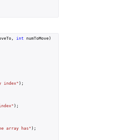
oveTo, 
int
 numToMove
)

y index"
);

index"
);

he array has"
);
