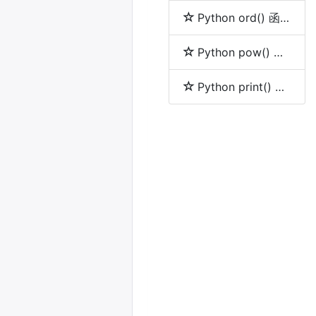
Python ord() 函数
Python pow() 函数
Python print() 函数