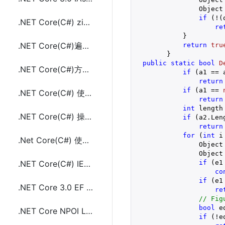
                Object 
if
 (!(
.NET Core(C#) zip unzip压缩解压.zip包文件及文件夹
re
            }

.NET Core(C#)遍历字典(Dictionary<TKey,TValue>)常用方法及示例代码
return
tru
        }

public
static
bool
D
.NET Core(C#)方法返回多个的值方法及示例代码
if
 (a1 == a
return
if
 (a1 == 
.NET Core(C#) 使用sha256和sha512计算文件哈希值(hash)
return
int
 length
.NET Core(C#) 操作selenium(Chrome)对网页截完整页面长图的方法及示例代码
if
 (a2.Len
return
for
 (
int
 i
.Net Core(C#) 使用StackTrace或StackFrame获取方法的调用者方法所在类的类名
                Object 
                Object 
if
 (e1
.NET Core(C#) IEqualityComparer<in T>接口的使用方法及示例代码
co
if
 (e1
.NET Core 3.0 EF Core使用include外键条件过滤的方法
re
// Fig
bool
 e
.NET Core NPOI Linux上配置使用及生成Word和Excel文件示例代码
if
 (!eq