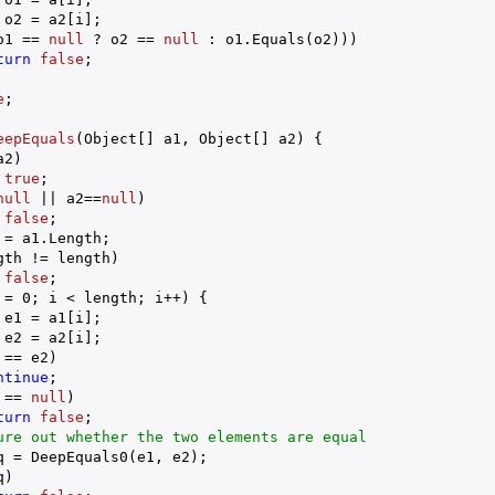
o2 = a2[i];

o1 == 
null
 ? o2 == 
null
 : o1.Equals(o2)))

turn
false
;

e
;

eepEquals
(
Object[] a1, Object[] a2
) 
{

2)

true
;

null
 || a2==
null
)

false
;

 = a1.Length;

gth != length)

false
;

 = 
0
; i < length; i++) {

e1 = a1[i];

e2 = a2[i];

 == e2)

ntinue
;

 == 
null
)

turn
false
;

ure out whether the two elements are equal
q = DeepEquals0(e1, e2);

)
