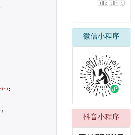
1
2
3
4
5


微信小程序


")"
);

);

抖音小程序