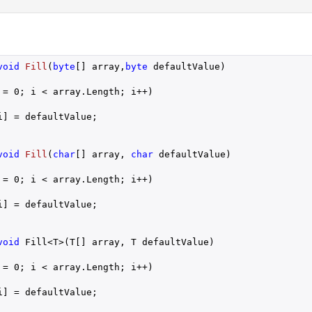
void
Fill
(
byte
[] array,
byte
 defaultValue
)

 = 
0
; i < array.Length; i++)

] = defaultValue;

void
Fill
(
char
[] array, 
char
 defaultValue
)

 = 
0
; i < array.Length; i++)

] = defaultValue;

void
 Fill<T>(T[] array, T defaultValue)

 = 
0
; i < array.Length; i++)

] = defaultValue;
