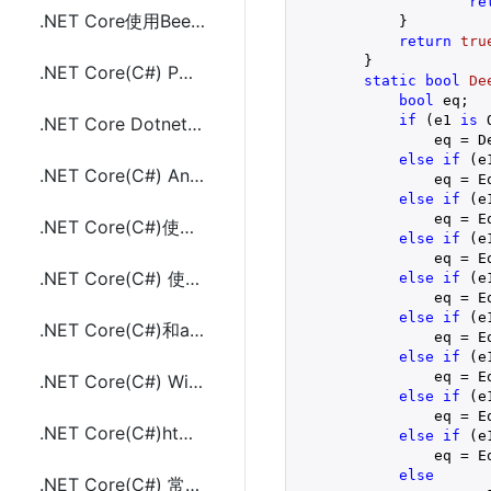
re
.NET Core使用BeetleX.ConcurrentTest进行Web API并发压力测试
            }

return
tru
        }

.NET Core(C#) POST JSON数据和Form表单的方法及示例代码
static
bool
De
bool
 eq;

if
 (e1 
is
 
.NET Core DotnetSpider简单实现爬取页面示例代码
                eq = D
else
if
 (e
.NET Core(C#) AngleSharp 解析百度和谷歌搜索结果html(链接、标题、描述)
                eq = E
else
if
 (e
                eq = E
.NET Core(C#)使用AngleSharp下载网页源码及资源文件(html,css,js,jpg等图片)
else
if
 (e
                eq = E
.NET Core(C#) 使用AngleSharp生成自动缩进格式化的html方法
else
if
 (e
                eq = E
else
if
 (e
.NET Core(C#)和aes.js实现AES(Crypto)加密和解密的示例代码
                eq = E
else
if
 (e
                eq = E
.NET Core(C#) Windows和Linux上重新宽带拨号(PPPoE)实现换IP的方法及示例代码
else
if
 (e
                eq = E
.NET Core(C#)html和url字符串编解码方法(HtmlDecode、HtmlEncode、UrlDecode、UrlEncode)
else
if
 (e
                eq = E
else
.NET Core(C#) 常用字符串加解密工具类(MD5,DES,AES,Base64,SHA256)