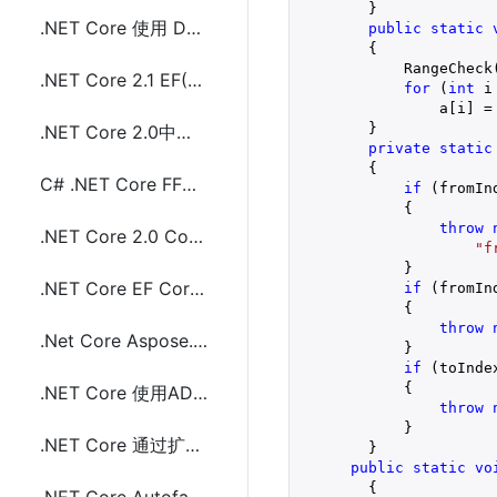
        }

.NET Core 使用 DotnetSpider 抓取页面教程
public
static
{

            RangeCheck
.NET Core 2.1 EF(Entity Framework) Core Sqlite配置和使用分享
for
 (
int
 i
                a[i] = 
        }

.NET Core 2.0中使用gmail发送电子邮件
private
static
{

C# .NET Core FFmpeg 视频转成图片代码分享
if
 (fromIn
            {

throw
.NET Core 2.0 Console(控制台)项目 Microsoft.Extensions.Logging NLog配置使用
"f
            }

.NET Core EF Core(Entity Framework Core)去掉重复数据(distinct)
if
 (fromIn
            {

throw
.Net Core Aspose.Cells创建和读取Excel(.xls,.xlsx)数据
            }

if
 (toIndex
            {

.NET Core 使用ADO.NET连接操作MySQL数据库
throw
            }

.NET Core 通过扩展方法实现密码字符串加密(Sha256和Sha512)
        }

public
static
vo
{
