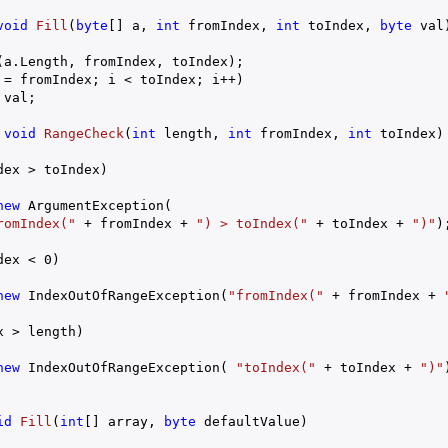
void
Fill
(
byte
[] a, 
int
 fromIndex, 
int
 toIndex, 
byte
 val
)
(a.Length, fromIndex, toIndex);

 = fromIndex; i < toIndex; i++)

val;

void
RangeCheck
(
int
 length, 
int
 fromIndex, 
int
 toIndex
)

dex > toIndex)

new
 ArgumentException(

romIndex("
 + fromIndex + 
") > toIndex("
 + toIndex + 
")"
);
dex < 
0
)

new
 IndexOutOfRangeException(
"fromIndex("
 + fromIndex + 
 > length)

new
 IndexOutOfRangeException( 
"toIndex("
 + toIndex + 
")"
id
Fill
(
int
[] array, 
byte
 defaultValue
)
