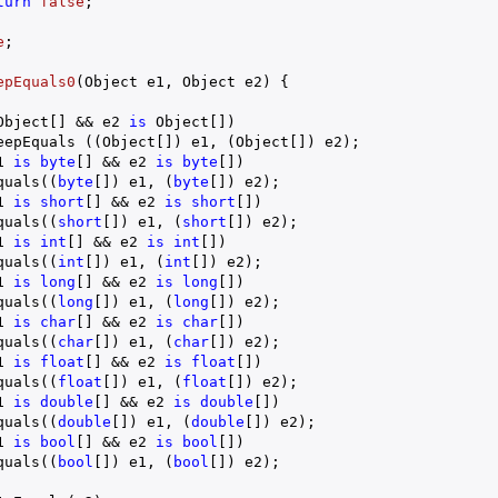
turn
false
;

e
;

epEquals0
(
Object e1, Object e2
) 
{

Object[] && e2 
is
 Object[])

eepEquals ((Object[]) e1, (Object[]) e2);

1 
is
byte
[] && e2 
is
byte
[])

quals((
byte
[]) e1, (
byte
[]) e2);

1 
is
short
[] && e2 
is
short
[])

quals((
short
[]) e1, (
short
[]) e2);

1 
is
int
[] && e2 
is
int
[])

quals((
int
[]) e1, (
int
[]) e2);

1 
is
long
[] && e2 
is
long
[])

quals((
long
[]) e1, (
long
[]) e2);

1 
is
char
[] && e2 
is
char
[])

quals((
char
[]) e1, (
char
[]) e2);

1 
is
float
[] && e2 
is
float
[])

quals((
float
[]) e1, (
float
[]) e2);

1 
is
double
[] && e2 
is
double
[])

quals((
double
[]) e1, (
double
[]) e2);

1 
is
bool
[] && e2 
is
bool
[])

quals((
bool
[]) e1, (
bool
[]) e2);
