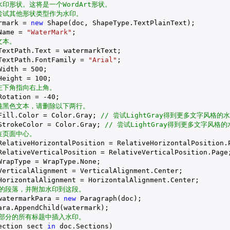
水印形状。这将是一个WordArt形状。
意尝试其他形状类型作为水印。
rmark = 
new
 Shape(doc, ShapeType.TextPlainText);

Name = 
"WaterMark"
;

文本。
TextPath.Text = watermarkText;

TextPath.FontFamily = 
"Arial"
;

Width = 
500
;

Height = 
100
;

左下角指向右上角。
Rotation = 
-40
;

要纯黑色文本，请删除以下两行。
Fill.Color = Color.Gray; 
// 尝试LightGray得到更多文字风格的
StrokeColor = Color.Gray; 
// 尝试LightGray得到更多文字风格的
在页面中心。
RelativeHorizontalPosition = RelativeHorizontalPosition.P
RelativeVerticalPosition = RelativeVerticalPosition.Page;
rapType = WrapType.None;

VerticalAlignment = VerticalAlignment.Center;

HorizontalAlignment = HorizontalAlignment.Center;

新的段落，并附加水印到这段。
watermarkPara = 
new
 Paragraph(doc);

ra.AppendChild(watermark);

档部分的所有标题中插入水印。
ection sect 
in
 doc.Sections)
