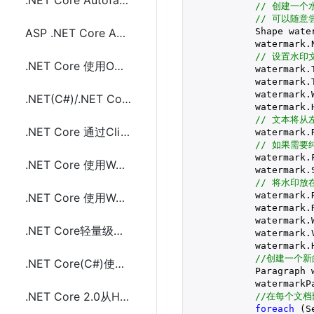
.NET Core Autofac 4.0的配置和使用示例代码
// 创建一个
// 可以随
            Shape wate
ASP .NET Core Autofac 4.0使用ContainerBuilder(Populate)配置和示例代码
            watermark.
// 设置水印
.NET Core 使用ODP.NET Core连接操作Oracle数据库
            watermark.
            watermark.
            watermark.
.NET(C#)/.NET Core 不安装MS Office实现创建Excel(.XLS和.XLSX)文件
            watermark.
// 文本将从
.NET Core 通过CliWrap(Cli)调用系统命令(cmd、sh)方法
            watermark.
// 如果需
            watermark.
.NET Core 使用WCF的替代方案(IpcServiceFramework)
            watermark.
// 将水印放
            watermark.
.NET Core 使用WCF的替代方案(gRPC)
            watermark.
            watermark.W
.NET Core轻量级进程间通信框架IpcServiceFramework的使用
            watermark.
            watermark.
//创建一个
.NET Core(C#)使用sharpcompress压缩解压文件(.rar,.zip,tar.bz2,.7z,.tar.gz)
            Paragraph 
            watermarkPa
.NET Core 2.0从HttpContext中获取Access Token的方法及代码
//在每个文
foreach
 (S