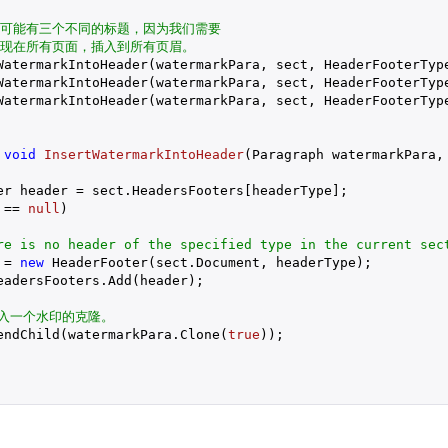
分可能有三个不同的标题，因为我们需要
出现在所有页面，插入到所有页眉。
WatermarkIntoHeader(watermarkPara, sect, HeaderFooterType
WatermarkIntoHeader(watermarkPara, sect, HeaderFooterType
WatermarkIntoHeader(watermarkPara, sect, HeaderFooterType
void
InsertWatermarkIntoHeader
(
Paragraph watermarkPara,
er header = sect.HeadersFooters[headerType];

 == 
null
)

re is no header of the specified type in the current sec
 = 
new
 HeaderFooter(sect.Document, headerType);

adersFooters.Add(header);

插入一个水印的克隆。
endChild(watermarkPara.Clone(
true
));
