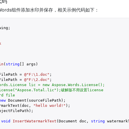
代码
e.Words组件添加水印并保存，相关示例代码如下：
k
in
(
string
[] args
)

FilePath = 
@"F:\1.doc"
;

FilePath = 
@"F:\2.doc"
;

ords.License lic = new Aspose.Words.License();
License("Aspose.Total.lic");破解版不用设置license
rd file
new
 Document(sourceFilePath);

rmarkText(doc, 
"hello world!"
);

jectFilePath);

void
InsertWatermarkText
(
Document doc, 
string
 watermark