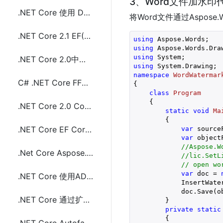
3、Word文件加水印
.NET Core 使用 DotnetSpider 抓取页面教程
将Word文件通过Aspos
.NET Core 2.1 EF(Entity Framework) Core Sqlite配置和使用分享
using
using
using
.NET Core 2.0中使用gmail发送电子邮件
using
namespace
WordWatermar
C# .NET Core FFmpeg 视频转成图片代码分享
{

class
Program
    {

.NET Core 2.0 Console(控制台)项目 Microsoft.Extensions.Logging NLog配置使用
static
void
Ma
{

.NET Core EF Core(Entity Framework Core)去掉重复数据(distinct)
var
 source
var
 object
//Aspose.W
.Net Core Aspose.Cells创建和读取Excel(.xls,.xlsx)数据
//lic.Set
// open wo
var
 doc = 
.NET Core 使用ADO.NET连接操作MySQL数据库
            InsertWate
            doc.Save(ob
.NET Core 通过扩展方法实现密码字符串加密(Sha256和Sha512)
        }

private
static
{
