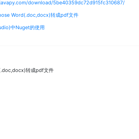
cjavapy.com/download/5be40359dc72d915fc310687/
spose Word(.doc,docx)转成pdf文件
Studio)中Nuget的使用
d(.doc,docx)转成pdf文件