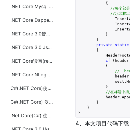
            {

.NET Core Mysql EF Core中通过dotnet命令Code First创建生成数据库
//每个部
//水印将
                Insert
.NET Core Dapper连接MySQL执行Sql语句增删改查代码
                Insert
                Insert
.NET Core 3.0使用JsonSerializer(System.Text.Json)序列化和反序列化JSON
            }

        }

private
static
.NET Core 3.0 JsonSerializer中Utf8JsonWriter和Utf8JsonReader使用及示例
{

            HeaderFoot
.NET Core读写(read/write)文本文件(.txt)方法代码及示例代码
if
 (header
            {

// The
.NET Core NLog使用SQLite记录Log日志配置及示例代码
                header
                sect.He
            }

C#(.NET Core)使用泛型<T>实现类型数据缓存方法及示例代码
//在标题中
            header.App
C#(.NET Core) 泛型<T>中协变(covariant)和逆变(contravariant)的使用
        }

    }

}
.Net Core(C#) 使用WebClient执行请求时配置cookie的方法及示例代码
4、本文项目代码下载
.NET Core 3.0 IAsyncEnumerable<T>的使用及示例代码