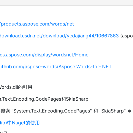
//products.aspose.com/words/net
/download.csdn.net/download/yedajiang44/10667863
(asp
ocs.aspose.com/display/wordsnet/Home
/github.com/aspose-words/Aspose.Words-for-.NET
rds.dll的引用
ext.Encoding.CodePages和SkiaSharp
System.Text.Encoding.CodePages" 和 "SkiaSharp
tudio)中Nuget的使用