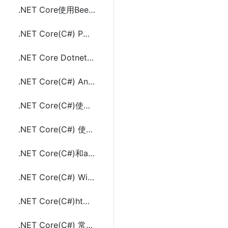
.NET Core使用BeetleX.ConcurrentTest进行Web API并发压力测试
.NET Core(C#) POST JSON数据和Form表单的方法及示例代码
.NET Core DotnetSpider简单实现爬取页面示例代码
.NET Core(C#) AngleSharp 解析百度和谷歌搜索结果html(链接、标题、描述)
.NET Core(C#)使用AngleSharp下载网页源码及资源文件(html,css,js,jpg等图片)
.NET Core(C#) 使用AngleSharp生成自动缩进格式化的html方法
.NET Core(C#)和aes.js实现AES(Crypto)加密和解密的示例代码
.NET Core(C#) Windows和Linux上重新宽带拨号(PPPoE)实现换IP的方法及示例代码
.NET Core(C#)html和url字符串编解码方法(HtmlDecode、HtmlEncode、UrlDecode、UrlEncode)
.NET Core(C#) 常用字符串加解密工具类(MD5,DES,AES,Base64,SHA256)