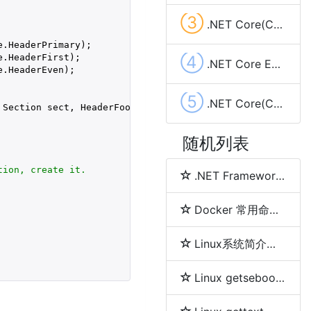
③
.NET Core(C#)使用sharpcompress压缩解压文件(.rar,.zip,tar.bz2,.7z,.tar.gz)
.HeaderPrimary);

.HeaderFirst);

④
.NET Core EF Core实现left join查询
.HeaderEven);

⑤
.NET Core(C#) System.Timers.Timer使用实现定时任务及示例代码
 Section sect, HeaderFooterType headerType
)

随机列表
tion, create it.
.NET Framework、.NET Core、.NET 5、.NET 6和.NET 7 简介及区别
Docker 常用命令详解
Linux系统简介及各发行版之间区别
Linux getsebool 命令