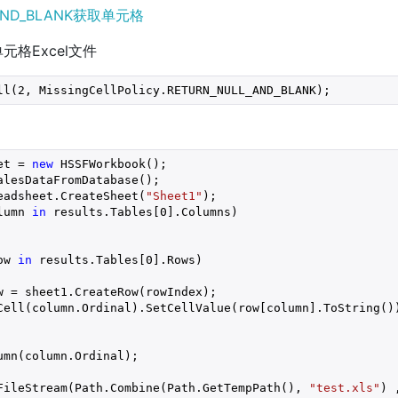
AND_BLANK获取单元格
格Excel文件
ll(
2
, MissingCellPolicy.RETURN_NULL_AND_BLANK);
et = 
new
 HSSFWorkbook();

lesDataFromDatabase();

eadsheet.CreateSheet(
"Sheet1"
lumn 
in
 results.Tables[
0
].Columns)

ow 
in
 results.Tables[
0
].Rows)

w = sheet1.CreateRow(rowIndex);

Cell(column.Ordinal).SetCellValue(row[column].ToString())
mn(column.Ordinal);

FileStream(Path.Combine(Path.GetTempPath(), 
"test.xls"
) 