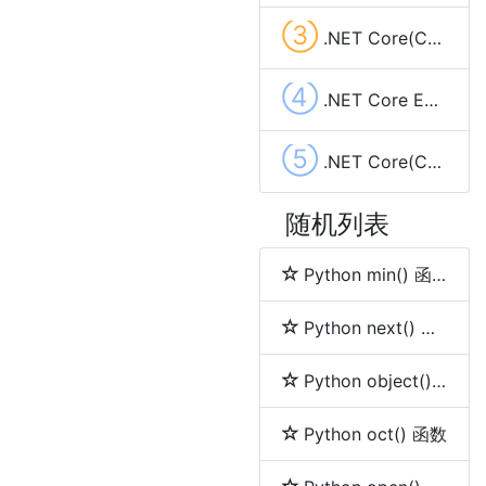
③
.NET Core(C#)使用sharpcompress压缩解压文件(.rar,.zip,tar.bz2,.7z,.tar.gz)
④
.NET Core EF Core实现left join查询
⑤
.NET Core(C#) System.Timers.Timer使用实现定时任务及示例代码
随机列表
Python min() 函数
Python next() 函数
Python object() 函数
Python oct() 函数