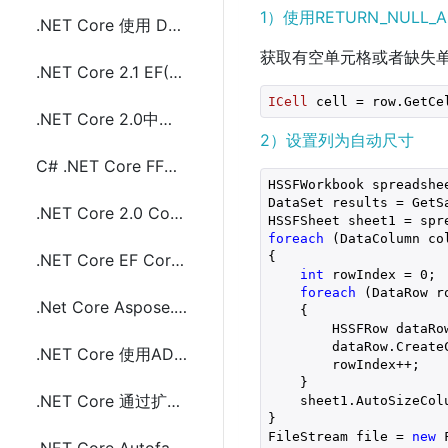
1）使用RETURN_NULL_
.NET Core 使用 DotnetSpider 抓取页面教程
获取有空单元格或者缺失单元
.NET Core 2.1 EF(Entity Framework) Core Sqlite配置和使用分享
ICell
 cell = row.GetCe
.NET Core 2.0中使用gmail发送电子邮件
2）设置列为自动尺寸
C# .NET Core FFmpeg 视频转成图片代码分享
HSSFWorkbook spreadshe
DataSet results = GetSa
.NET Core 2.0 Console(控制台)项目 Microsoft.Extensions.Logging NLog配置使用
HSSFSheet sheet1 = spr
foreach
 (DataColumn co
{

.NET Core EF Core(Entity Framework Core)去掉重复数据(distinct)
int
 rowIndex = 
0
;

foreach
 (DataRow r
.Net Core Aspose.Cells创建和读取Excel(.xls,.xlsx)数据
    {

        HSSFRow dataRo
        dataRow.Create
.NET Core 使用ADO.NET连接操作MySQL数据库
        rowIndex++;

    }

.NET Core 通过扩展方法实现密码字符串加密(Sha256和Sha512)
    sheet1.AutoSizeColu
}

FileStream file = 
new
 