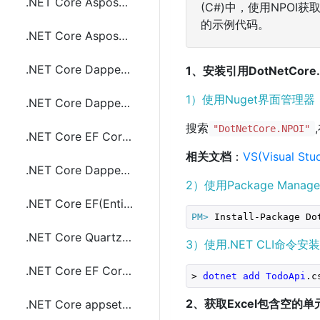
.NET Core Aspose Word(.doc,docx)转成pdf文件
(C#)中，使用NPOI获
的示例代码。
.NET Core Aspose Word(.doc,docx)文件加水印
.NET Core Dapper(ORM) 执行sql语句和事物(Transaction)
1、安装引用DotNetCore.
1）使用Nuget界面管理器
.NET Core Dapper返回存储过程输出(output)参数
搜索
"DotNetCore.NPOI"
.NET Core EF Core实现left join查询
相关文档
：
VS(Visual S
.NET Core Dapper操作Sybase数据库
2）使用Package Mana
.NET Core EF(Entity Framework) Core 自动创建数据库
PM>
 Install-Package Do
.NET Core Quartz使用cron表达式实现定时任务
3）使用.NET CLI命令安装
.NET Core EF Core(Entity Framework) 实现分组查询(group by)
> 
dotnet
add
TodoApi
.c
2、获取Excel包含空的
.NET Core appsettings.json 获取数据库连接字符串