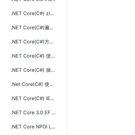
.NET Core(C#) zip unzip压缩解压.zip包文件及文件夹
.NET Core(C#)遍历字典(Dictionary<TKey,TValue>)常用方法及示例代码
.NET Core(C#)方法返回多个的值方法及示例代码
.NET Core(C#) 使用sha256和sha512计算文件哈希值(hash)
.NET Core(C#) 操作selenium(Chrome)对网页截完整页面长图的方法及示例代码
.Net Core(C#) 使用StackTrace或StackFrame获取方法的调用者方法所在类的类名
.NET Core(C#) IEqualityComparer<in T>接口的使用方法及示例代码
.NET Core 3.0 EF Core使用include外键条件过滤的方法
.NET Core NPOI Linux上配置使用及生成Word和Excel文件示例代码