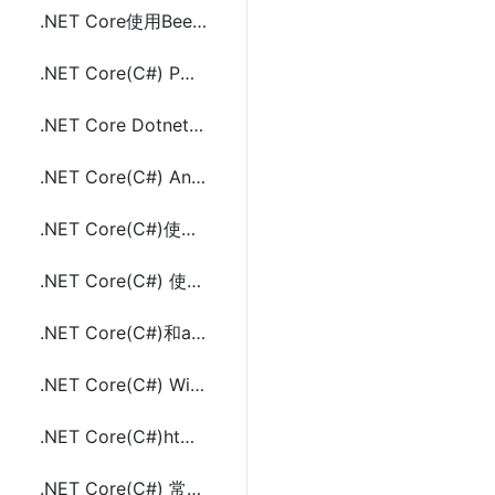
.NET Core使用BeetleX.ConcurrentTest进行Web API并发压力测试
.NET Core(C#) POST JSON数据和Form表单的方法及示例代码
.NET Core DotnetSpider简单实现爬取页面示例代码
.NET Core(C#) AngleSharp 解析百度和谷歌搜索结果html(链接、标题、描述)
.NET Core(C#)使用AngleSharp下载网页源码及资源文件(html,css,js,jpg等图片)
.NET Core(C#) 使用AngleSharp生成自动缩进格式化的html方法
.NET Core(C#)和aes.js实现AES(Crypto)加密和解密的示例代码
.NET Core(C#) Windows和Linux上重新宽带拨号(PPPoE)实现换IP的方法及示例代码
.NET Core(C#)html和url字符串编解码方法(HtmlDecode、HtmlEncode、UrlDecode、UrlEncode)
.NET Core(C#) 常用字符串加解密工具类(MD5,DES,AES,Base64,SHA256)