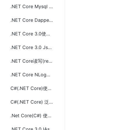
.NET Core Mysql EF Core中通过dotnet命令Code First创建生成数据库
.NET Core Dapper连接MySQL执行Sql语句增删改查代码
.NET Core 3.0使用JsonSerializer(System.Text.Json)序列化和反序列化JSON
.NET Core 3.0 JsonSerializer中Utf8JsonWriter和Utf8JsonReader使用及示例
.NET Core读写(read/write)文本文件(.txt)方法代码及示例代码
.NET Core NLog使用SQLite记录Log日志配置及示例代码
C#(.NET Core)使用泛型<T>实现类型数据缓存方法及示例代码
C#(.NET Core) 泛型<T>中协变(covariant)和逆变(contravariant)的使用
.Net Core(C#) 使用WebClient执行请求时配置cookie的方法及示例代码
.NET Core 3.0 IAsyncEnumerable<T>的使用及示例代码