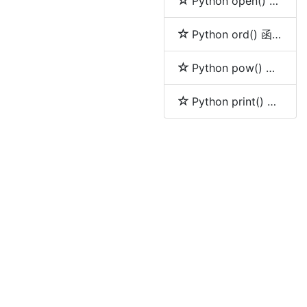
Python open() 函数
Python ord() 函数
Python pow() 函数
Python print() 函数