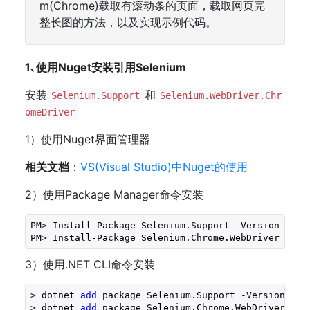
m(Chrome)载取有滚动条的页面，载取网页完
整长图的方法，以及实现示例代码。
1､使用Nuget安装引用Selenium
安装
和
Selenium.Support
Selenium.WebDriver.Chr
omeDriver
1）使用Nuget界面管理器
相关文档
：
VS(Visual Studio)中Nuget的使用
2）使用Package Manager命令安装
PM> Install-Package Selenium.Support -Version 
3.14
PM> Install-Package Selenium.Chrome.WebDriver -Ver
3）使用.NET CLI命令安装
> dotnet 
add
 package Selenium.Support -Version 
3.1
> dotnet 
add
 package Selenium.Chrome.WebDriver --v