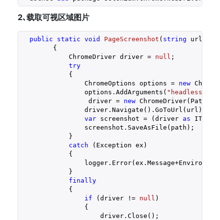
2､载取可视区域图片
public
static
void
PageScreenshot
(
string
 url,
str
{

            ChromeDriver driver = 
null
;

try
            {

                ChromeOptions options = 
new
 ChromeO
                options.AddArguments(
"headless"
, 
"
                 driver = 
new
 ChromeDriver(Path.Ge
                driver.Navigate().GoToUrl(url);

var
 screenshot = (driver 
as
 ITakes
                screenshot.SaveAsFile(path);

            }

catch
 (Exception ex)

            {

                logger.Error(ex.Message+Environment
            }

finally
            {

if
 (driver != 
null
)

                {

                    driver.Close();
