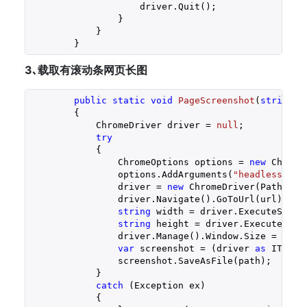
                    driver.Quit();

                }

            }

        }
3､载取有滚动条网页长图
public
static
void
PageScreenshot
(
string
 u
{

            ChromeDriver driver = 
null
;

try
            {

                ChromeOptions options = 
new
 ChromeO
                options.AddArguments(
"headless"
, 
"
                driver = 
new
 ChromeDriver(Path.Get
                driver.Navigate().GoToUrl(url);

string
 width = driver.ExecuteScrip
string
 height = driver.ExecuteScri
                driver.Manage().Window.Size = 
new
 
var
 screenshot = (driver 
as
 ITakes
                screenshot.SaveAsFile(path);

            }

catch
 (Exception ex)

            {
