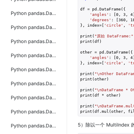
df = pd.DataFrame({

Python pandas.DataFrame.copy函数方法的使用
'angles'
: [
0
, 
3
, 
4
'degrees'
: [
360
, 
1
}, index=[
'circle'
, 
't
Python pandas.DataFrame.corr函数方法的使用
print(
"原始 DataFrame:"
Python pandas.DataFrame.count函数方法的使用
print(df)

other = pd.DataFrame({

Python pandas.DataFrame.cov函数方法的使用
'angles'
: [
0
, 
3
, 
4
]
}, index=[
'circle'
, 
't
Python pandas.DataFrame.cummax函数方法的使用
print(
"\nOther DataFra
print(other)

Python pandas.DataFrame.cummin函数方法的使用
print(
"\nDataFrame * O
print(df * other)

Python pandas.DataFrame.cumprod函数方法的使用
print(
"\nDataFrame.mul
Python pandas.DataFrame.cumsum函数方法的使用
print(df.mul(other, fi
5）除以一个 MultiIndex 的 
Python pandas.DataFrame.describe函数方法的使用