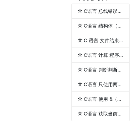
C语言 总线错误（bus error）与段错误（segmentation fault）
C语言 结构体（struct）和联合体（union）的区别
C 语言 文件结束（EOF）
C语言 计算 程序的执行时间
C语言 判断判断用户输入的是否是一个整数
C语言 只使用两个指针反转一个单向链表
C语言 使用 &（取地址符）和 *（解引用符）
C语言 获取当前工作目录