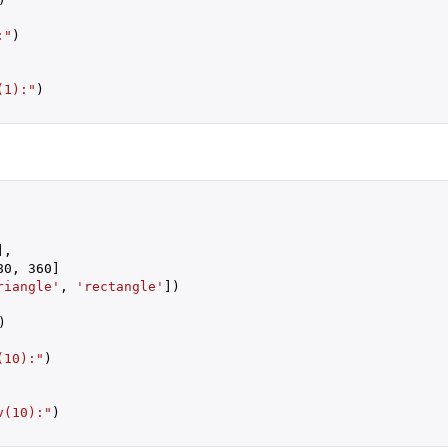
:"
)

(1):"
)

],

80
, 
360
]

riangle'
, 
'rectangle'
])

)

(10):"
)

v(10):"
)
