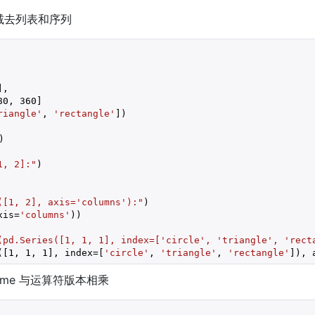
 减去列表和序列
],

80
, 
360
]

riangle'
, 
'rectangle'
])

)

1, 2]:"
)

([1, 2], axis='columns'):"
)

xis=
'columns'
))

(pd.Series([1, 1, 1], index=['circle', 'triangle', 'rect
([
1
, 
1
, 
1
], index=[
'circle'
, 
'triangle'
, 
'rectangle'
]), 
rame 与运算符版本相乘