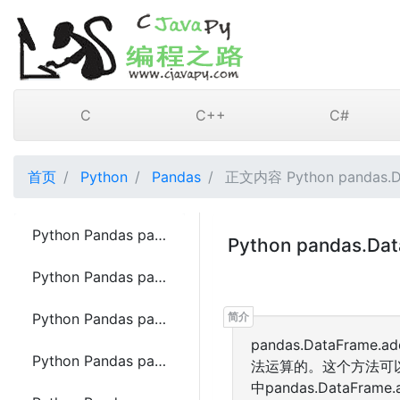
C
C++
C#
首页
Python
Pandas
正文内容 Python pandas.D
Python Pandas pandas.read_sql函数方法的使用
Python pandas.
Python Pandas pandas.read_sql_query函数方法的使用
Python Pandas pandas.read_sql_table函数方法的使用
pandas.DataFra
Python Pandas pandas.DataFrame.to_sql函数方法的使用
法运算的。这个方法可以
中pandas.DataFram