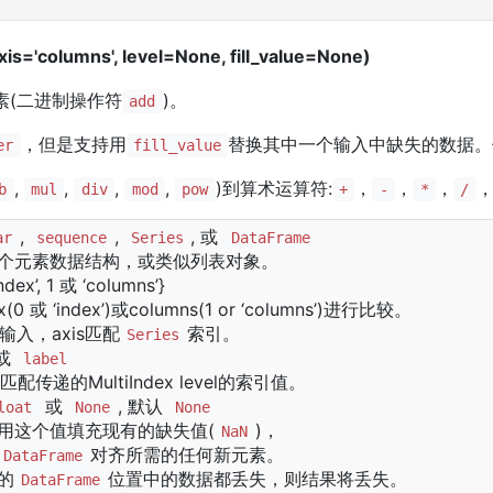
is='columns', level=None, fill_value=None)
素(二进制操作符
)。
add
，但是支持用
替换其中一个输入中缺失的数据。
er
fill_value
,
,
,
,
)到算术运算符:
，
，
，
b
mul
div
mod
pow
+
-
*
/
,
,
, 或
ar
sequence
Series
DataFrame
个元素数据结构，或类似列表对象。
ndex’, 1 或 ‘columns’}
0 或 ‘index’)或columns(1 or ‘columns’)进行比较。
输入，axis匹配
索引。
Series
或
label
匹配传递的MultiIndex level的索引值。
或
, 默认
loat
None
None
用这个值填充现有的缺失值(
)，
NaN
对齐所需的任何新元素。
DataFrame
的
位置中的数据都丢失，则结果将丢失。
DataFrame