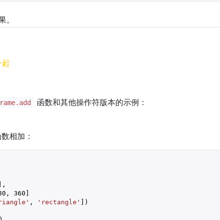
果。
一起
函数和其他操作符版本的示例：
rame.add
数相加：
],

80
, 
360
]

riangle'
, 
'rectangle'
])

)
