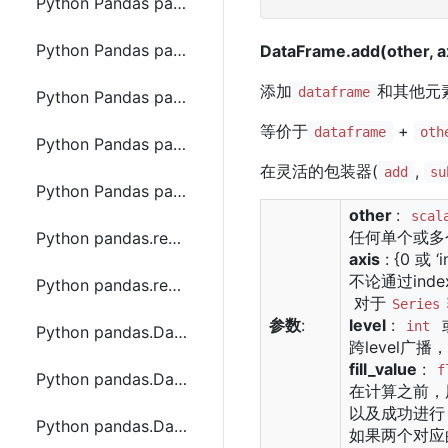
Python Pandas pandas.Grouper函数方法的使用
Python Pandas pandas.DataFrame.join函数方法的使用
DataFrame.add(other, ax
添加
和其他元
dataframe
Python Pandas pandas.DataFrame.merge函数方法的使用
等价于
+
dataframe
oth
Python Pandas pandas.DataFrame.to_html函数方法的使用
在灵活的包装器(
,
add
su
Python Pandas pandas.DataFrame.from_records函数方法的使用
other
:
scal
任何单个或多
Python pandas.read_csv函数方法的使用
axis
: {0 或 ‘i
不论通过index(
Python pandas.read_fwf函数方法的使用
对于
Series
参数
:
level
:
int
Python pandas.DataFrame.loc函数方法的使用
跨level广播，
fill_value
:
f
Python pandas.DataFrame.iloc函数方法的使用
在计算之前，
以及成功进行
Python pandas.DataFrame.iat函数方法的使用
如果两个对应