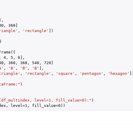
],

80
, 
360
]

riangle'
, 
'rectangle'
])

)

rame({

, 
4
, 
5
, 
6
],

80
, 
360
, 
360
, 
540
, 
720
]

A'
, 
'B'
, 
'B'
, 
'B'
],

triangle'
, 
'rectangle'
, 
'square'
, 
'pentagon'
, 
'hexagon'
]]
taFrame:"
)

(df_multindex, level=1, fill_value=0):"
)

dex, level=
1
, fill_value=
0
))