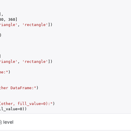
],

80
, 
360
]

riangle'
, 
'rectangle'
])

)



riangle'
, 
'rectangle'
])

me:"
)

ther DataFrame:"
)

(other, fill_value=0):"
)

ll_value=
0
))
level