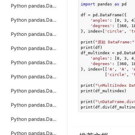
import
 pandas 
as
 pd

Python pandas.DataFrame.diff函数方法的使用
df = pd.DataFrame({

Python pandas.DataFrame.div函数方法的使用
'angles'
: [
0
, 
3
, 
4
'degrees'
: [
360
, 
1
}, index=[
'circle'
, 
't
Python pandas.DataFrame.divide函数方法的使用
print(
"原始 DataFrame:"
print(df)

Python pandas.DataFrame.dot函数方法的使用
df_multindex = pd.DataF
'angles'
: [
0
, 
3
, 
4
Python pandas.DataFrame.drop函数方法的使用
'degrees'
: [
360
, 
1
}, index=[[
'A'
, 
'A'
, 
'
          [
'circle'
, 
'
Python pandas.DataFrame.drop_duplicates函数方法的使用
print(
"\nMultiIndex Da
Python pandas.DataFrame.droplevel函数方法的使用
print(df_multindex)

print(
"\nDataFrame.div
Python pandas.DataFrame.dropna函数方法的使用
print(df.div(df_multin
Python pandas.DataFrame.duplicated函数方法的使用
Python pandas.DataFrame.eq函数方法的使用