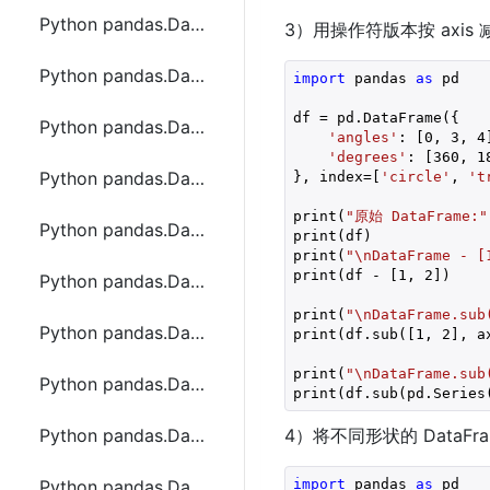
Python pandas.DataFrame.assign函数方法的使用
3）用操作符版本按 axis
Python pandas.DataFrame.astype函数方法的使用
import
 pandas 
as
 pd

df = pd.DataFrame({

Python pandas.DataFrame.at_time和between_time函数方法的使用
'angles'
: [
0
, 
3
, 
4
'degrees'
: [
360
, 
1
Python pandas.DataFrame.boxplot函数方法的使用
}, index=[
'circle'
, 
't
print(
"原始 DataFrame:"
Python pandas.DataFrame.clip函数方法的使用
print(df)

print(
"\nDataFrame - [
print(df - [
1
, 
2
])

Python pandas.DataFrame.clip_lower函数方法的使用
print(
"\nDataFrame.sub
Python pandas.DataFrame.clip_upper函数方法的使用
print(df.sub([
1
, 
2
], a
print(
"\nDataFrame.sub
Python pandas.DataFrame.combine函数方法的使用
print(df.sub(pd.Series
Python pandas.DataFrame.combine_first函数方法的使用
4）将不同形状的 DataF
import
 pandas 
as
 pd

Python pandas.DataFrame.convert_objects和compound函数方法的使用