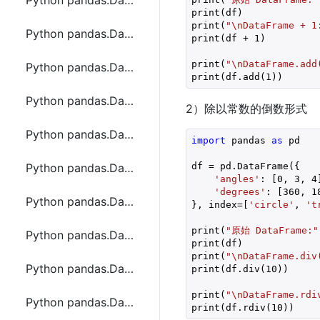
Python pandas.DataFrame.transform函数方法的使用
print(df)

print(
"\nDataFrame + 1
Python pandas.DataFrame.align函数方法的使用
print(df + 
1
)

print(
"\nDataFrame.add
Python pandas.DataFrame.all函数方法的使用
print(df.add(
1
Python pandas.DataFrame.any函数方法的使用
2）除以常数的倒数形式
Python pandas.DataFrame.append函数方法的使用
import
 pandas 
as
 pd

df = pd.DataFrame({

Python pandas.DataFrame.apply函数方法的使用
'angles'
: [
0
, 
3
, 
4
'degrees'
: [
360
, 
1
Python pandas.DataFrame.applymap函数方法的使用
}, index=[
'circle'
, 
't
print(
"原始 DataFrame:"
Python pandas.DataFrame.as_blocks和as_matrix函数方法的使用
print(df)

print(
"\nDataFrame.div
Python pandas.DataFrame.asfreq函数方法的使用
print(df.div(
10
))

print(
"\nDataFrame.rdi
Python pandas.DataFrame.asof函数方法的使用
print(df.rdiv(
10
))