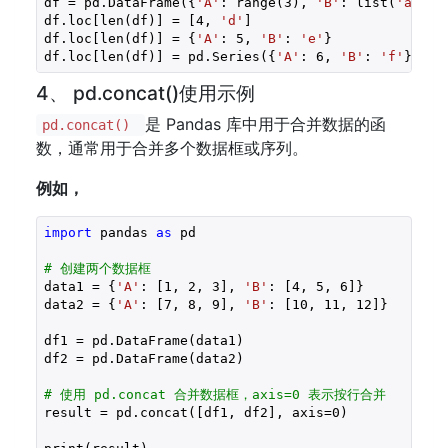
df = pd.DataFrame({
'A'
: range(
3
), 
'B'
: list(
'abc'
)}
df.loc[len(df)] = [
4
, 
'd'
]

df.loc[len(df)] = {
'A'
: 
5
, 
'B'
: 
'e'
}

df.loc[len(df)] = pd.Series({
'A'
: 
6
, 
'B'
: 
'f'
})
4、 pd.concat()使用示例
是 Pandas 库中用于合并数据的函
pd.concat()
数，通常用于合并多个数据框或序列。
例如，
import
 pandas 
as
 pd

# 创建两个数据框
data1 = {
'A'
: [
1
, 
2
, 
3
], 
'B'
: [
4
, 
5
, 
6
]}

data2 = {
'A'
: [
7
, 
8
, 
9
], 
'B'
: [
10
, 
11
, 
12
]}

df1 = pd.DataFrame(data1)

df2 = pd.DataFrame(data2)

# 使用 pd.concat 合并数据框，axis=0 表示按行合并
result = pd.concat([df1, df2], axis=
0
)
