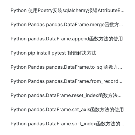
Python 使用Poetry安装sqlalchemy报错AttributeError解决方法
Python Pandas pandas.DataFrame.merge函数方法的使用
Python pandas.DataFrame.append函数方法的使用
Python pip install pytest 报错解决方法
Python Pandas pandas.DataFrame.to_sql函数方法的使用
Python Pandas pandas.DataFrame.from_records函数方法的使用
Python pandas.DataFrame.reset_index函数方法的使用
Python pandas.DataFrame.set_axis函数方法的使用
Python pandas.DataFrame.sort_index函数方法的使用