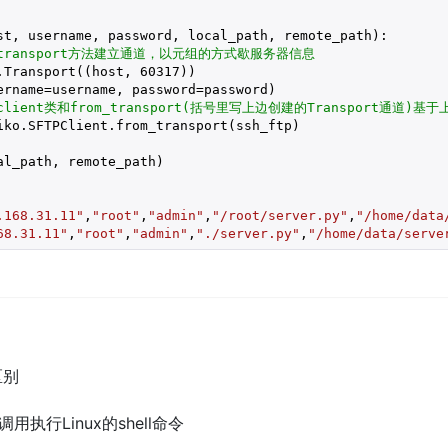
st, username, password, local_path, remote_path)
:
transport方法建立通道，以元组的方式歇服务器信息
.Transport((host, 
60317
))

ername=username, password=password)

lient类和from_transport(括号里写上边创建的Transport通道)
iko.SFTPClient.from_transport(ssh_ftp)

l_path, remote_path)

.168.31.11"
,
"root"
,
"admin"
,
"/root/server.py"
,
"/home/data
68.31.11"
,
"root"
,
"admin"
,
"./server.py"
,
"/home/data/serve
区别
用执行Linux的shell命令