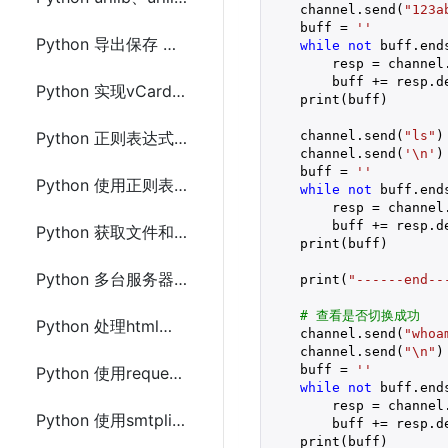
    channel.send(
"123a
    buff = 
''
Python 导出保存 MongoDB上数据到Excel(.xls和.csv)文件
while
not
 buff.end
        resp = channel
        buff += resp.d
Python 实现vCard 2.1和3.0 互相转换
    print(buff)

    channel.send(
"ls"
)

Python 正则表达式分组匹配提取替换字符串(回调函数)
    channel.send(
'\n'
)

    buff = 
''
Python 使用正则表达式提取替换img(src)或a(href)标签的url
while
not
 buff.end
        resp = channel
        buff += resp.d
Python 获取文件和文件夹属性信息及文件夹下所有的文件(os.stat() 和 os.path)
    print(buff)

Python 多台服务器实现文件及文件夹同步的方法
    print(
"------end--
# 查看是否切换成功
Python 处理html、url字符串编码和解码(base64,escape,urlencode)
    channel.send(
"whoa
    channel.send(
"\n"
)

    buff = 
''
Python 使用requests下载图片的方法及示例代码
while
not
 buff.end
        resp = channel
Python 使用smtplib、zmail或yagmail发送邮件
        buff += resp.d
    print(buff)
