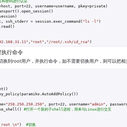
户名和密码进行认证
=host, port=
22
, username=username, pkey=private)

nsport().open_session()

ession)

t, ssh_stderr = session.exec_command(
"ls -l"
)

read()

92.168.31.11"
,
"root"
,
"/root/.ssh/id_rsa"
)
远程执行命令
务，切换到root用户，并执行命令，如不需要切换用户，则可以把
t()

me=
"250.250.250.250"
, port=
22
, username=
"admin"
, passwor
ke_shell() 
#打开一个新的子shell进程，用来与Linux进行交互
 root \n"
)  
#切换