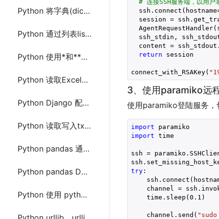
# 连接SSH服务端，以用
Python 将字典(dict)转换为DataFrame的几种方法
  ssh.connect(hostname
  session = ssh.get_tra
  AgentRequestHandler(s
Python 通过列表list创建生成字典dict的方法
  ssh_stdin, ssh_stdou
  content = ssh_stdout.
return
 session

Python 使用*和**解包字典dict和列表或元组参数(*args,**kwargs)
connect_with_RSAKey(
"1
Python 读取Excel文件中列数据到list列表的几种方法
3、使用paramiko
Python Django 配置使用django-ratelimit限制网站接口访问频率
使用paramiko登陆服
Python 读取写入txt文本文件内容及简单记录日志
import
import
 time

Python pandas 通过字段部分匹配合并连接两个DataFrame
ssh = paramiko.SSHClien
Python pandas DataFrame 常用操作(新增、删除、修改和查询)
try
:

    ssh.connect(hostna
    channel = ssh.invo
Python 使用 python-hosts 操作hosts文件(查找、增加和删除)
    time.sleep(
0.1
)

    channel.send(
"sudo
Python urllib、urllib2、urllib3、requests 区别及使用