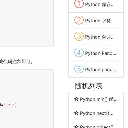
①
Python 保存数据到Excel文件的方法(pandas、xlwt、openpyxl、xlsxwriter)
②
Python 字符串变量中去除换行(\n,\r)和空格等特殊字符的方法
③
Python 合并两个字典(Dictionary)中相同key的value的方法及示例代码
④
Python Pandas list(列表)数据列拆分成多行的方法
相关代码注释即可。
⑤
Python pandas 保存Excel自动调整列宽的方法及示例代码
随机列表
Python min() 函数
d=
"123"
)

Python next() 函数
Python object() 函数