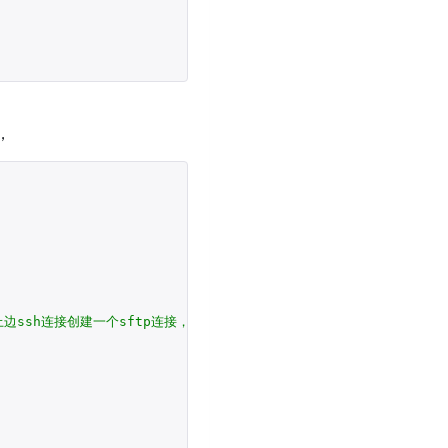
，
基于上边ssh连接创建一个sftp连接，定义成ftp_client变量后边方便引用