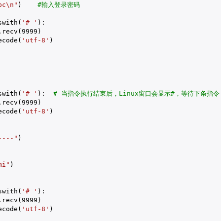
bc\n"
)    
#输入登录密码
swith(
'# '
):

.recv(
9999
)

ecode(
'utf-8'
)

swith(
'# '
):  
# 当指令执行结束后，Linux窗口会显示#，等待下条
.recv(
9999
)

ecode(
'utf-8'
)

----"
)

mi"
)

swith(
'# '
):

.recv(
9999
)

ecode(
'utf-8'
)
