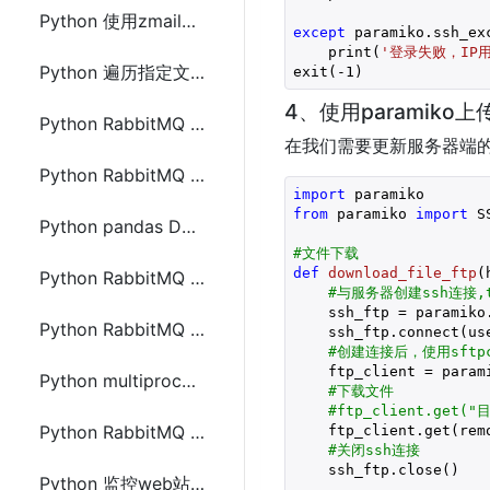
Python 使用zmail、imapclient或imap_tools接收邮件
except
 paramiko.ssh_ex
    print(
'登录失败，IP
Python 遍历指定文件夹下所有文件批量操作的方法
exit(
-1
)
4、使用paramiko
Python RabbitMQ pika的安装及单生产单消费模型的使用
在我们需要更新服务器端的
Python RabbitMQ pika的安装及work消息模型的使用
import
from
 paramiko 
import
 S
Python pandas DataFrame 行列使用常用操作
#文件下载
def
download_file_ftp
(
Python RabbitMQ pika的安装及fanout消息订阅模式的使用
#与服务器创建ssh连接,
    ssh_ftp = paramiko
Python RabbitMQ pika的安装及direct路由模式的使用
    ssh_ftp.connect(us
#创建连接后，使用sftpc
    ftp_client = param
Python multiprocessing 多进程间通信传递DataFrame的方法
#下载文件
#ftp_client.get
Python RabbitMQ pika的安装及topic匹配模式的使用
    ftp_client.get(remo
#关闭ssh连接
    ssh_ftp.close()

Python 监控web站点异常邮件提醒并自动重启