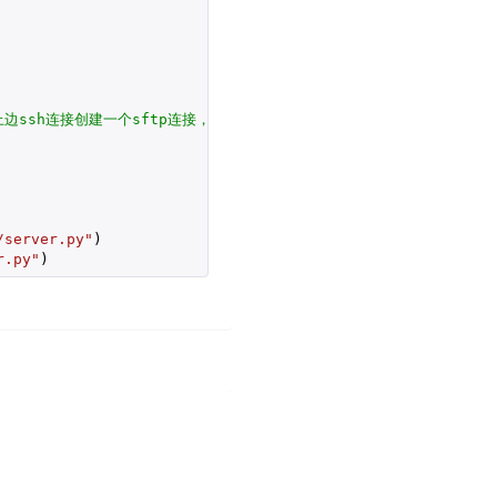
基于上边ssh连接创建一个sftp连接，定义成ftp_client变量后边方便引用
/server.py"
)

r.py"
)