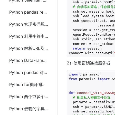
Python Selenium ChromeDriver 获取指定标签元素内的html
  ssh = paramiko.SSHCli
# 自动添加策略，保存服务
  ssh.set_missing_host
Python pandas read_html()获取动态或静态页面中的table表格数据到Excel文件
  ssh.load_system_host_
  ssh.connect(host, use
Python 实现密码规则验证(正则表达式)
              password=
  session = ssh.get_tra
  AgentRequestHandler(s
Python 利用字符串切片实现文本内容加密及解密
  ssh_stdin, ssh_stdou
  content = ssh_stdout.
Python 解析URL及参数的方法(Python2和Python3)
return
 session

connect_with_password(
Python DataFrame按某一列中的值计算其它列的最大值和最小值
2）使用密钥连接服务器
Python pandas 对两个DataFrame排序并合并连接的方法
import
from
 paramiko 
import
 S
Python for循环遍历字典(dict)的方法
def
connect_with_RSAKe
Python 两个或多个字典(dict)合并(取字典并集)
# 配置私人密钥文件位置
  private = paramiko.R
  ssh = paramiko.SSHCli
Python 嵌套的字典(dict)转成object对象的方法
  ssh.set_missing_host