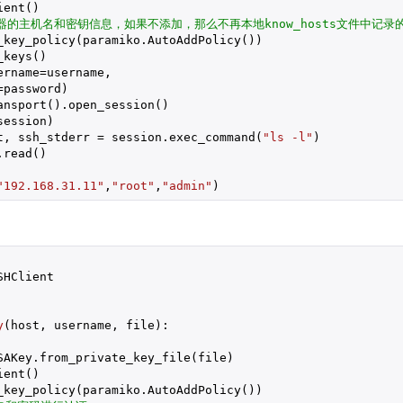
ent()

器的主机名和密钥信息，如果不添加，那么不再本地know_hosts文件中记录
_key_policy(paramiko.AutoAddPolicy())

keys()

rname=username,

password)

nsport().open_session()

ession)

t, ssh_stderr = session.exec_command(
"ls -l"
)

read()

"192.168.31.11"
,
"root"
,
"admin"
)
SHClient

y
(host, username, file)
:
SAKey.from_private_key_file(file)

ent()

_key_policy(paramiko.AutoAddPolicy())
