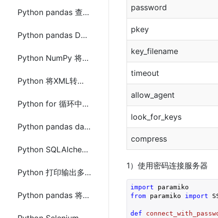
password
Python pandas 查询过滤某列的值的方法及示例代码
pkey
Python pandas DataFrame转换成NumPy中array数组的方法及示例代码
key_filename
Python NumPy 将其中的array数组存储到csv文件的方法及示例代码
timeout
Python 将XML转换成JSON数据的方法总结
allow_agent
Python for 循环中访问index索引的方法及示例代码
look_for_keys
Python pandas dataframe iloc 和 loc 的用法及区别
compress
Python SQLAlchemy查询结果使用json.dumps()转成JSON字符串方法
1）使用密码连接服务器
Python 打印输出多个三角形组成的三角形
import
Python pandas 将DataFrame两列合成一列的方法
from
 paramiko 
import
 S
def
connect_with_passw