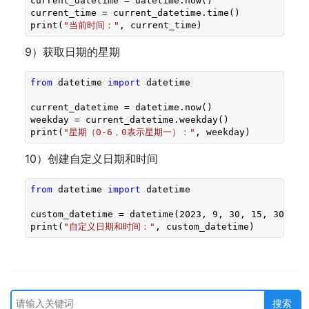
current_datetime = datetime.now()

current_time = current_datetime.time()

print(
"当前时间："
, current_time)
9）获取日期的星期
from
 datetime 
import
 datetime

current_datetime = datetime.now()

weekday = current_datetime.weekday()

print(
"星期（0-6，0表示星期一）："
, weekday)
10）创建自定义日期和时间
from
 datetime 
import
 datetime

custom_datetime = datetime(
2023
, 
9
, 
30
, 
15
, 
30
, 
0
)

print(
"自定义日期和时间："
, custom_datetime)