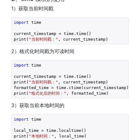
1）获取当前时间戳
import
 time

current_timestamp = time.time()

print(
"当前时间戳："
, current_timestamp)
2）格式化时间戳为可读时间
import
 time

current_timestamp = time.time()

print(
"当前时间戳："
, current_timestamp)

formatted_time = time.ctime(current_timestamp)

print(
"格式化后的时间："
, formatted_time)
3）获取当前本地时间的
import
 time

local_time = time.localtime()

print(
"本地时间："
, local_time)