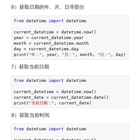
6）获取日期的年、月、日等部分
from
 datetime 
import
 datetime

current_datetime = datetime.now()

year = current_datetime.year

month = current_datetime.month

day = current_datetime.day

print(
"年："
, year, 
"月："
, month, 
"日："
, day)
7）获取当前日期
from
 datetime 
import
 datetime

current_datetime = datetime.now()

current_date = current_datetime.date()

print(
"当前日期："
, current_date)
8）获取当前时间
from
 datetime 
import
 datetime
