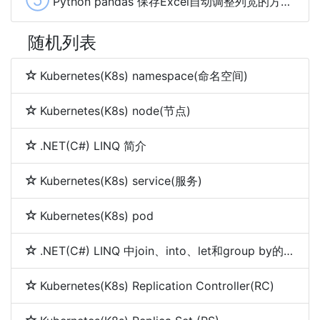
Python pandas 保存Excel自动调整列宽的方法及示例代码
随机列表
Kubernetes(K8s) namespace(命名空间)
Kubernetes(K8s) node(节点)
.NET(C#) LINQ 简介
Kubernetes(K8s) service(服务)
Kubernetes(K8s) pod
.NET(C#) LINQ 中join、into、let和group by的使用
Kubernetes(K8s) Replication Controller(RC)