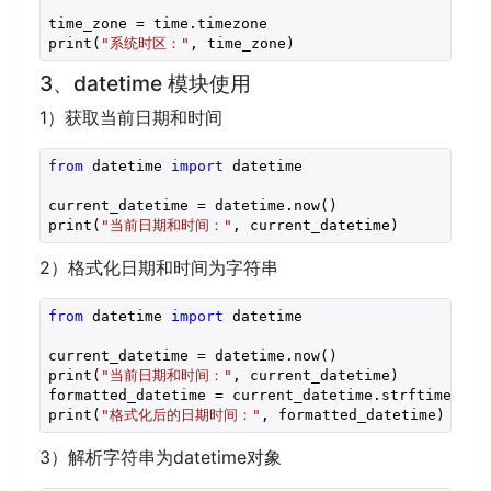
time_zone = time.timezone

print(
"系统时区："
, time_zone)
3、datetime 模块使用
1）获取当前日期和时间
from
 datetime 
import
 datetime

current_datetime = datetime.now()

print(
"当前日期和时间："
, current_datetime)
2）格式化日期和时间为字符串
from
 datetime 
import
 datetime

current_datetime = datetime.now()

print(
"当前日期和时间："
, current_datetime)

formatted_datetime = current_datetime.strftime(
"%Y
print(
"格式化后的日期时间："
, formatted_datetime)
3）解析字符串为datetime对象