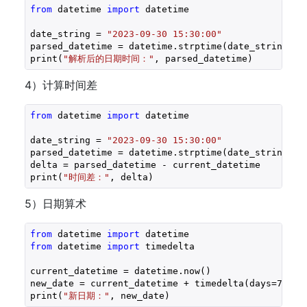
from
 datetime 
import
 datetime

date_string = 
"2023-09-30 15:30:00"
parsed_datetime = datetime.strptime(date_string, 
"
print(
"解析后的日期时间："
, parsed_datetime)
4）计算时间差
from
 datetime 
import
 datetime

date_string = 
"2023-09-30 15:30:00"
parsed_datetime = datetime.strptime(date_string, 
"
delta = parsed_datetime - current_datetime

print(
"时间差："
, delta)
5）日期算术
from
 datetime 
import
from
 datetime 
import
 timedelta

current_datetime = datetime.now()

new_date = current_datetime + timedelta(days=
7
)  
#
print(
"新日期："
, new_date)