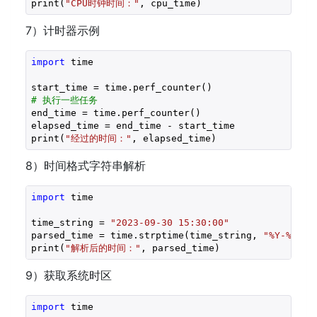
print(
"CPU时钟时间："
, cpu_time)
7）计时器示例
import
 time

# 执行一些任务
end_time = time.perf_counter()

elapsed_time = end_time - start_time

print(
"经过的时间："
, elapsed_time)
8）时间格式字符串解析
import
 time

time_string = 
"2023-09-30 15:30:00"
parsed_time = time.strptime(time_string, 
"%Y-%m-%d
print(
"解析后的时间："
, parsed_time)
9）获取系统时区
import
 time
