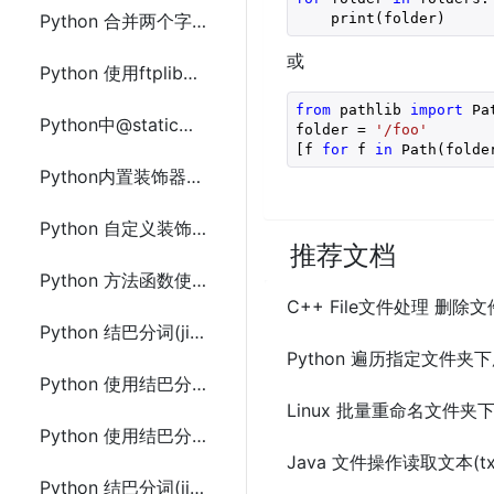
    print(folder)
Python 合并两个字典(Dictionary)中相同key的value的方法及示例代码
或
Python 使用ftplib切换指定ftp目录不存在则创建目录和上传下载文件
from
 pathlib 
import
 Pat
Python中@staticmethod和@classmethod区别及使用示例代码
folder = 
'/foo'
[f 
for
 f 
in
 Path(folde
Python内置装饰器(@property、@staticmethod、@classmethod)使用及示例代码
Python 自定义装饰器使用写法及示例代码
推荐文档
Python 方法函数使用多个装饰器及示例代码
C++ File文件处理 删
Python 结巴分词(jieba)使用方法文档及示例代码
Python 遍历指定文件
Python 使用结巴分词(jieba)并行分词及示例代码
Linux 批量重命名文件
Python 使用结巴分词(jieba)提取关键词和词性标注方法及示例代码
Java 文件操作读取文本(
Python 结巴分词(jieba)的延迟加载机制及示例代码