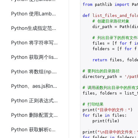
from
 pathlib 
import
 Pat
Python 使用Lambda对list(列表)中指定格式字符串元素排序方法
def
list_files_and_fol
# 创建目录路径对象
    dir_path = Path(dir
Python生成指定范围数字正数和负数列表(list)
# 列出目录下的所有文件
Python 将字符串写入文本文件中指定位置和删除行示例代码
    files = [f 
for
 f 
i
    folders = [f 
for
 f
Python 获取两个list列表中元素平均值的方法及示例代码
return
 files, folde
Python 将数组(np.array)或DataFrame及相关属性保存到文件的方法
# 要列出的目录路径
directory_path = 
'/pat
Python、aes.js和node.js实现AES(Crypto)加密与解密实现代码
# 调用函数列出目录中的所有
files, folders = list_
Python 正则表达式零宽正负向断言的用法及示例代码
# 打印结果
print(
"目录中的文件："
Python 删除配置文件中[]方括号内与之间的内容的方法
for
 file 
in
 files:

    print(file)

Python 获取解析curl命令行字符串中参数转换成字典(Dictionary)
print(
"\n目录中的文件夹：
for
 folder 
in
 folders:
