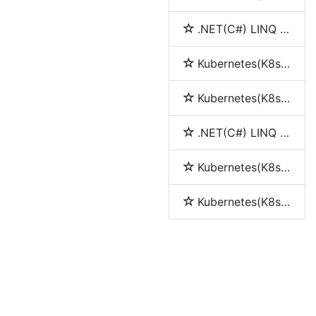
.NET(C#) LINQ 简介
Kubernetes(K8s) service(服务)
Kubernetes(K8s) pod
.NET(C#) LINQ 中join、into、let和group by的使用
Kubernetes(K8s) Replication Controller(RC)
Kubernetes(K8s) Replica Set (RS)