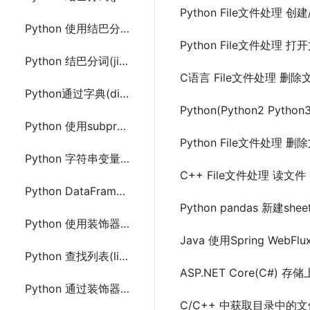
Python File文件处理 创建
Python 使用结巴分词(jieba)调用命令行分词及示例代码
Python File文件处理 打
Python 结巴分词(jieba)Tokenize和ChineseAnalyzer的使用及示例代码
C语言 File文件处理 删除
Python通过字典(dict)中value获取前n个最大的元素方法及示例代码
Python(Python2 Pyth
Python 使用subprocess调用系统命令方法及示例代码
Python File文件处理 删除
Python 字符串变量中去除换行(\n,\r)和空格等特殊字符的方法
C++ File文件处理 读文件
Python DataFrame 根据列(column)值选择查找行(row)的方法及示例代码
Python pandas 新建
Python 使用装饰器实现类中同名方法通过参数调用
Java 使用Spring We
Python 查找列表(list)中最小或最大的唯一对象元素的方法及示例代码
ASP.NET Core(C#
Python 通过装饰器控制函数定义(类似宏定义)
C/C++ 中获取目录中的