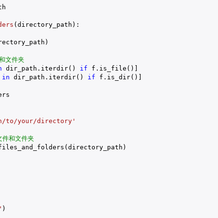
h

ders
(directory_path)
:
ectory_path)

和文件夹
n
 dir_path.iterdir() 
if
 f.is_file()]

 
in
 dir_path.iterdir() 
if
 f.is_dir()]

rs

h/to/your/directory'
文件和文件夹
files_and_folders(directory_path)

"