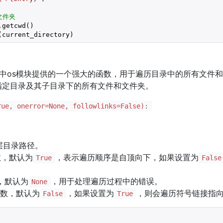
文件夹
getcwd()

(current_directory)
hon标准库中os模块提供的一个强大的函数，用于遍历目录中的所有文
指定目录及其子目录下的所有文件和文件夹。
rue, onerror=None, followlinks=False):
层目录路径。
数，默认为
，表示遍历顺序是自顶向下，如果设置为
True
False
，默认为
，用于处理遍历过程中的错误。
None
数，默认为
，如果设置为
，则会遍历符号链接指
False
True