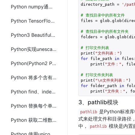
directory_path = 
'/pat
Python numpy通过一定规则重复数据组中的数据
# 查找目录中的所有文件
Python TensorFlow(CPU版和GPU版) 安装配置及简单示例代码
files = glob.glob(dire
# 查找目录中的所有文件夹
Python3 BeautifulSoup安装及爬取网站网页示例代码
folders = glob.glob(di
# 打印文件列表
Python实现unescape解码JS(escape,encodeURI等方法)url编码字符串
print(
"文件列表："
for
 file_path 
in
 files:
Python(Python2 Python3)读写配置文件(ConfigParser)方法
    print(
"文件："
, file
# 打印文件夹列表
Python 将多个含有重复元素的列表合并为唯一分组列表
print(
"\n文件夹列表："
for
 folder_path 
in
 fold
Python find、index和re.search查找包含字符串不区分大小的方法
    print(
"文件夹："
, fo
3、pathlib模块
Python 替换每个单词中的第一个字符的方法及示例代码
是Python
pathlib
式来处理文件和目录路径
Python 获取二维数组中每列第二个最小值的方法及示例代码
中，
模块是内置
pathlib
Python 使用unicodedata来判断所有标点符号方法及示例代码