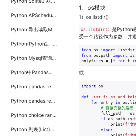
Python Sqlite3 获取insert插入的主键id lastrowid
1、os模块
Python APScheduler apscheduler.triggers.cron使用cron表达式
1）os.listdir()
是Pyth
Python 导出读取MongoDB数据到Pandas分析
os.listdir()
受一个路径作为参数，并
Python(Python2、Python3)读取gzip(.gz)文件中utf8(utf-8)编码字符串
from
 os 
import
from
 os.path 
import
 is
Python Mysql查询和插入多条数据及返回行数、表的描述信息
onlyfiles = [f 
for
 f 
i
Python中Pandas通过read_sql方法从Mysql或Oracle数据库中读取数据帧(DataFrame)
或
Python pandas.read_sql_query() 使用示例(demo)代码
import
 os

def
list_files_and_fol
Python pandas.read_sql_query()常用操作方法代码
for
 entry 
in
 os.li
# 拼接完整的路径
        full_path = os.
Python choice random 随机将字符串中的字母转大写
if
 os.path.isdi
            print(
f"文
Python 列表(List)中相同值的元素计数(defaultdict和Counter)
else
:

            print(
f"文