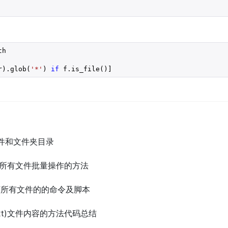
h

r).glob(
'*'
) 
if
 f.is_file()]
除文件和文件夹目录
夹下所有文件批量操作的方法
夹下所有文件的的命令及脚本
txt)文件内容的方法代码总结