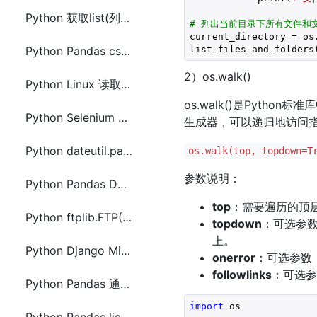
Python 获取list(列表)前n个不重复元素
# 列出当前目录下所有文件和
current_directory = os.
list_files_and_folders
Python Pandas csv文件中分隔符统计计数
2）os.walk()
Python Linux 读取umask(线程安全)
os.walk()是Pyt
Python Selenium 将网页另存下载(包含资源文件(js,css,图片等))
生成器，可以递归地访问
Python dateutil.parse 日期转换库安装使用方法
os.walk(top, topdown=T
参数说明：
Python Pandas DataFrame.to_html使用及设置CSS样式的方法
top
：需要遍历的顶
Python ftplib.FTP()使用示例(demo)代码
topdown
：可选参
上。
Python Django Middleware中间件限制IP访问频率及判断搜索引擎爬虫
onerror
：可选参数
followlinks
：可选参
Python Pandas 通过读取txt文件内容创建DataFrame
import
 os
