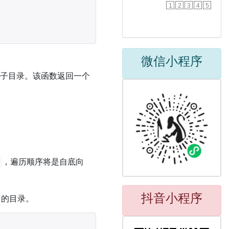
1
2
3
4
5
微信小程序
件和子目录。该函数返回一个
，遍历顺序将是自底向
抖音小程序
向的目录。