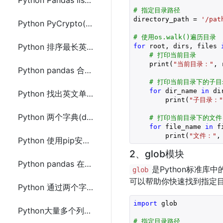
Python Pandas list(列表)数据列拆分成多行的方法
# 指定目录路径
directory_path = 
'/pat
Python PyCrypto(PyCryptodome) ASE实现对文件加密和解密方法
# 使用os.walk()遍历目录
Python 排序最长英文单词链(列表中前一个单词末字母是下一个单词的首字母)
for
 root, dirs, files 
# 打印当前目录
    print(
"当前目录："
, 
Python pandas 合并两个或多个DataFrame的方法代码
# 打印当前目录下的子目
for
 dir_name 
in
 dir
Python 找出英文单词列表(list)中最长单词链
        print(
"子目录："
Python 两个字典(dic)中相同key合并(value分别作合成后字典key和value)
# 打印当前目录下的文件
for
 file_name 
in
 f
        print(
"文件："
,
Python 使用pip安装 tld 报错：Cannot uninstall 'six'
2、glob模块
Python pandas 在给定的日期范围内生成多个随机日期
是Python标准
glob
可以帮助你快速找到指定
Python 通过两个字符串(分隔符)分割拆(split)分字符串的方法代码总结
import
 glob

Python大量多个列表(list)合并(合并有相同元素的列表)
# 指定目录路径