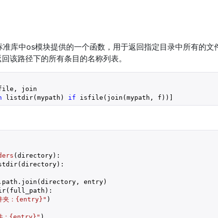
on标准库中os模块提供的一个函数，用于返回指定目录中所有的
返回该路径下的所有条目的名称列表。
file, join

n
 listdir(mypath) 
if
 isfile(join(mypath, f))]
ders
(directory)
:
stdir(directory):

path.join(directory, entry)

r(full_path):

件夹：
{entry}
"
)

件：
{entry}
"
)
