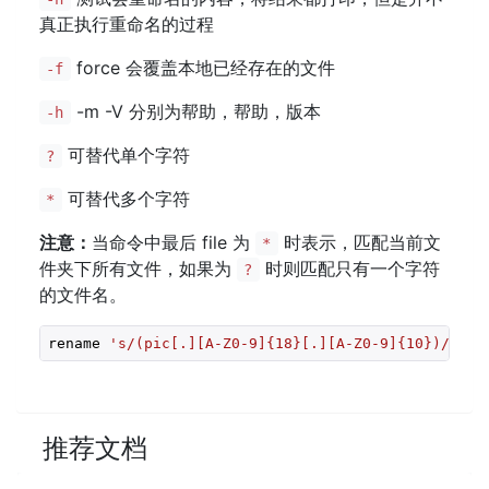
真正执行重命名的过程
force 会覆盖本地已经存在的文件
-f
-m -V 分别为帮助，帮助，版本
-h
可替代单个字符
?
可替代多个字符
*
注意：
当命令中最后 file 为
时表示，匹配当前文
*
件夹下所有文件，如果为
时则匹配只有一个字符
?
的文件名。
rename 
's/(pic[.][A-Z0-9]{18}[.][A-Z0-9]{10})/\1.t
推荐文档