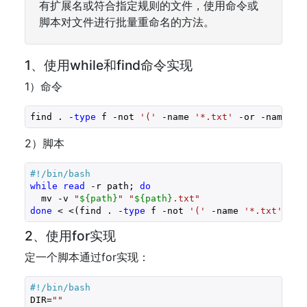
有扩展名或符合指定规则的文件，使用命令或
脚本对文件进行批量重命名的方法。
1、使用while和find命令实现
1）命令
find . -
type
 f -not 
'('
 -name 
'*.txt'
 -or -name 
'*
2）脚本
#!/bin/bash
while
read
 -r path; 
do
  mv -v 
"
${path}
"
"
${path}
.txt"
done
 < <(find . -
type
 f -not 
'('
 -name 
'*.txt'
 -or
2、使用for实现
定一个脚本通过for实现：
#!/bin/bash
DIR=
""