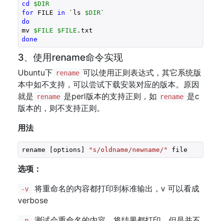
cd
$DIR
for
 FILE 
in
 `ls 
$DIR
do
mv 
$FILE
$FILE
done
3、使用rename命令实现
Ubuntu下
可以使用正则表达式，其它系统版
rename
本中如不支持，可以尝试下载安装对应的版本。原因
就是
是perl版本的支持正则，如
是c
rename
rename
版本的，则不支持正则。
用法
rename [options] 
"s/oldname/newname/"
 file
选项：
将重命名的内容都打印到标准输出，v 可以看成
-v
verbose
测试会重命名的内容，将结果都打印，但是并不
-n