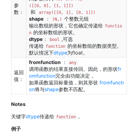
参
([[0, 0], [1, 1]])
数：
和
array([[0, 1], [0, 1]])
shape
：
个整数元组
(N,)
输出数组的形状，它也确定传递给
functio
的坐标数组的形状。
n
dtype
：
,可选
bool
传递给
的坐标数组的数据类型。
function
默认情况下
dtype
为float。
fromfunction
：
any
调用函数的结果直接传回。因此，的形状
fr
返回
omfunction
完全由功能决定 。
值：
如果函数返回标量值，则其形状
fromfuncti
on
将与
shape
参数不匹配。
Notes
关键字
dtype
传递给
。
function
例子