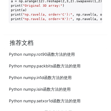
a = np.arange(
12
).reshape(
2
,
3
,
2
).swapaxes(
1
,
2
)

print(
"Original 3D array:"
)

print(a)

print(
"np.ravel(a, order='C'):"
, np.ravel(a, order
print(
"np.ravel(a, order='K'):"
, np.ravel(a, order
推荐文档
Python numpy.rot90函数方法的使用
Python numpy.packbits函数方法的使用
Python numpy.in1d函数方法的使用
Python numpy.isin函数方法的使用
Python numpy.setxor1d函数方法的使用