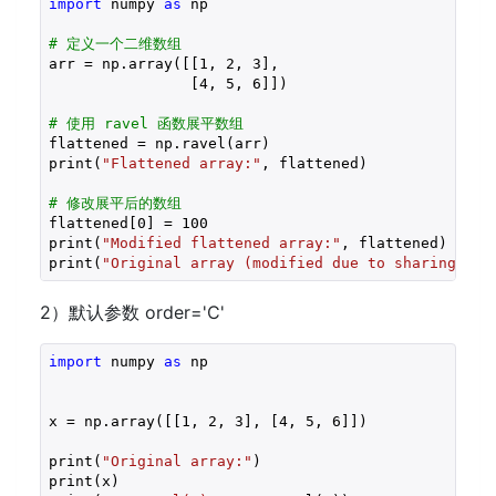
import
 numpy 
as
 np

# 定义一个二维数组
arr = np.array([[
1
, 
2
, 
3
],

                [
4
, 
5
, 
6
]])

# 使用 ravel 函数展平数组
flattened = np.ravel(arr)

print(
"Flattened array:"
, flattened)

# 修改展平后的数组
flattened[
0
] = 
100
print(
"Modified flattened array:"
, flattened)

print(
"Original array (modified due to sharing):"
2）默认参数 order='C'
import
 numpy 
as
 np

x = np.array([[
1
, 
2
, 
3
], [
4
, 
5
, 
6
]])

print(
"Original array:"
)

print(x)
