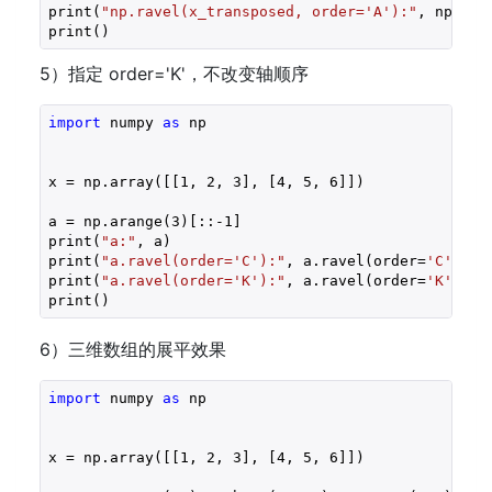
print(
"np.ravel(x_transposed, order='A'):"
, np.rav
print()
5）指定 order='K'，不改变轴顺序
import
 numpy 
as
 np

x = np.array([[
1
, 
2
, 
3
], [
4
, 
5
, 
6
]])

a = np.arange(
3
)[::
-1
]

print(
"a:"
, a)

print(
"a.ravel(order='C'):"
, a.ravel(order=
'C'
))

print(
"a.ravel(order='K'):"
, a.ravel(order=
'K'
))

6）三维数组的展平效果
import
 numpy 
as
 np

x = np.array([[
1
, 
2
, 
3
], [
4
, 
5
, 
6
]])
