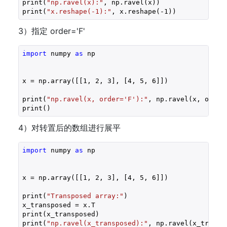
print(
"np.ravel(x):"
, np.ravel(x))

print(
"x.reshape(-1):"
, x.reshape(
-1
))
3）指定 order='F'
import
 numpy 
as
 np

x = np.array([[
1
, 
2
, 
3
], [
4
, 
5
, 
6
]])

print(
"np.ravel(x, order='F'):"
, np.ravel(x, order
print()
4）对转置后的数组进行展平
import
 numpy 
as
 np

x = np.array([[
1
, 
2
, 
3
], [
4
, 
5
, 
6
]])

print(
"Transposed array:"
)

x_transposed = x.T

print(x_transposed)

print(
"np.ravel(x_transposed):"
, np.ravel(x_transpo