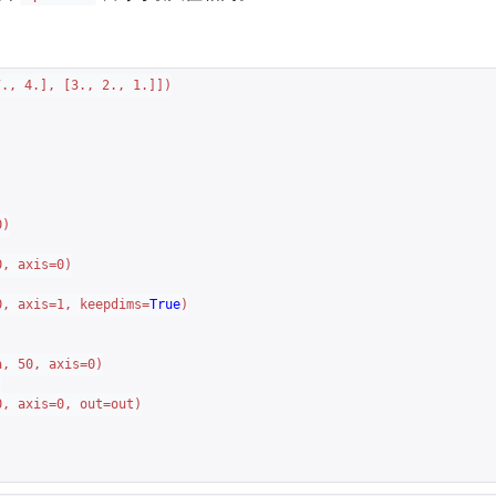
7.
, 
4.
], [
3.
, 
2.
, 
1.
0
0
, axis=
0
)

0
, axis=
1
, keepdims=
True
)

a, 
50
, axis=
0
0
, axis=
0
, out=out)
