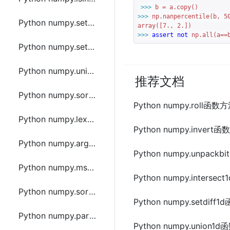
>>> 
>>> 
np.nanpercentile(b, 
5
Python numpy.setdiff1d函数方法的使用
array([
7.
, 
2.
>>> 
assert
not
 np.all(a==
Python numpy.setxor1d函数方法的使用
Python numpy.union1d函数方法的使用
推荐文档
Python numpy.sort函数方法的使用
Python numpy.roll函
Python numpy.lexsort函数方法的使用
Python numpy.inver
Python numpy.argsort函数方法的使用
Python numpy.unpac
Python numpy.msort函数方法的使用
Python numpy.inter
Python numpy.sort_complex函数方法的使用
Python numpy.setdi
Python numpy.partition函数方法的使用
Python numpy.union