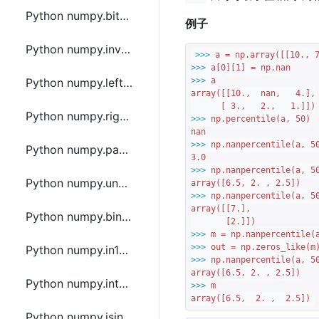
Python numpy.bitwise_xor函数方法的使用
例子
Python numpy.invert函数方法的使用
>>> 
a = np.array([[
10.
, 
>>> 
a[
0
][
1
Python numpy.left_shift函数方法的使用
>>> 
a

array([[
10.
,  nan,   
4.
],

      [ 
3.
,   
2.
,   
1.
Python numpy.right_shift函数方法的使用
>>> 
np.percentile(a, 
50
)

>>> 
np.nanpercentile(a, 
5
Python numpy.packbits函数方法的使用
3.0
>>> 
np.nanpercentile(a, 
5
Python numpy.unpackbits函数方法的使用
array([
6.5
, 
2.
 , 
2.5
>>> 
np.nanpercentile(a, 
5
array([[
7.
],

Python numpy.binary_repr函数方法的使用
       [
2.
>>> 
m = np.nanpercentile(
>>> 
Python numpy.in1d函数方法的使用
>>> 
np.nanpercentile(a, 
5
array([
6.5
, 
2.
 , 
2.5
Python numpy.intersect1d函数方法的使用
>>> 
m

array([
6.5
,  
2.
 ,  
2.5
])
Python numpy.isin函数方法的使用