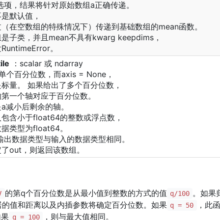
选项，结果将针对原始数组a正确传递。
不是默认值，
过（在空数组的特殊情况下）传递到基础数组的mean函数。
子类，并且mean不具有kwarg keepdims，
untimeError。
ile
：scalar 或 ndarray
单个百分位数，而axis = None，
是标量。 如果给出了多个百分位数，
的第一个轴对应于百分位数。
是a减小后剩余的轴。
包含小于float64的整数或浮点数，
据类型为float64。
输出数据类型与输入的数据类型相同。
了out，则返回该数组。
的第q个百分位数是从最小值到整数的方式的值
。如果
V
q/100
居的值和距离以及内插参数将确定百分位数。如果
，此
q = 50
如果
，则与最大值相同。
q = 100