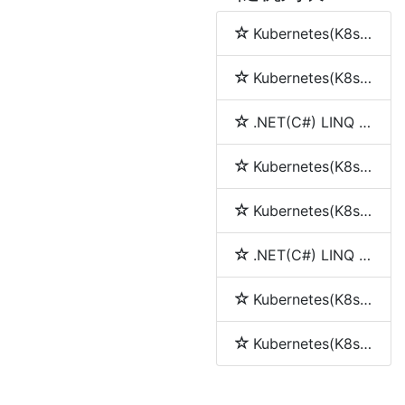
Kubernetes(K8s) namespace(命名空间)
Kubernetes(K8s) node(节点)
.NET(C#) LINQ 简介
Kubernetes(K8s) service(服务)
Kubernetes(K8s) pod
.NET(C#) LINQ 中join、into、let和group by的使用
Kubernetes(K8s) Replication Controller(RC)
Kubernetes(K8s) Replica Set (RS)