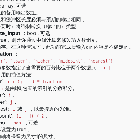
array, 可选
果的备用输出数组。
状和缓冲区长度必须与预期的输出相同，
必要时）将强制转换（输出的）类型。
te_input
：bool, 可选
rue，则允许通过中间计算来修改输入数组a，
内存。在这种情况下，此功能完成后输入a的内容是不确定的。
lation
：
ar’, ‘lower’, ‘higher’, ‘midpoint’, ‘nearest’}
选参数指定了当需要的百分比位于两个数据点
i < j
用的插值方法:
r’:
,
i + (j - i) * fraction
是由i和j包围的索引的分数部分。
on
r’:
.
i
er’:
.
j
est’:
或
，以最接近的为准。
i
j
oint’:
.
(i + j) / 2
ms
：
, 可选
bool
设置为True，
的轴将保留为尺寸1的尺寸。