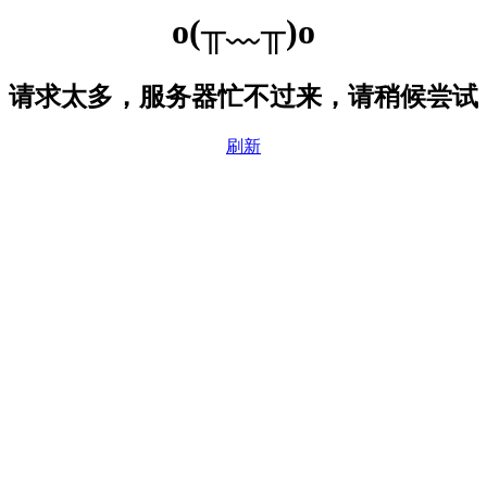
o(╥﹏╥)o
请求太多，服务器忙不过来，请稍候尝试
刷新