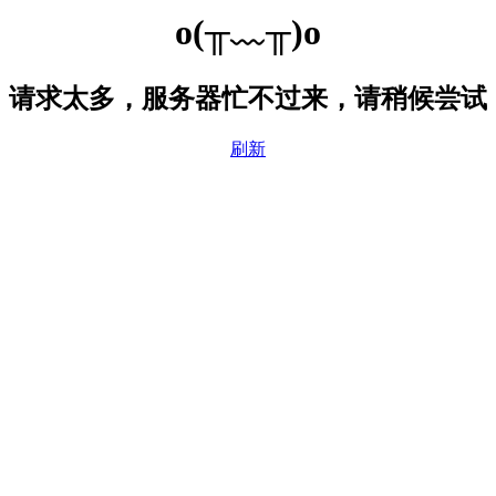
o(╥﹏╥)o
请求太多，服务器忙不过来，请稍候尝试
刷新