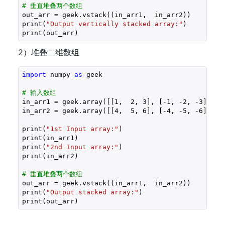
# 垂直堆叠两个数组 
out_arr = geek.vstack((in_arr1,  in_arr2))

print(
"Output vertically stacked array:"
)

print(out_arr)
2）堆叠二维数组
import
 numpy 
as
 geek 

# 输入数组 
in_arr1 = geek.array([[
1
,  
2
, 
3
], [
-1
, 
-2
, 
-3
]])

in_arr2 = geek.array([[
4
,  
5
, 
6
], [
-4
, 
-5
, 
-6
]])

print(
"1st Input array:"
)

print(in_arr1)

print(
"2nd Input array:"
)

print(in_arr2)

# 垂直堆叠两个数组 
out_arr = geek.vstack((in_arr1,  in_arr2))

print(
"Output stacked array:"
)

print(out_arr)