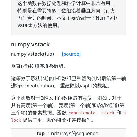
这个函数在数据处理和科学计算中非常有用，
特别是在需要将多个数组沿着垂直方向（行方
向）合并的时候。本文主要介绍一下NumPy中
vstack方法的使用。
numpy.vstack
numpy.vstack(tup)
[source]
垂直(行)按顺序堆叠数组。
这等效于形状(N,)的1-D数组已重塑为(1,N)后沿第一轴
进行concatenation。 重建除以vsplit的数组。
这个函数对于3维以下的数组最有意义。例如，对于
具有高度(第一个轴)、宽度(第二个轴)和r/g/b通道(第
三个轴)的像素数据。函数
,
和
concatenate
stack
b
提供了更一般的堆叠和连接操作。
lock
tup
：ndarrays的sequence