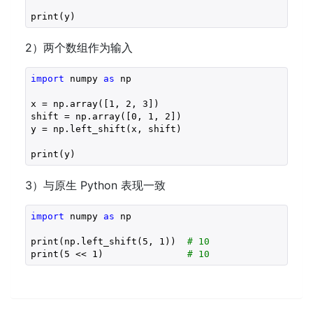
2）两个数组作为输入
import
 numpy 
as
 np

x = np.array([
1
, 
2
, 
3
])

shift = np.array([
0
, 
1
, 
2
])

y = np.left_shift(x, shift)

3）与原生 Python 表现一致
import
 numpy 
as
 np

print(np.left_shift(
5
, 
1
))  
# 10
print(
5
 << 
1
)               
# 10