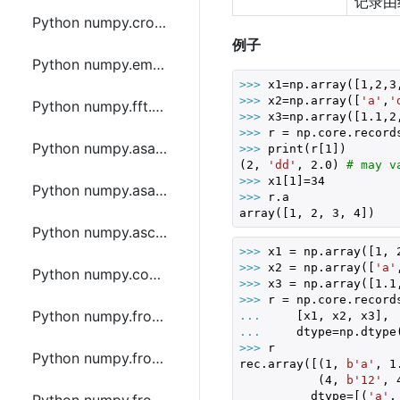
记录由给
Python numpy.cross函数方法的使用
例子
Python numpy.empty函数方法的使用
>>> 
x1=np.array([
1
,
2
,
3
>>> 
x2=np.array([
'a'
,
'
Python numpy.fft.hfft函数方法的使用
>>> 
x3=np.array([
1.1
,
2
>>> 
r = np.core.record
Python numpy.asarray函数方法的使用
>>> 
print(r[
1
])

(
2
, 
'dd'
, 
2.0
) 
# may v
>>> 
x1[
1
]=
34
Python numpy.asanyarray函数方法的使用
>>> 
r.a

array([
1
, 
2
, 
3
, 
4
])
Python numpy.ascontiguousarray函数方法的使用
>>> 
x1 = np.array([
1
, 
>>> 
x2 = np.array([
'a'
Python numpy.copy函数方法的使用
>>> 
x3 = np.array([
1.1
>>> 
Python numpy.frombuffer函数方法的使用
... 
... 
    dtype=np.dtype
>>> 
r

Python numpy.fromfile函数方法的使用
rec.array([(
1
, 
b'a'
, 
1
           (
4
, 
b'12'
, 
          dtype=[(
'a'
,