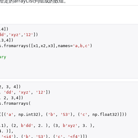
定的arrayList列组成的数组。
,
4
dd'
,
'xyz'
,
'12'
,
3
,
4
s.fromarrays([x1,x2,x3],names=
'a,b,c'
ary
2
, 
3
, 
4
, 
'dd'
, 
'xyz'
, 
'12'
, 
2
, 
3
,
4
([(
'a'
, np.int32), (
'b'
, 
'S3'
), (
'c'
.1
), (
2
, 
b'dd'
, 
2.
 ), (
3
, 
b'xyz'
, 
3.
 ),

4.
 )],

 
'<i4'
), (
'b'
, 
'S3'
), (
'c'
, 
'<f4'
)])