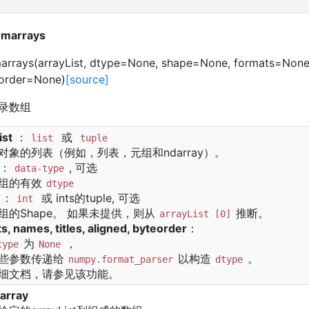
omarrays
marrays(arrayList, dtype=None, shape=None, formats=None
eorder=None)
[source]
记录数组
ist
：
或
list
tuple
对象的列表（例如，列表，元组和ndarray）。
：
, 可选
data-type
组的有效
dtype
：
或 ints的tuple, 可选
int
组的Shape。 如果未提供，则从
推断。
arrayList [0]
s, names, titles, aligned, byteorder
：
为
，
type
None
些参数传递给
以构造
。
numpy.format_parser
dtype
细文档，请参见该功能。
array