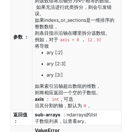
则该数组将沿轴分为N个相等的数组。
如果无法进行此类拆分，则会引发错
误。
如果indexs_or_sections是一维排序的
整数数组，
则条目指示沿轴在哪里拆分该数组。
参数 ：
例如，对于
，
axis = 0
[2，3]
将导致
ary [:2]
ary [2:3]
ary [3:]
如果索引沿轴超出数组的维数，
则将相应返回一个空的子数组。
axis
：
, 可选
int
沿其分割的轴，默认为
。
0
返回值
sub-arrays
：ndarrays的list
：
子数组列表，以查看ary。
ValueError