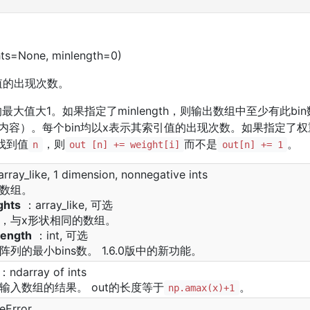
hts=None, minlength=0)
值的出现次数。
中的最大值大1。如果指定了minlength，则输出数组中至少有此b
内容）。每个bin均以x表示其索引值的出现次数。如果指定了
找到值
，则
而不是
。
n
out [n] += weight[i]
out[n] += 1
ray_like, 1 dimension, nonnegative ints
数组。
ghts
：array_like, 可选
，与x形状相同的数组。
length
：int, 可选
阵列的最小bins数。 1.6.0版中的新功能。
：ndarray of ints
输入数组的结果。 out的长度等于
。
np.amax(x)+1
eError