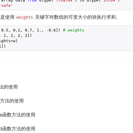
 array data 
from
 dtype(
'float64'
) to dtype(
'int64'
)

'safe'
法是使用
关键字对数组的可变大小的块执行求和。
weights
 
0.5
, 
0.2
, 
0.7
, 
1.
, 
-0.6
]) 
# weights
, 
1
, 
2
, 
2
, 
2
ghts=w)

1
])
数方法的使用
t函数方法的使用
kbits函数方法的使用
sect1d函数方法的使用