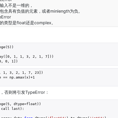
输入不是一维的，
包含具有负值的元素，或者minlength为负。
eError
的类型是float还是complex。
nge(
5
))

ay([
0
, 
1
, 
1
, 
3
, 
2
, 
1
, 
7
]))

0
, 
0
, 
1
])
, 
1
, 
3
, 
2
, 
1
, 
7
, 
23
e == np.amax(x)+
1
否则将引发TypeError：
nge(
5
, dtype=float))

call last):
