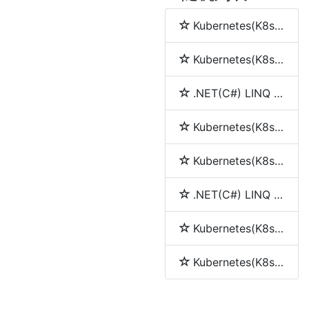
Kubernetes(K8s) namespace(命名空间)
Kubernetes(K8s) node(节点)
.NET(C#) LINQ 简介
Kubernetes(K8s) service(服务)
Kubernetes(K8s) pod
.NET(C#) LINQ 中join、into、let和group by的使用
Kubernetes(K8s) Replication Controller(RC)
Kubernetes(K8s) Replica Set (RS)