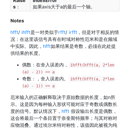
Raise
IndexError
s
：
如果axis大于a的最后一个轴。
Notes
hfft
/
ihfft
是一对类似于
rfft
/
irfft
，但是对于相反的情
况：在这里该信号具有在时域对称性厄米和是在频域
中实际。因此，
hfft
如果结果是奇数，必须在此处提
供结果的长度。
偶数：在舍入误差内，
ihfft(hfft(a, 2*len
(a) - 2)) == a
奇数：，舍入误差内。
ihfft(hfft(a, 2*len
(a) - 1)) == a
厄米输入的正确解释取决于原始数据的长度，如n所
示。这是因为每种输入形状可能对应于奇数或偶数长
度的信号。默认情况下，
hfft
假设输出长度是偶数，
这会将最后一个条目置于奈奎斯特频率；与其对称对
应物混叠。通过埃尔米特对称性，该值因此被视为纯