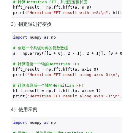
# 计算Hermitian FFT，并指定变换长度
hfft_result = np.fft.hfft(a, n=
8
)

print(
"Hermitian FFT result with n=8:\n"
3）指定轴进行变换
import
 numpy 
as
 np

# 创建一个共轭对称的复数数组
a = np.array([[
1
 + 
0j
, 
2
 - 
1j
, 
2
 + 
1j
], [
0
 + 
0j
, 
1
# 计算沿第一个轴的Hermitian FFT
hfft_result = np.fft.hfft(a, axis=
0
)

print(
"Hermitian FFT result along axis 0:\n"
, hfft_
# 计算沿最后一个轴的Hermitian FFT
hfft_result = np.fft.hfft(a, axis=
-1
)

print(
"Hermitian FFT result along axis -1:\n"
, hff
4）使用示例
import
 numpy 
as
 np
