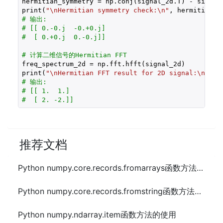
hermitian_symmetry = np.conj(signal_2d.T) - signal_
print(
"\nHermitian symmetry check:\n"
# 输出:
# [[ 0.-0.j  -0.+0.j]
#  [ 0.+0.j  0.-0.j]]
# 计算二维信号的Hermitian FFT
freq_spectrum_2d = np.fft.hfft(signal_2d)

print(
"\nHermitian FFT result for 2D signal:\n"
# 输出:
# [[ 1.  1.]
#  [ 2. -2.]]
推荐文档
Python numpy.core.records.fromarrays函数方法的使用
Python numpy.core.records.fromstring函数方法的使用
Python numpy.ndarray.item函数方法的使用