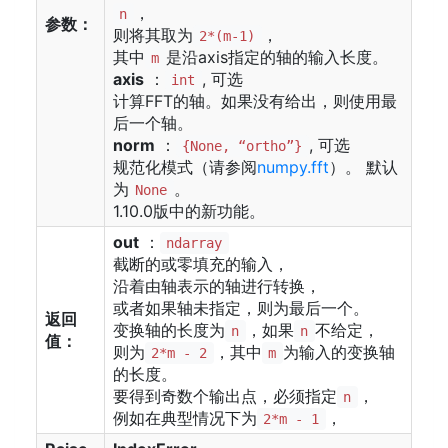
，
n
参数：
则将其取为
，
2*(m-1)
其中
是沿axis指定的轴的输入长度。
m
axis
：
, 可选
int
计算FFT的轴。如果没有给出，则使用最
后一个轴。
norm
：
, 可选
{None, “ortho”}
规范化模式（请参阅
numpy.fft
）。 默认
为
。
None
1.10.0版中的新功能。
out
：
ndarray
截断的或零填充的输入，
沿着由轴表示的轴进行转换，
或者如果轴未指定，则为最后一个。
返回
变换轴的长度为
，如果
不给定，
n
n
值：
则为
，其中
为输入的变换轴
2*m - 2
m
的长度。
要得到奇数个输出点，必须指定
，
n
例如在典型情况下为
，
2*m - 1