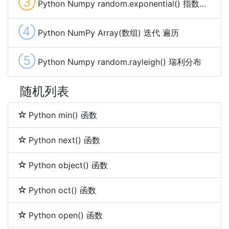
③
Python Numpy random.exponential() 指数分布
④
Python NumPy Array(数组) 迭代 遍历
⑤
Python Numpy random.rayleigh() 瑞利分布
随机列表
Python min() 函数
Python next() 函数
Python object() 函数
Python oct() 函数
Python open() 函数