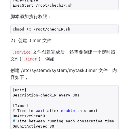
Type=simple

ExecStart=/root/chechIP.sh
脚本添加执行权限：
chmod +x /root/chechIP.sh
2）创建 .timer 文件
文件创建完成后，还需要创建一个定时器
.service
文件(
)，例如,
.timer
创建 /etc/systemd/system/mytask.timer 文件，内
容如下，
[Unit]

Description=checkIP every 30s

#
 Time to 
wait
 after 
enable
 this unit
#
 Time between running each consecutive time
OnUnitActiveSec=30
