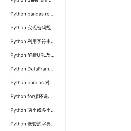
Python Selenium ChromeDriver 获取指定标签元素内的html
Python pandas read_html()获取动态或静态页面中的table表格数据到Excel文件
Python 实现密码规则验证(正则表达式)
Python 利用字符串切片实现文本内容加密及解密
Python 解析URL及参数的方法(Python2和Python3)
Python DataFrame按某一列中的值计算其它列的最大值和最小值
Python pandas 对两个DataFrame排序并合并连接的方法
Python for循环遍历字典(dict)的方法
Python 两个或多个字典(dict)合并(取字典并集)
Python 嵌套的字典(dict)转成object对象的方法