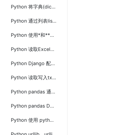
Python 将字典(dict)转换为DataFrame的几种方法
Python 通过列表list创建生成字典dict的方法
Python 使用*和**解包字典dict和列表或元组参数(*args,**kwargs)
Python 读取Excel文件中列数据到list列表的几种方法
Python Django 配置使用django-ratelimit限制网站接口访问频率
Python 读取写入txt文本文件内容及简单记录日志
Python pandas 通过字段部分匹配合并连接两个DataFrame
Python pandas DataFrame 常用操作(新增、删除、修改和查询)
Python 使用 python-hosts 操作hosts文件(查找、增加和删除)
Python urllib、urllib2、urllib3、requests 区别及使用