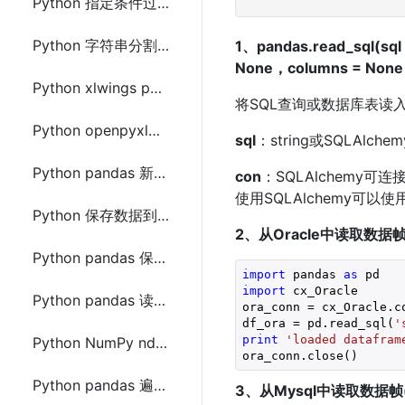
Python 指定条件过滤list列表(列表中元素为元组(tuple))方法
Python 字符串分割(split)指定多个分隔符的方法
1、pandas.read_sql(sq
None，columns = None
Python xlwings pandas获取Excel中某列的数据的最大值和最小值
将SQL查询或数据库表读入D
Python openpyxl和xlwings读取操作Excel的区别及使用示例
sql
：string或SQLA
Python pandas 新建sheet保存到Excel文件的方法及示例代码
con
：SQLAlchemy可
使用SQLAlchemy可以
Python 保存数据到Excel文件的方法(pandas、xlwt、openpyxl、xlsxwriter)
2、从Oracle中读取数据帧(
Python pandas 保存Excel自动调整列宽的方法及示例代码
import
 pandas 
as
import
 cx_Oracle

Python pandas 读取和保存DataFrame到Excel中多个sheet的方法及示例代码
ora_conn = cx_Oracle.c
df_ora = pd.read_sql(
'
print
'loaded datafram
Python NumPy ndarray 顺时针排序的方法及示例代码
ora_conn.close()
Python pandas 遍历DataFrame中的行数据的方法及示例代码
3、从Mysql中读取数据帧(D