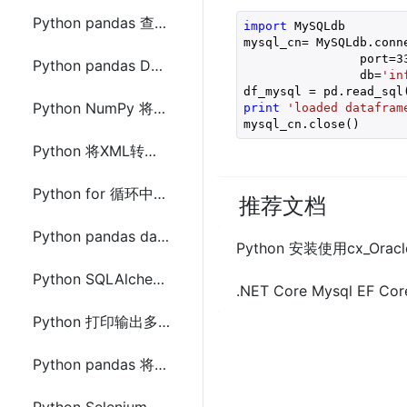
Python pandas 查询过滤某列的值的方法及示例代码
import
 MySQLdb

mysql_cn= MySQLdb.conn
                port=
3
Python pandas DataFrame转换成NumPy中array数组的方法及示例代码
                db=
'in
df_mysql = pd.read_sql
Python NumPy 将其中的array数组存储到csv文件的方法及示例代码
print
'loaded datafram
mysql_cn.close()
Python 将XML转换成JSON数据的方法总结
Python for 循环中访问index索引的方法及示例代码
推荐文档
Python pandas dataframe iloc 和 loc 的用法及区别
Python 安装使用cx_Ora
Python SQLAlchemy查询结果使用json.dumps()转成JSON字符串方法
.NET Core Mysql EF
Python 打印输出多个三角形组成的三角形
Python pandas 将DataFrame两列合成一列的方法