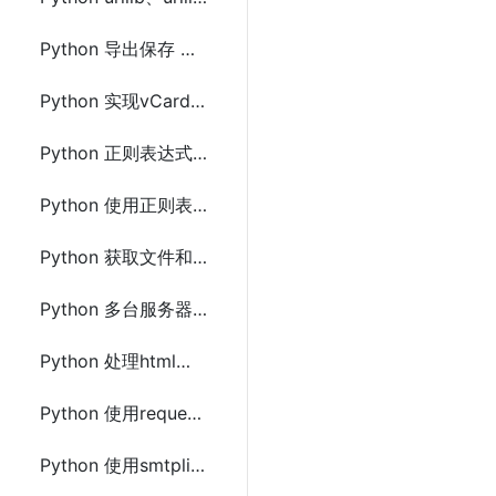
Python 导出保存 MongoDB上数据到Excel(.xls和.csv)文件
Python 实现vCard 2.1和3.0 互相转换
Python 正则表达式分组匹配提取替换字符串(回调函数)
Python 使用正则表达式提取替换img(src)或a(href)标签的url
Python 获取文件和文件夹属性信息及文件夹下所有的文件(os.stat() 和 os.path)
Python 多台服务器实现文件及文件夹同步的方法
Python 处理html、url字符串编码和解码(base64,escape,urlencode)
Python 使用requests下载图片的方法及示例代码
Python 使用smtplib、zmail或yagmail发送邮件