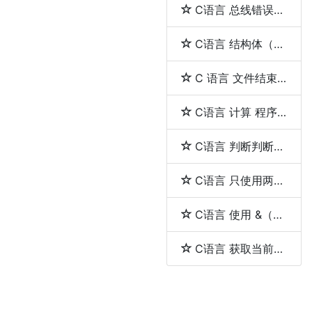
C语言 总线错误（bus error）与段错误（segmentation fault）
C语言 结构体（struct）和联合体（union）的区别
C 语言 文件结束（EOF）
C语言 计算 程序的执行时间
C语言 判断判断用户输入的是否是一个整数
C语言 只使用两个指针反转一个单向链表
C语言 使用 &（取地址符）和 *（解引用符）
C语言 获取当前工作目录