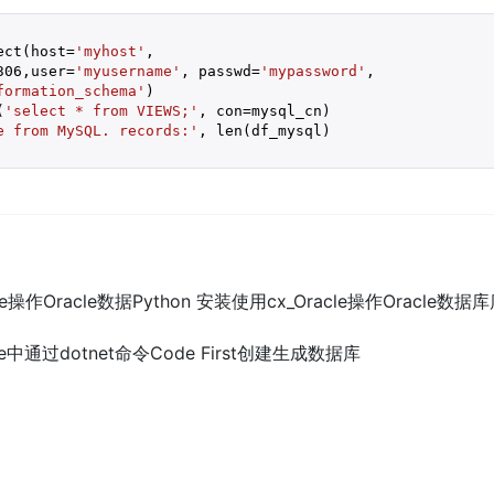
ect(host=
'myhost'
, 

306
,user=
'myusername'
, passwd=
'mypassword'
, 

formation_schema'
)

(
'select * from VIEWS;'
e from MySQL. records:'
, len(df_mysql)

cle操作Oracle数据Python 安装使用cx_Oracle操作Oracle数据
 Core中通过dotnet命令Code First创建生成数据库