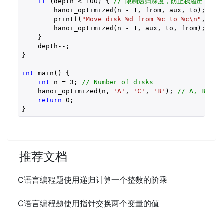
if
 (depth < 
100
) { 
// 限制递归深度，防止栈溢出 
        hanoi_optimized(n - 
1
, from, aux, to); 

        printf(
"Move disk %d from %c to %c\n"
, n, 
        hanoi_optimized(n - 
1
, aux, to, from); 

    } 

    depth--; 

} 

int
 main() { 

int
 n = 
3
; 
// Number of disks 
    hanoi_optimized(n, 
'A'
, 
'C'
, 
'B'
); 
// A, B and
return
0
; 

} 
推荐文档
C语言编程题使用递归计算一个整数的阶乘
C语言编程题使用指针交换两个变量的值