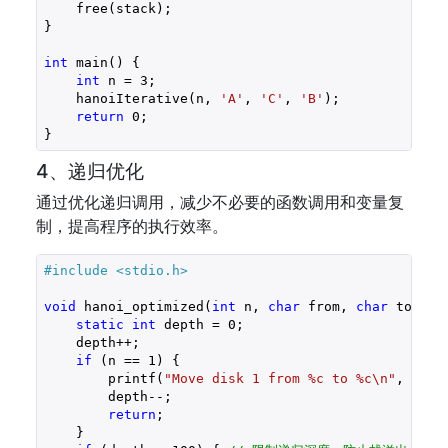
    free(stack);

}

int
 main() {

int
 n = 
3
;

    hanoiIterative(n, 
'A'
, 
'C'
, 
'B'
);

return
0
;

4、递归优化
通过优化递归调用，减少不必要的函数调用和变量复
制，提高程序的执行效率。
#include 
<stdio.h>
void
 hanoi_optimized(
int
 n, 
char
 from, 
char
 to, 
ch
static
int
 depth = 
0
; 

    depth++; 

if
 (n == 
1
) { 

        printf(
"Move disk 1 from %c to %c\n"
, from,
        depth--; 

return
; 

    } 
