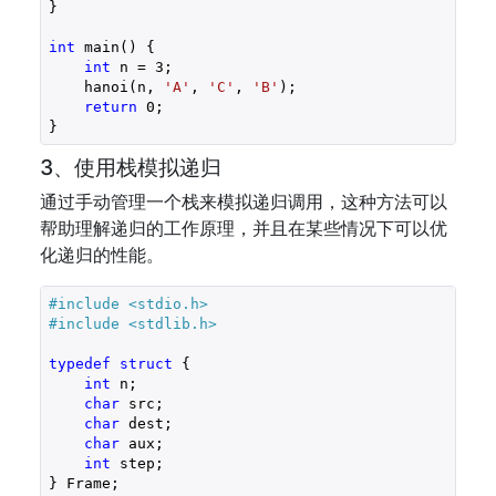
}

int
 main() {

int
 n = 
3
;

    hanoi(n, 
'A'
, 
'C'
, 
'B'
);

return
0
;

3、使用栈模拟递归
通过手动管理一个栈来模拟递归调用，这种方法可以
帮助理解递归的工作原理，并且在某些情况下可以优
化递归的性能。
#include 
<stdio.h>
#include 
<stdlib.h>
typedef
struct
 {

int
 n;

char
 src;

char
 dest;

char
 aux;

int
 step;

} Frame;
