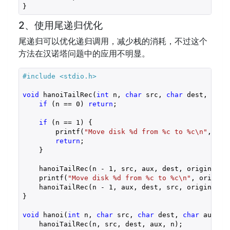
}
2、使用尾递归优化
尾递归可以优化递归调用，减少栈的消耗，不过这个
方法在汉诺塔问题中的应用不明显。
#include 
<stdio.h>
void
 hanoiTailRec(
int
 n, 
char
 src, 
char
 dest, 
char
if
 (n == 
0
) 
return
;

if
 (n == 
1
) {

        printf(
"Move disk %d from %c to %c\n"
, ori
return
;

    }

    hanoiTailRec(n - 
1
, src, aux, dest, originalN);
    printf(
"Move disk %d from %c to %c\n"
, origina
    hanoiTailRec(n - 
1
, aux, dest, src, originalN);
}

void
 hanoi(
int
 n, 
char
 src, 
char
 dest, 
char
 aux) {

    hanoiTailRec(n, src, dest, aux, n);
