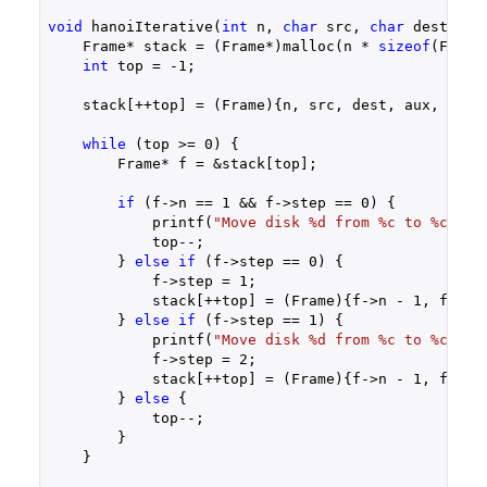
void
 hanoiIterative(
int
 n, 
char
 src, 
char
 dest, 
ch
    Frame* stack = (Frame*)malloc(n * 
sizeof
(Frame)
int
 top = 
-1
;

    stack[++top] = (Frame){n, src, dest, aux, 
0
};

while
 (top >= 
0
) {

        Frame* f = &stack[top];

if
 (f->n == 
1
 && f->step == 
0
) {

            printf(
"Move disk %d from %c to %c\n"
,
            top--;

        } 
else
if
 (f->step == 
0
) {

            f->step = 
1
;

            stack[++top] = (Frame){f->n - 
1
, f->sr
        } 
else
if
 (f->step == 
1
) {

            printf(
"Move disk %d from %c to %c\n"
,
            f->step = 
2
;

            stack[++top] = (Frame){f->n - 
1
, f->au
        } 
else
 {

            top--;

        }

    }
