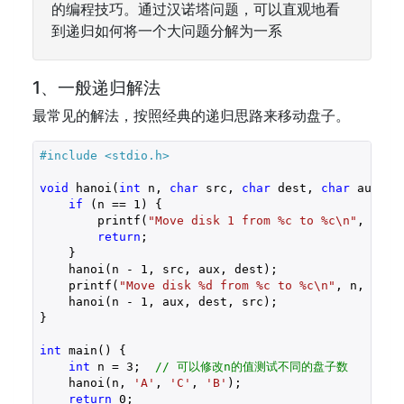
的编程技巧。通过汉诺塔问题，可以直观地看
到递归如何将一个大问题分解为一系
1、一般递归解法
最常见的解法，按照经典的递归思路来移动盘子。
#include 
<stdio.h>
void
 hanoi(
int
 n, 
char
 src, 
char
 dest, 
char
 aux) {

if
 (n == 
1
) {

        printf(
"Move disk 1 from %c to %c\n"
, src, 
return
;

    }

    hanoi(n - 
1
, src, aux, dest);

    printf(
"Move disk %d from %c to %c\n"
, n, src, 
    hanoi(n - 
1
, aux, dest, src);

}

int
 main() {

int
 n = 
3
;  
// 可以修改n的值测试不同的盘子数
    hanoi(n, 
'A'
, 
'C'
, 
'B'
);

return
0
;
