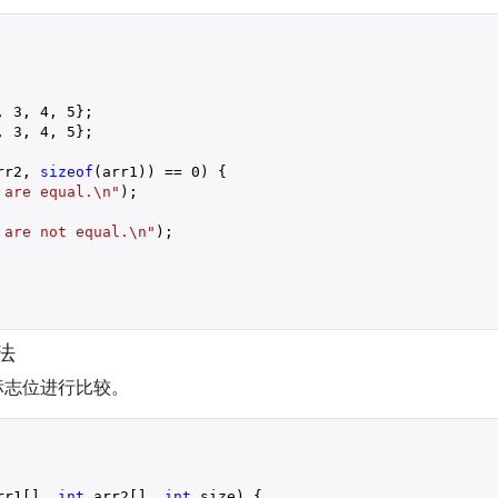
, 
3
, 
4
, 
5
};

, 
3
, 
4
, 
5
};

rr2, 
sizeof
(arr1)) == 
0
) {

 are equal.\n"
);

 are not equal.\n"
);

法
标志位进行比较。
rr1[], 
int
 arr2[], 
int
 size) {
