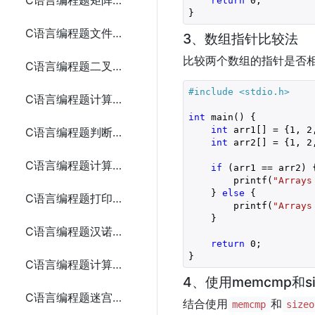
C语言编程题矩阵加法
return
0
;

C语言编程题文件复制
3、数组指针比较法
比较两个数组的指针是否
C语言编程题二叉树遍历
#include 
<stdio.h>
C语言编程题计算最大公约数
int
 main() {

int
 arr1[] = {
1
, 
2
C语言编程题判断回文字符串
int
 arr2[] = {
1
, 
2
C语言编程题计算两个数的和、差、积、商
if
 (arr1 == arr2) {
        printf(
"Arrays
    } 
else
 {

C语言编程题打印九九乘法表
        printf(
"Arrays
    }

C语言编程题汉诺塔问题
return
0
;

C语言编程题计算逆波兰表达式
4、使用memcmp和si
C语言编程题迷宫求解
结合使用
和
memcmp
sizeo