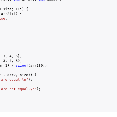
< size; ++i) {

arr2[i]) {

lse
;

, 
3
, 
4
, 
5
};

, 
3
, 
4
, 
5
};

arr1) / 
sizeof
(arr1[
0
]);

1, arr2, size)) {

 are equal.\n"
);

 are not equal.\n"
);
