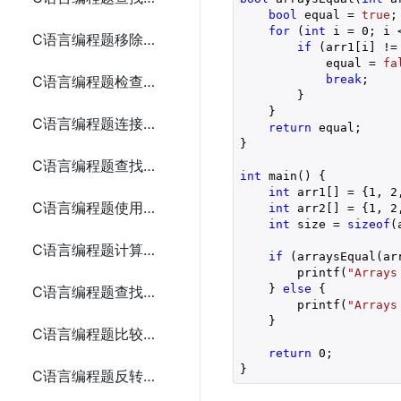
bool
 equal = 
true
;

for
 (
int
 i = 
0
; i 
C语言编程题移除数组中的重复元素
if
 (arr1[i] != 
            equal = 
fa
break
;

C语言编程题检查两个数组是否相等
        }

    }

C语言编程题连接两个字符串
return
 equal;

}

C语言编程题查找一个字符串中的所有元音字母
int
 main() {

int
 arr1[] = {
1
, 
2
C语言编程题使用指针交换两个变量的值
int
 arr2[] = {
1
, 
2
int
 size = 
sizeof
(
C语言编程题计算数组元素的和（使用指针）
if
 (arraysEqual(arr
        printf(
"Arrays
    } 
else
 {

C语言编程题查找数组中的最大值（使用指针）
        printf(
"Arrays
    }

C语言编程题比较两个字符串（使用指针）
return
0
;

}
C语言编程题反转一个字符串（使用指针）