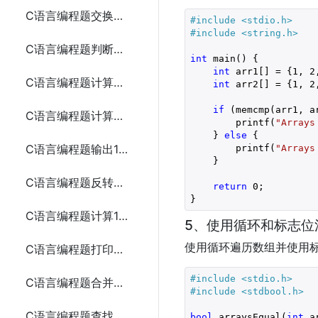
C语言编程题交换两个变量的值
#include 
<stdio.h>
#include 
<string.h>
C语言编程题判断一个年份是否为闰年
int
 main() {

int
 arr1[] = {
1
, 
2
C语言编程题计算从1到n的自然数之和
int
 arr2[] = {
1
, 
2
if
 (memcmp(arr1, a
C语言编程题计算一个整数的各位数字之和
        printf(
"Arrays
    } 
else
 {

C语言编程题输出1到100之间的所有素数
        printf(
"Arrays
    }

C语言编程题反转一个整数
return
0
;

C语言编程题计算1到n的所有偶数之和
5、使用循环和标志位
使用循环遍历数组并使用
C语言编程题打印金字塔形图案
#include 
<stdio.h>
C语言编程题合并两个数组
#include 
<stdbool.h>
C语言编程题查找数组中的重复元素
bool
 arraysEqual(
int
 a