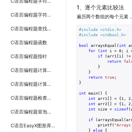
C语言编程题字符串连接3种方法
1、逐个元素比较法
C语言编程题字符串反转5种方法
遍历两个数组的每个元素
C语言编程题查找子字符串5种方法
#include 
<stdio.h>
#include 
<stdbool.h>
C语言编程题函数
bool
 arraysEqual(
int
 a
for
 (
int
 i = 
0
; i 
C语言编程题指针
if
 (arr1[i] != 
return
fal
        }

C语言编程题计算数组的平均值6种方法
    }

return
true
;

}

C语言编程题计算阶乘5种方法
int
 main() {

C语言编程题检查素数
int
 arr1[] = {
1
, 
2
int
 arr2[] = {
1
, 
2
int
 size = 
sizeof
(
C语言编程题冒泡排序
if
 (arraysEqual(arr
C语言EasyX图形库实现圆盘时钟
        printf(
"Arrays
    } 
else
 {
