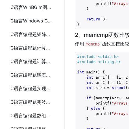
        printf(
"Arrays
C语言WinBGIm图形库实现圆盘时钟
    }

return
0
;

C语言Windows GDI实现圆盘时钟
C语言编程题矩阵乘法
2、memcmp函数比
使用
函数直接比
memcmp
C语言编程题计算数组中的最大和最小值5种方法
#include 
<stdio.h>
C语言编程题计算两个字符串的长度
#include 
<string.h>
int
 main() {

C语言编程题链表的创建和遍历
int
 arr1[] = {
1
, 
2
int
 arr2[] = {
1
, 
2
int
 size = 
sizeof
(
C语言编程题实现二分查找
if
 (memcmp(arr1, a
C语言编程题斐波那契数列
        printf(
"Arrays
    } 
else
 {

        printf(
"Arrays
C语言编程题数组反转
    }
