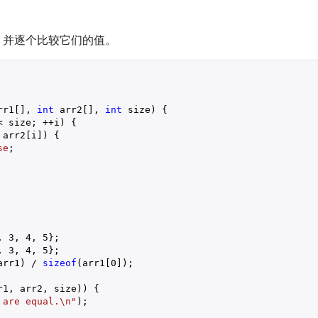
，并逐个比较它们的值。
rr1[], 
int
 arr2[], 
int
 size) {

< size; ++i) {

arr2[i]) {

se
;

, 
3
, 
4
, 
5
};

, 
3
, 
4
, 
5
};

arr1) / 
sizeof
(arr1[
0
]);

1, arr2, size)) {

 are equal.\n"
);
