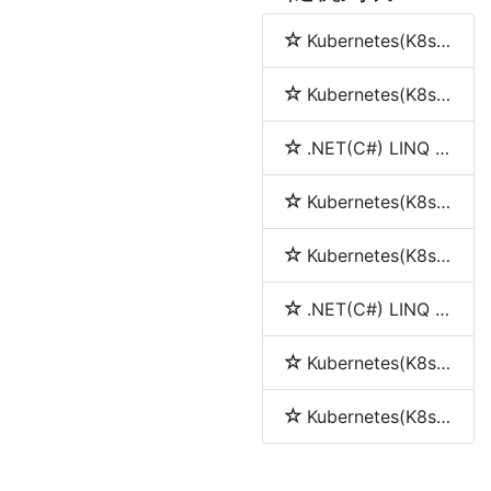
Kubernetes(K8s) namespace(命名空间)
Kubernetes(K8s) node(节点)
.NET(C#) LINQ 简介
Kubernetes(K8s) service(服务)
Kubernetes(K8s) pod
.NET(C#) LINQ 中join、into、let和group by的使用
Kubernetes(K8s) Replication Controller(RC)
Kubernetes(K8s) Replica Set (RS)