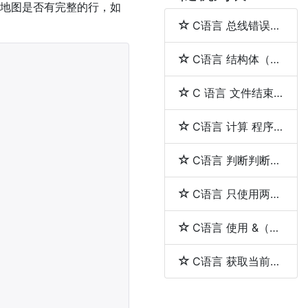
地图是否有完整的行，如
C语言 总线错误（bus error）与段错误（segmentation fault）
C语言 结构体（struct）和联合体（union）的区别
C 语言 文件结束（EOF）
C语言 计算 程序的执行时间
C语言 判断判断用户输入的是否是一个整数
C语言 只使用两个指针反转一个单向链表
C语言 使用 &（取地址符）和 *（解引用符）
C语言 获取当前工作目录