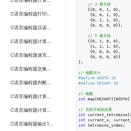
C语言编程题计算两个数的和、差、积、商
// J 形方块
    {{
0
, 
0
, 
1
, 
0
},

C语言编程题打印九九乘法表
     {
0
, 
0
, 
1
, 
0
},

     {
0
, 
1
, 
1
, 
0
},

     {
0
, 
0
, 
0
, 
0
}},

C语言编程题汉诺塔问题
// T 形方块
C语言编程题计算逆波兰表达式
    {{
0
, 
1
, 
0
, 
0
},

     {
1
, 
1
, 
1
, 
0
},

     {
0
, 
0
, 
0
, 
0
},

C语言编程题迷宫求解
     {
0
, 
0
, 
0
, 
0
}}

};

C语言编程题交换两个变量的值
// 地图大小
#define WIDTH 10
C语言编程题判断一个年份是否为闰年
#define HEIGHT 20
// 地图
C语言编程题计算从1到n的自然数之和
int
 map[HEIGHT][WIDTH]
C语言编程题计算一个整数的各位数字之和
// 当前方块的位置
int
 current_tetromino[
int
C语言编程题输出1到100之间的所有素数
int
 tetromino_index;
