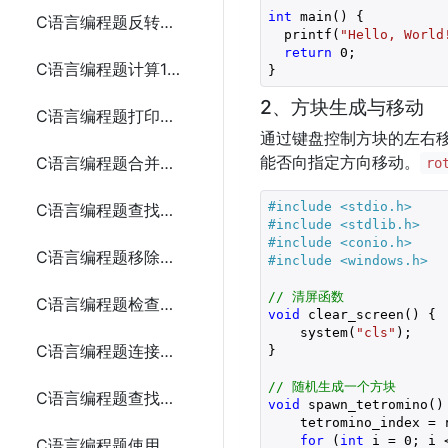
int
 main() {

C语言编程题反转一个整数
  printf(
"Hello, World
return
0
;

C语言编程题计算1到n的所有偶数之和
}
2、方块生成与移动
C语言编程题打印金字塔形图案
通过键盘控制方块的左右
能否向指定方向移动。
C语言编程题合并两个数组
ro
#include 
<stdio.h>
C语言编程题查找数组中的重复元素
#include 
<stdlib.h>
#include 
<conio.h>
C语言编程题移除数组中的重复元素
#include 
<windows.h>
// 清屏函数
C语言编程题检查两个数组是否相等
void
 clear_screen() {

    system(
"cls"
);

C语言编程题连接两个字符串
}

// 随机生成一个方块
C语言编程题查找一个字符串中的所有元音字母
void
 spawn_tetromino() 
    tetromino_index = 
for
 (
int
 i = 
0
; i 
C语言编程题使用指针交换两个变量的值