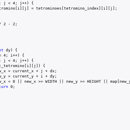
; j < 
4
; j++) {

tromino[i][j] = tetrominoes[tetromino_index][i][j];

/ 
2
 - 
2
;

nt
 dy) {

< 
4
; i++) {

; j < 
4
; j++) {

t_tetromino[i][j]) {

w_x = current_x + j + dx;

w_y = current_y + i + dy;

w_x < 
0
 || new_x >= WIDTH || new_y >= HEIGHT || map[new_y
turn
0
;
