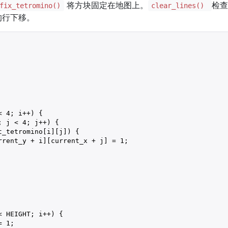
将方块固定在地图上。
检查
fix_tetromino()
clear_lines()
的行下移。
< 
4
; i++) {

; j < 
4
; j++) {

t_tetromino[i][j]) {

rrent_y + i][current_x + j] = 
1
;

< HEIGHT; i++) {

= 
1
;
