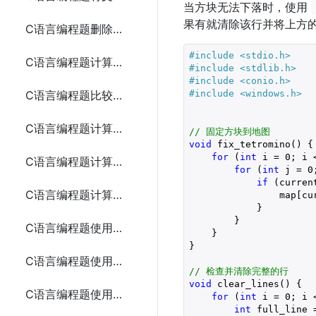
当方块无法下落时，使用
果有就清除该行并将上方
C语言编程题删除文本文件中的所有空行
#include 
<stdio.h>
C语言编程题计算二进制文件中的整数之和
#include 
<stdlib.h>
#include 
<conio.h>
#include 
<windows.h>
C语言编程题比较两个文本文件是否相同
C语言编程题计算两个矩阵的和
// 固定方块到地图
void
 fix_tetromino() {

for
 (
int
 i = 
0
; i 
C语言编程题计算两个矩阵的乘积
for
 (
int
 j = 
0
if
 (curren
C语言编程题计算一个矩阵的转置
                map[cu
            }

        }

C语言编程题使用递归计算斐波那契数列的第n项
    }

}

C语言编程题使用递归计算一个整数的阶乘
// 检查并清除完整的行
void
 clear_lines() {

C语言编程题使用递归求解汉诺塔问题
for
 (
int
 i = 
0
; i 
int
 full_line 