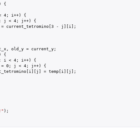
 {

< 
4
; i++) {

; j < 
4
; j++) {

 = current_tetromino[
3
 - j][i];

t_x, old_y = current_y;

) {

; i < 
4
; i++) {

 = 
0
; j < 
4
; j++) {

t_tetromino[i][j] = temp[i][j];

!"
);
