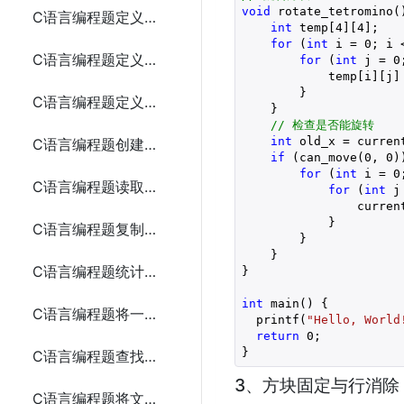
void
 rotate_tetromino()
C语言编程题定义时间、学生和复数结构体
int
 temp[
4
][
4
];

for
 (
int
 i = 
0
; i 
C语言编程题定义矩形、日期和员工结构体
for
 (
int
 j = 
0
            temp[i][j]
        }

C语言编程题定义点、书籍、三角形和汽车结构体
    }

// 检查是否能旋转
int
 old_x = curren
C语言编程题创建并写入文本文件
if
 (can_move(
0
, 
0
)
for
 (
int
 i = 
0
C语言编程题读取文本文件并输出其内容
for
 (
int
 j
                curren
            }

C语言编程题复制一个文本文件的内容到另一个文件
        }

    }

C语言编程题统计文本文件中的字符、单词和行数
}

int
 main() {

C语言编程题将一段文本追加到现有文件的末尾
  printf(
"Hello, World
return
0
;

}
C语言编程题查找文本文件中的某个单词
3、方块固定与行消除
C语言编程题将文本文件中的所有字母转换为大写