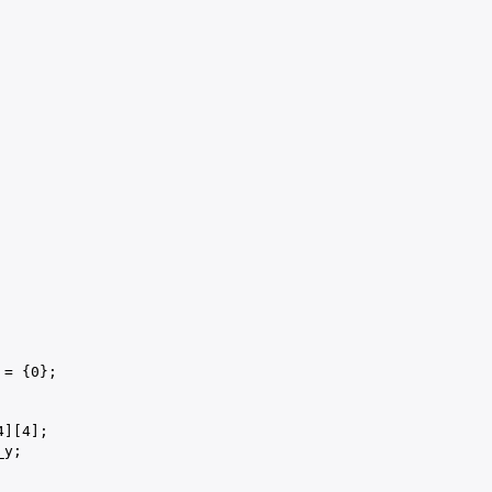
 = {
0
};

4
][
4