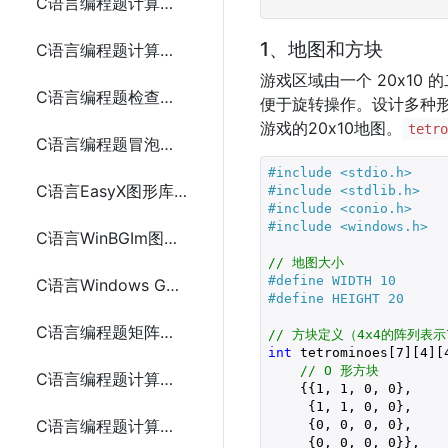
C语言编程题计算数组的平均值6种方法
1、地图和方块
C语言编程题计算阶乘5种方法
游戏区域由一个 20x10
C语言编程题检查素数
便于旋转操作。设计多种
游戏的20x10地图。
tetr
C语言编程题冒泡排序
#include 
<stdio.h>
C语言EasyX图形库实现圆盘时钟
#include 
<stdlib.h>
#include 
<conio.h>
#include 
<windows.h>
C语言WinBGIm图形库实现圆盘时钟
// 地图大小
#define WIDTH 10
C语言Windows GDI实现圆盘时钟
#define HEIGHT 20
C语言编程题矩阵乘法
// 方块定义（4x4的阵列表
int
 tetrominoes[
7
][
4
][
// O 形方块
C语言编程题计算数组中的最大和最小值5种方法
    {{
1
, 
1
, 
0
, 
0
},

     {
1
, 
1
, 
0
, 
0
},

C语言编程题计算两个字符串的长度
     {
0
, 
0
, 
0
, 
0
},

     {
0
, 
0
, 
0
, 
0
}},
