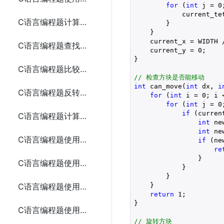
for
 (
int
 j = 
0
            current_te
C语言编程题计算数组元素的和（使用指针）
        }

    }

    current_x = WIDTH 
C语言编程题查找数组中的最大值（使用指针）
    current_y = 
0
;

}

C语言编程题比较两个字符串（使用指针）
// 检查方块是否能移动
int
 can_move(
int
 dx, 
i
C语言编程题反转一个字符串（使用指针）
for
 (
int
 i = 
0
; i 
for
 (
int
 j = 
0
if
 (curren
C语言编程题计算动态分配内存存储n个整数的和
int
 ne
int
 ne
C语言编程题使用指针和函数计算两个整数的最大公约数
if
 (ne
re
                }

C语言编程题使用指针和函数实现字符串的连接
            }

        }

    }

C语言编程题使用指针和函数查找字符串中的字符
return
1
;

}

C语言编程题使用指针和函数排序数组
// 旋转方块