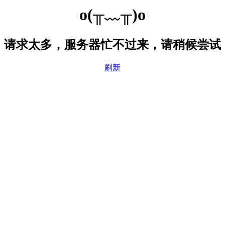
o(╥﹏╥)o
请求太多，服务器忙不过来，请稍候尝试
刷新