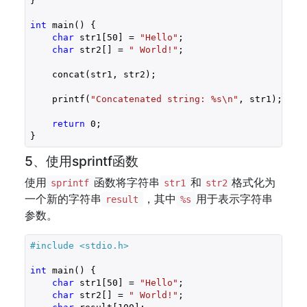
}

int
 main() {

char
 str1[
50
] = 
"Hello"
;

char
 str2[] = 
" World!"
;

    concat(str1, str2);

    printf(
"Concatenated string: %s\n"
, str1);

return
0
;

}
5、使用sprintf函数
使用
函数将字符串
和
格式化为
sprintf
str1
str2
一个新的字符串
，其中
用于表示字符串
result
%s
参数。
#include 
<stdio.h>
int
 main() {

char
 str1[
50
] = 
"Hello"
;

char
 str2[] = 
" World!"
;
