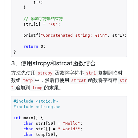
        j++;

    }

// 添加字符串结束符
    str1[i] = 
'\0'
;

    printf(
"Concatenated string: %s\n"
, str1);

return
0
;

}
3、使用strcpy和strcat函数结合
方法先使用
函数将字符串
复制到临时
strcpy
str1
数组
中，然后再使用
函数将字符串
temp
strcat
str
追加到
的末尾。
2
temp
#include 
<stdio.h>
#include 
<string.h>
int
 main() {

char
 str1[
50
] = 
"Hello"
;

char
 str2[] = 
" World!"
;

char
 temp[
50
];
