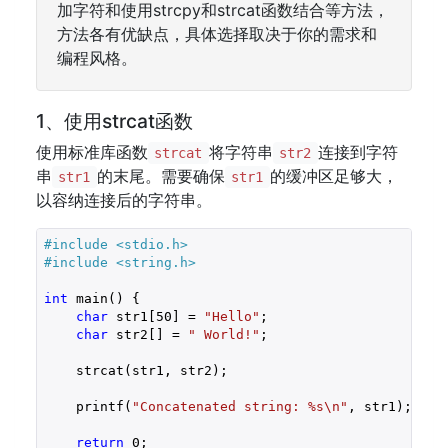
加字符和使用strcpy和strcat函数结合等方法，
方法各有优缺点，具体选择取决于你的需求和
编程风格。
1、使用strcat函数
使用标准库函数
将字符串
连接到字符
strcat
str2
串
的末尾。需要确保
的缓冲区足够大，
str1
str1
以容纳连接后的字符串。
#include 
<stdio.h>
#include 
<string.h>
int
 main() {

char
 str1[
50
] = 
"Hello"
;

char
 str2[] = 
" World!"
;

    strcat(str1, str2);

    printf(
"Concatenated string: %s\n"
, str1);

return
0
;
