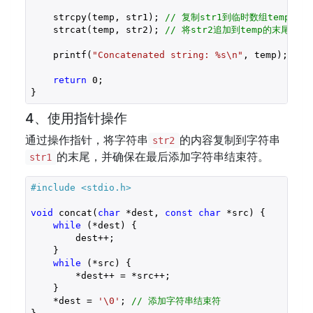
    strcpy(temp, str1); 
// 复制str1到临时数组temp
    strcat(temp, str2); 
// 将str2追加到temp的末尾
    printf(
"Concatenated string: %s\n"
, temp);

return
0
;

}
4、使用指针操作
通过操作指针，将字符串
的内容复制到字符串
str2
的末尾，并确保在最后添加字符串结束符。
str1
#include 
<stdio.h>
void
 concat(
char
 *dest, 
const
char
 *src) {

while
 (*dest) {

        dest++;

    }

while
 (*src) {

        *dest++ = *src++;

    }

    *dest = 
'\0'
; 
// 添加字符串结束符