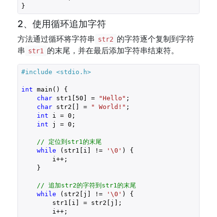
}
2、使用循环追加字符
方法通过循环将字符串
的字符逐个复制到字符
str2
串
的末尾，并在最后添加字符串结束符。
str1
#include 
<stdio.h>
int
 main() {

char
 str1[
50
] = 
"Hello"
;

char
 str2[] = 
" World!"
;

int
 i = 
0
;

int
 j = 
0
;

// 定位到str1的末尾
while
 (str1[i] != 
'\0'
) {

        i++;

    }

// 追加str2的字符到str1的末尾
while
 (str2[j] != 
'\0'
) {

        str1[i] = str2[j];

        i++;
