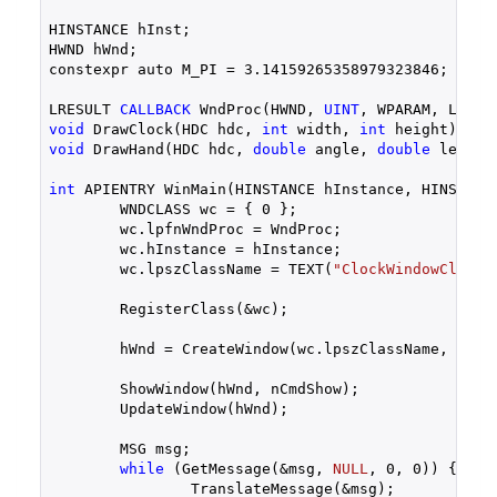
HINSTANCE hInst;

HWND hWnd;

constexpr auto M_PI = 
3.14159265358979323846
;

LRESULT 
CALLBACK
 WndProc(HWND, 
UINT
void
 DrawClock(HDC hdc, 
int
 width, 
int
void
 DrawHand(HDC hdc, 
double
 angle, 
double
 length
int
 APIENTRY WinMain(HINSTANCE hInstance, HINSTANC
	WNDCLASS wc = { 
0
 };

	wc.lpfnWndProc = WndProc;

	wc.hInstance = hInstance;

	wc.lpszClassName = TEXT(
"ClockWindowClass"
	RegisterClass(&wc);

	hWnd = CreateWindow(wc.lpszClassName, TEXT
	ShowWindow(hWnd, nCmdShow);

	UpdateWindow(hWnd);

	MSG msg;

while
 (GetMessage(&msg, 
NULL
, 
0
, 
0
)) {

		TranslateMessage(&msg);
