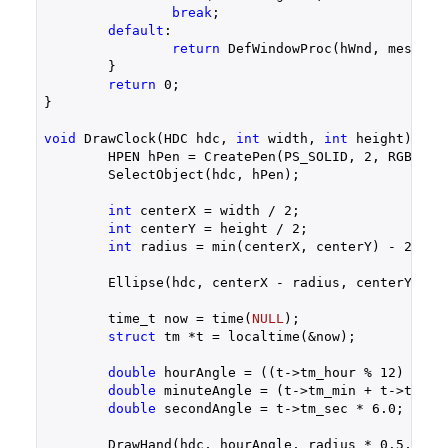
break
;

default
:

return
 DefWindowProc(hWnd, message,
	}

return
0
;

}

void
 DrawClock(HDC hdc, 
int
 width, 
int
 height) {

	HPEN hPen = CreatePen(PS_SOLID, 
2
, RGB(
0
, 
	SelectObject(hdc, hPen);

int
 centerX = width / 
2
;

int
 centerY = height / 
2
;

int
 radius = min(centerX, centerY) - 
20
;

	Ellipse(hdc, centerX - radius, centerY - radius, centerX + radius, centerY + radius);

	time_t now = time(
NULL
);

struct
 tm *t = localtime(&now);

double
 hourAngle = ((t->tm_hour % 
12
) + t-
double
 minuteAngle = (t->tm_min + t->tm_se
double
 secondAngle = t->tm_sec * 
6.0
;

	DrawHand(hdc, hourAngle, radius * 
0.5
, cen