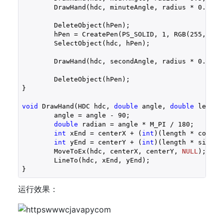
	DrawHand(hdc, minuteAngle, radius * 
0.75
, 
	DeleteObject(hPen);

	hPen = CreatePen(PS_SOLID, 
1
, RGB(
255
, 
0
, 
	SelectObject(hdc, hPen);

	DrawHand(hdc, secondAngle, radius * 
0.9
, c
	DeleteObject(hPen);

}

void
 DrawHand(HDC hdc, 
double
 angle, 
double
 length
	angle = angle - 
90
;

double
 radian = angle * M_PI / 
180
;

int
 xEnd = centerX + (
int
)(length * cos(rad
int
 yEnd = centerY + (
int
)(length * sin(rad
	MoveToEx(hdc, centerX, centerY, 
NULL
);

	LineTo(hdc, xEnd, yEnd);

}
运行效果：