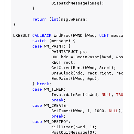
		DispatchMessage(&msg);

	}

return
 (
int
)msg.wParam;

}

LRESULT 
CALLBACK
 WndProc(HWND hWnd, 
UINT
 message, 
switch
 (message) {

case
 WM_PAINT: {

		PAINTSTRUCT ps;

		HDC hdc = BeginPaint(hWnd, &ps);

		RECT rect;

		GetClientRect(hWnd, &rect);

		DrawClock(hdc, rect.right, rect.bottom);

		EndPaint(hWnd, &ps);

	} 
break
;

case
 WM_TIMER:

		InvalidateRect(hWnd, 
NULL
, 
TRUE
);

break
;

case
 WM_CREATE:

		SetTimer(hWnd, 
1
, 
1000
, 
NULL
);

break
;

case
 WM_DESTROY:

		KillTimer(hWnd, 
1
);

		PostQuitMessage(
0
);
