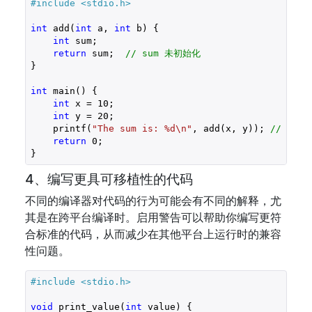
#include 
<stdio.h>
int
 add(
int
 a, 
int
 b) {

int
 sum;

return
 sum;  
// sum 未初始化
}

int
 main() {

int
 x = 
10
;

int
 y = 
20
;

    printf(
"The sum is: %d\n"
, add(x, y)); 
// add
return
0
;

}
4、编写更具可移植性的代码
不同的编译器对代码的行为可能会有不同的解释，尤
其是在跨平台编译时。启用警告可以帮助你编写更符
合标准的代码，从而减少在其他平台上运行时的兼容
性问题。
#include 
<stdio.h>
void
 print_value(
int
 value) {
