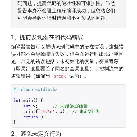
码问题，提高代码的健壮性和可维护性。虽然
警告本身不会阻止程序编译成功，但忽略它们
可能会导致运行时错误和不可预见的问题。
1、提前发现潜在的代码错误
编译器警告可以帮助识别代码中的潜在错误，这些错
误可能不会导致编译失败，但会在运行时出现严重问
题。常见的错误包括，未初始化的变量，变量遮蔽
（即局部变量覆盖了同名的全局变量），控制流中的
逻辑错误（如漏写
语句）。
break
#include 
<stdio.h>
int
 main() {

int
 x;      
// 未初始化的变量
    printf(
"%d\n"
, x);  
// 未定义行为
return
0
;

}
2、避免未定义行为