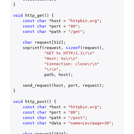
}

void
 http_get() {

const
char
 *host = 
"httpbin.org"
;

const
char
 *port = 
"80"
;

const
char
 *path = 
"/get"
;

char
 request[
512
];

    snprintf(request, 
sizeof
(request),

"GET %s HTTP/1.1\r\n"
"Host: %s\r\n"
"Connection: close\r\n"
"\r\n"
,

             path, host);

    send_request(host, port, request);

}

void
 http_post() {

const
char
 *host = 
"httpbin.org"
;

const
char
 *port = 
"80"
;

const
char
 *path = 
"/post"
;

const
char
 *data = 
"name=Levi&age=30"
;

char
 request[
1024
];
