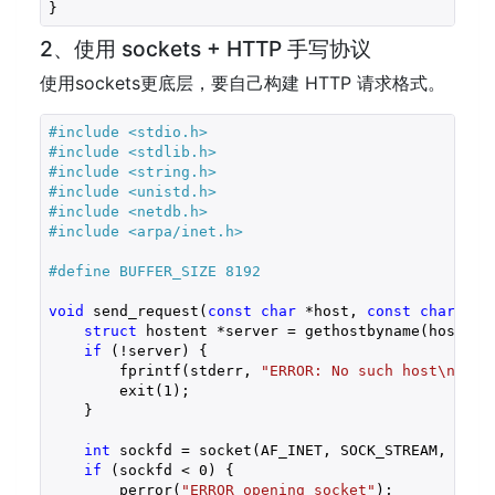
}
2、使用 sockets + HTTP 手写协议
使用sockets更底层，要自己构建 HTTP 请求格式。
#include 
<stdio.h>
#include 
<stdlib.h>
#include 
<string.h>
#include 
<unistd.h>
#include 
<netdb.h>
#include 
<arpa/inet.h>
#define BUFFER_SIZE 8192
void
 send_request(
const
char
 *host, 
const
char
 *po
struct
 hostent *server = gethostbyname(host);

if
 (!server) {

        fprintf(stderr, 
"ERROR: No such host\n"
);

        exit(
1
);

    }

int
 sockfd = socket(AF_INET, SOCK_STREAM, 
0
);

if
 (sockfd < 
0
) {

        perror(
"ERROR opening socket"
);
