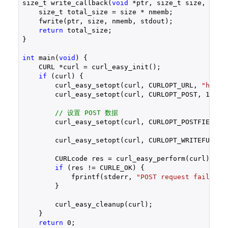
size_t write_callback(
void
 *ptr, size_t size, size
    size_t total_size = size * nmemb;

    fwrite(ptr, size, nmemb, stdout);

return
 total_size;

}

int
 main(
void
) {

    CURL *curl = curl_easy_init();

if
 (curl) {

        curl_easy_setopt(curl, CURLOPT_URL, 
"http:
        curl_easy_setopt(curl, CURLOPT_POST, 
1
L);

// 设置 POST 数据
        curl_easy_setopt(curl, CURLOPT_POSTFIELDS,
        curl_easy_setopt(curl, CURLOPT_WRITEFUNCTIO
        CURLcode res = curl_easy_perform(curl);

if
 (res != CURLE_OK) {

            fprintf(stderr, 
"POST request failed: 
        }

        curl_easy_cleanup(curl);

    }

return
0
;
