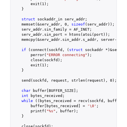
        exit(
1
);

    }

struct
 sockaddr_in serv_addr;

    memset(&serv_addr, 
0
, 
sizeof
(serv_addr));

    serv_addr.sin_family = AF_INET;

    serv_addr.sin_port = htons(atoi(port));

    memcpy(&serv_addr.sin_addr.s_addr, server->h_ad
if
 (connect(sockfd, (
struct
 sockaddr *)&serv_a
        perror(
"ERROR connecting"
);

        close(sockfd);

        exit(
1
);

    }

    send(sockfd, request, strlen(request), 
0
);

char
 buffer[BUFFER_SIZE];

int
 bytes_received;

while
 ((bytes_received = recv(sockfd, buffer, 
        buffer[bytes_received] = 
'\0'
;

        printf(
"%s"
, buffer);

    }

    close(sockfd);
