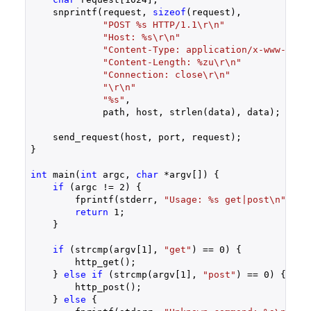
    snprintf(request, 
sizeof
(request),

"POST %s HTTP/1.1\r\n"
"Host: %s\r\n"
"Content-Type: application/x-www-form
"Content-Length: %zu\r\n"
"Connection: close\r\n"
"\r\n"
"%s"
,

             path, host, strlen(data), data);

    send_request(host, port, request);

}

int
 main(
int
 argc, 
char
 *argv[]) {

if
 (argc != 
2
) {

        fprintf(stderr, 
"Usage: %s get|post\n"
, ar
return
1
;

    }

if
 (strcmp(argv[
1
], 
"get"
) == 
0
) {

        http_get();

    } 
else
if
 (strcmp(argv[
1
], 
"post"
) == 
0
) {

        http_post();

    } 
else
 {
