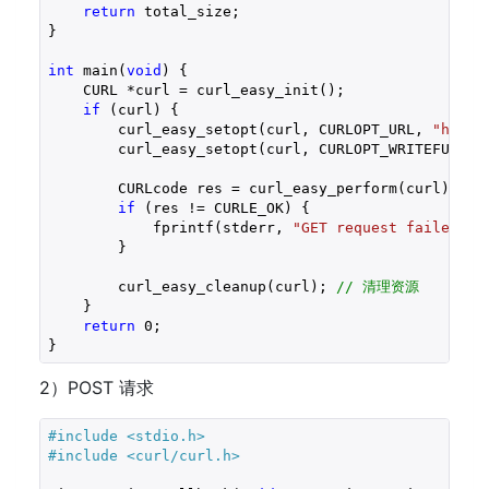
return
 total_size;

}

int
 main(
void
) {

    CURL *curl = curl_easy_init();

if
 (curl) {

        curl_easy_setopt(curl, CURLOPT_URL, 
"http:
        curl_easy_setopt(curl, CURLOPT_WRITEFUNCTIO
        CURLcode res = curl_easy_perform(curl); 
/
if
 (res != CURLE_OK) {

            fprintf(stderr, 
"GET request failed: %
        }

        curl_easy_cleanup(curl); 
// 清理资源
    }

return
0
;

}
2）POST 请求
#include 
<stdio.h>
#include 
<curl/curl.h>