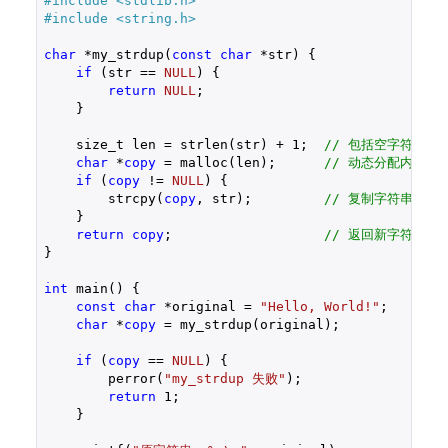
#include 
<stdlib.h>
#include 
<string.h>
char
 *my_strdup(
const
char
 *str) {

if
 (str == 
NULL
) {

return
NULL
;

    }

    size_t len = strlen(str) + 
1
;  
// 包括空字符
char
 *
copy
 = malloc(len);      
// 动态分配内存
if
 (
copy
 != 
NULL
) {

        strcpy(
copy
, str);         
// 复制字符串
    }

return
copy
;                   
// 返回新字符串的
}

int
 main() {

const
char
 *original = 
"Hello, World!"
;

char
 *
copy
 = my_strdup(original);

if
 (
copy
 == 
NULL
) {

        perror(
"my_strdup 失败"
);

return
1
;

    }
