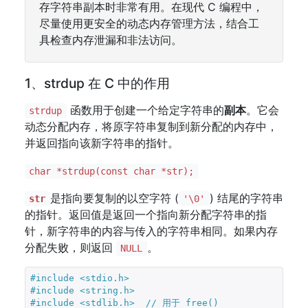
存字符串副本时非常有用。在现代 C 编程中，
尽量使用更安全的动态内存管理方法，结合工
具检查内存泄漏和非法访问。
1、strdup 在 C 中的作用
函数用于创建一个给定字符串的
副本
。它会
strdup
动态分配内存，将原字符串复制到新分配的内存中，
并返回指向该新字符串的指针。
char *strdup(const char *str);
是指向要复制的以空字符 (
) 结尾的字符串
str
'\0'
的指针。返回值是返回一个指向新分配字符串的指
针，新字符串的内容与传入的字符串相同。如果内存
分配失败，则返回
。
NULL
#include 
<stdio.h>
#include 
<string.h>
#include 
<stdlib.h>
  // 用于 free()