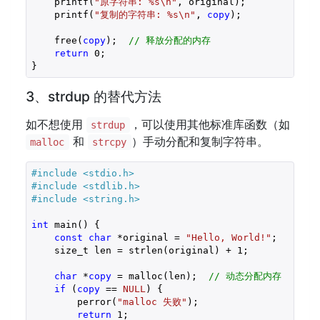
    printf(
"原字符串: %s\n"
, original);

    printf(
"复制的字符串: %s\n"
, 
copy
);

    free(
copy
);  
// 释放分配的内存
return
0
;

3、strdup 的替代方法
如不想使用
，可以使用其他标准库函数（如
strdup
和
）手动分配和复制字符串。
malloc
strcpy
#include 
<stdio.h>
#include 
<stdlib.h>
#include 
<string.h>
int
 main() {

const
char
 *original = 
"Hello, World!"
;

    size_t len = strlen(original) + 
1
;

char
 *
copy
 = malloc(len);  
// 动态分配内存
if
 (
copy
 == 
NULL
) {

        perror(
"malloc 失败"
);

return
1
;
