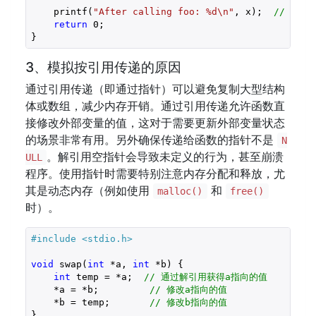
    printf(
"After calling foo: %d\n"
, x);  
// 输出
return
0
;

3、模拟按引用传递的原因
通过引用传递（即通过指针）可以避免复制大型结构
体或数组，减少内存开销。通过引用传递允许函数直
接修改外部变量的值，这对于需要更新外部变量状态
的场景非常有用。另外确保传递给函数的指针不是
N
。解引用空指针会导致未定义的行为，甚至崩溃
ULL
程序。使用指针时需要特别注意内存分配和释放，尤
其是动态内存（例如使用
和
malloc()
free()
时）。
#include 
<stdio.h>
void
 swap(
int
 *a, 
int
 *b) {

int
 temp = *a;  
// 通过解引用获得a指向的值
    *a = *b;         
// 修改a指向的值
    *b = temp;       
// 修改b指向的值
}
