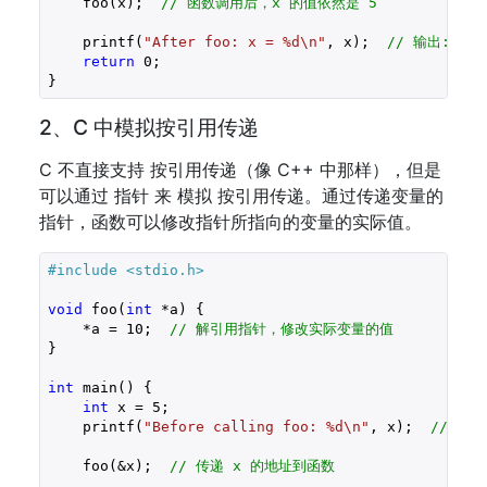
    foo(x);  
// 函数调用后，x 的值依然是 5
    printf(
"After foo: x = %d\n"
, x);  
// 输出: 5
return
0
;

2、C 中模拟按引用传递
C 不直接支持 按引用传递（像 C++ 中那样），但是
可以通过 指针 来 模拟 按引用传递。通过传递变量的
指针，函数可以修改指针所指向的变量的实际值。
#include 
<stdio.h>
void
 foo(
int
 *a) {

    *a = 
10
;  
// 解引用指针，修改实际变量的值
}

int
 main() {

int
 x = 
5
;

    printf(
"Before calling foo: %d\n"
, x);  
// 输出
    foo(&x);  
// 传递 x 的地址到函数