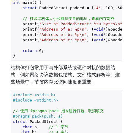
int
 main() {

struct
 PaddedStruct padded = {
'A'
, 
100
, 
50
};

// 打印结构体大小和成员变量的地址，查看内存对齐
    printf(
"Size of PaddedStruct: %zu bytes\n"
, 
si
    printf(
"Address of a: %p\n"
, (
void
*)&padded.a);
    printf(
"Address of b: %p\n"
, (
void
*)&padded.b);
    printf(
"Address of c: %p\n"
, (
void
*)&padded.c);
return
0
;

}
结构体打包常用于与外部系统或硬件对接的数据结
构，例如网络协议数据包结构、文件格式解析等。这
些场景中，节省内存比访问速度更重要。
#include 
<stdio.h>
#include 
<stdint.h>
// 使用 #pragma pack 指令进行打包，取消填充
#pragma pack(push, 1)
struct
 PackedStruct {

char
 a;    
// 1 字节
int
 b;     
// 4 字节