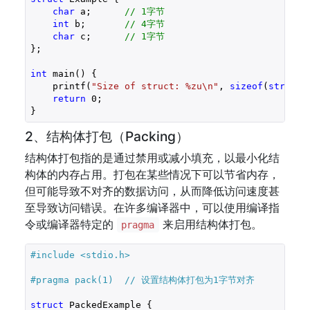
char
 a;      
// 1字节
int
 b;       
// 4字节
char
 c;      
// 1字节
};

int
 main() {

    printf(
"Size of struct: %zu\n"
, 
sizeof
(
struct
 
return
0
;

}
2、结构体打包（Packing）
结构体打包指的是通过禁用或减小填充，以最小化结
构体的内存占用。打包在某些情况下可以节省内存，
但可能导致不对齐的数据访问，从而降低访问速度甚
至导致访问错误。在许多编译器中，可以使用编译指
令或编译器特定的
来启用结构体打包。
pragma
#include 
<stdio.h>
#pragma pack(1)  // 设置结构体打包为1字节对齐
struct
 PackedExample {
