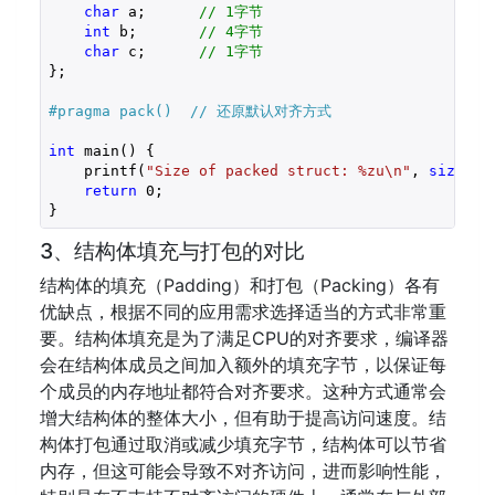
char
 a;      
// 1字节
int
 b;       
// 4字节
char
 c;      
// 1字节
};

#pragma pack()  // 还原默认对齐方式
int
 main() {

    printf(
"Size of packed struct: %zu\n"
, 
sizeof
(
return
0
;

3、结构体填充与打包的对比
结构体的填充（Padding）和打包（Packing）各有
优缺点，根据不同的应用需求选择适当的方式非常重
要。结构体填充是为了满足CPU的对齐要求，编译器
会在结构体成员之间加入额外的填充字节，以保证每
个成员的内存地址都符合对齐要求。这种方式通常会
增大结构体的整体大小，但有助于提高访问速度。结
构体打包通过取消或减少填充字节，结构体可以节省
内存，但这可能会导致不对齐访问，进而影响性能，