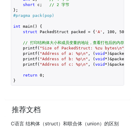
short
 c;   
// 2 字节
#pragma pack(pop)
int
 main() {

struct
 PackedStruct packed = {
'A'
, 
100
, 
50
};

// 打印结构体大小和成员变量的地址，查看打包后的内存布局
    printf(
"Size of PackedStruct: %zu bytes\n"
, 
si
    printf(
"Address of a: %p\n"
, (
void
*)&packed.a);
    printf(
"Address of b: %p\n"
, (
void
*)&packed.b);
    printf(
"Address of c: %p\n"
, (
void
*)&packed.c);
return
0
;

}
推荐文档
C语言 结构体（struct）和联合体（union）的区别