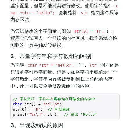
些字面量，但是不能对其进行修改。使用字符指针
c
会将指针
指向这个只读
har *str = "hello";
str
内存区域。
当尝试修改这个字面量（例如
），
str[0] = 'H';
程序会尝试写入一个只读的内存区域，操作系统会检
测到这一点并触发段错误。
2、常量字符串和字符数组的区别
当声明
时，
指向的是
char *str = "hello";
str
只读的字符串字面量。但是，如将字符串赋值给一个
字符数组，字符串内容将被复制到栈上分配的内存
中，此时可以安全地修改数组中的内容。
// 字符数组，字符串内容存储在可修改的内存中
char
 str[] = 
"hello"
;  

str[
0
] = 
'H'
;  
// 可以修改
printf(
"%s\n"
, str);  
// 输出 "Hello"
3、出现段错误的原因