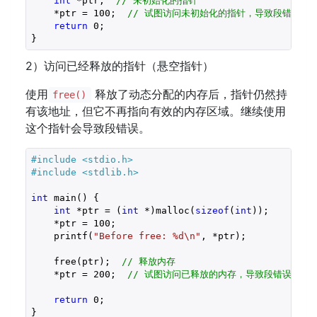
int
 *ptr;  
// 未初始化的指针
    *ptr = 
100
;  
// 试图访问未初始化的指针，导致段错误
return
0
;

}
2）访问已经释放的指针（悬空指针）
使用
释放了动态分配的内存后，指针仍然持
free()
有该地址，但它不再指向有效的内存区域。继续使用
这个指针会导致段错误。
#include 
<stdio.h>
#include 
<stdlib.h>
int
 main() {

int
 *ptr = (
int
 *)malloc(
sizeof
(
int
));

    *ptr = 
100
;

    printf(
"Before free: %d\n"
, *ptr);

    free(ptr);  
// 释放内存
    *ptr = 
200
;  
// 试图访问已释放的内存，导致段错误
return
0
;
