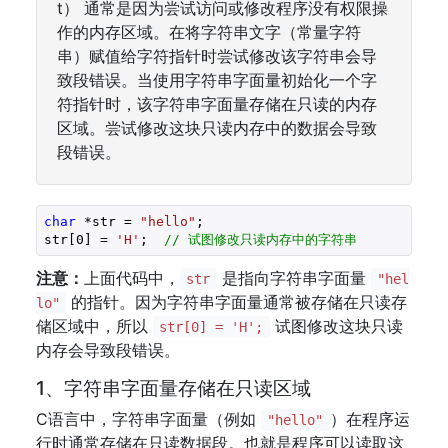
t） 通常是因为尝试访问或修改程序没有权限操
作的内存区域。在将字符串文字（常量字符
串）赋值给字符指针时尝试修改该字符串会导
致段错误。当使用字符串字面量初始化一个字
符指针时，该字符串字面量存储在只读的内存
区域。尝试修改这块只读内存中的数据会导致
段错误。
char
 *str = 
"hello"
;

str[
0
] = 
'H'
;  
// 试图修改只读内存中的字符串
注意：
上面代码中，
是指向字符串字面量
str
"hel
的指针。因为字符串字面量通常被存储在只读存
lo"
储区域中，所以
试图修改这块只读
str[0] = 'H';
内存会导致段错误。
1、字符串字面量存储在只读区域
C语言中，字符串字面量（例如
）在程序运
"hello"
行时通常存储在只读数据段。也就是程序可以读取这