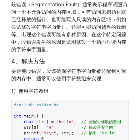
段错误（Segmentation Fault）通常表示程序试图访
问一个不允许访问的内存区域，可有访问未初始化或
已经释放的指针。也可能写入只读的内存区域（例如
尝试修改字符串字面量）。还能可能访问越界的数组
等。出现这个错误可能有多种原因。在这个特定问题
中，段错误发生的原因是试图修改一个指向只读内存
的字符串字面量。
4、解决方法
要避免段错误，应该确保字符串字面量被分配到可写
的内存中，通常可以使用字符数组来实现。
1）使用字符数组
#include 
<stdio.h>
int
 main() {

char
 str[] = 
"hello"
;  
// 分配可修改的数组
    str[
0
] = 
'H'
;          
// 修改是安全的
    printf(
"%s\n"
, str);   
// 输出 "Hello"
return
0
;
