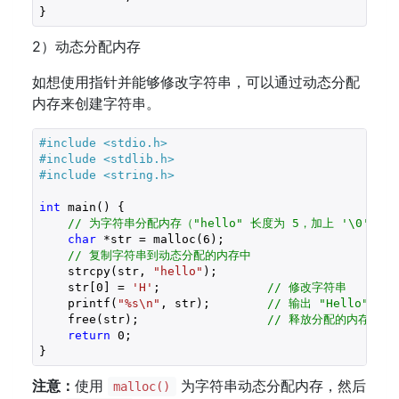
2）动态分配内存
如想使用指针并能够修改字符串，可以通过动态分配
内存来创建字符串。
#include 
<stdio.h>
#include 
<stdlib.h>
#include 
<string.h>
int
 main() {

// 为字符串分配内存（"hello" 长度为 5，加上 '\0' 共 
char
 *str = malloc(
6
);    

// 复制字符串到动态分配的内存中  
    strcpy(str, 
"hello"
);       

    str[
0
] = 
'H'
;               
// 修改字符串
    printf(
"%s\n"
, str);        
// 输出 "Hello"
    free(str);                  
// 释放分配的内存
return
0
;

注意：
使用
为字符串动态分配内存，然后
malloc()