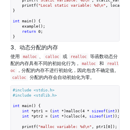
    printf(
"Static variable: %d\n"
, static_var);  
    printf(
"Local static variable: %d\n"
, local_st
}

int
 main() {

    example();

return
0
;

3、动态分配的内存
使用
、
或
等函数动态分
malloc
calloc
realloc
配的内存具有不同的初始化行为，
和
malloc
reall
，分配的内存不进行初始化，因此包含不确定值。
oc
分配的内存会自动初始化为零。
calloc
#include 
<stdio.h>
#include 
<stdlib.h>
int
 main() {

int
 *ptr1 = (
int
 *)malloc(
4
 * 
sizeof
(
int
));  
/
int
 *ptr2 = (
int
 *)calloc(
4
, 
sizeof
(
int
));   
/
    printf(
"malloc variable: %d\n"
, ptr1[
0
]);  
//