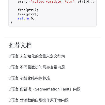
    printf(
"calloc variable: %d\n"
, ptr2[
0
]);  
// 
    free(ptr1);

    free(ptr2);

return
0
;

}
推荐文档
C语言 未初始化的变量未定义行为
C语言 不同函数访问局部变量问题
C语言 初始化结构体标准
C语言 段错误（Segmentation Fault）问题
C语言 对整数的自增操作原子性问题