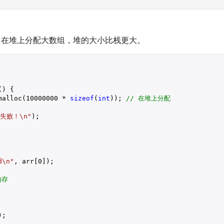
在堆上分配大数组，堆的大小比栈更大。
) {

malloc(
10000000
 * 
sizeof
(
int
)); 
// 在堆上分配
失败！\n"
);

d\n"
, arr[
0
]);

内存
;
