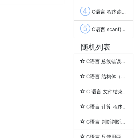
④
C语言 程序崩溃或Segmentation Fault的原因
⑤
C语言 scanf() 留下换行符在缓冲区问题
随机列表
C语言 总线错误（bus error）与段错误（segmentation fault）
C语言 结构体（struct）和联合体（union）的区别
C 语言 文件结束（EOF）
C语言 计算 程序的执行时间
C语言 判断判断用户输入的是否是一个整数
C语言 只使用两个指针反转一个单向链表