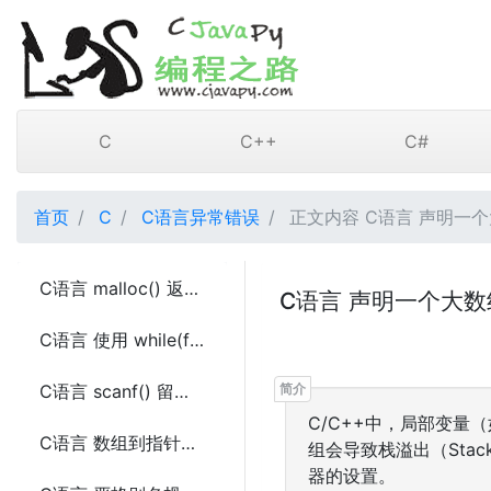
C
C++
C#
首页
C
C语言异常错误
正文内容 C语言 声明一
C语言 malloc() 返回值进行强制类型转换问题
C语言 声明一个大
C语言 使用 while(feof(file)) 来检查文件结束符的问题
C语言 scanf() 留下换行符在缓冲区问题
C/C++中，局部变量
C语言 数组到指针的转换
组会导致栈溢出（Stac
器的设置。