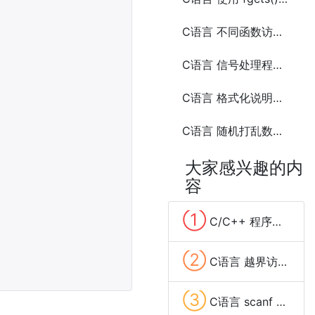
C语言 不同函数访问局部变量问题
C语言 信号处理程序中 printf 的使用问题
C语言 格式化说明符使用错误问题
C语言 随机打乱数组（shuffle array）
大家感兴趣的内
容
①
C/C++ 程序中导致段错误(segmentation fault)的常见原因
②
C语言 越界访问数组问题
③
C语言 scanf 输入带空格的内容