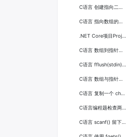
C语言 创建指向二维数组的指针
C语言 指向数组的指针与数组的指针之间的区别
.NET Core项目ProjectGuid无效的问题解决方法
C语言 数组到指针的转换
C语言 fflush(stdin) 的使用问题
C语言 数组与指针传递的区别
C语言 复制一个 char 数组（字符串）
C语言编程题检查两个数组是否相等
C语言 scanf() 留下换行符在缓冲区问题
C语言 使用 fgets() 读取字符换行符问题