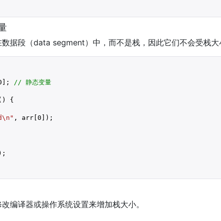
量
据段（data segment）中，而不是栈，因此它们不会受栈
0
]; 
// 静态变量
) {

d\n"
, arr[
0
]);

;

修改编译器或操作系统设置来增加栈大小。