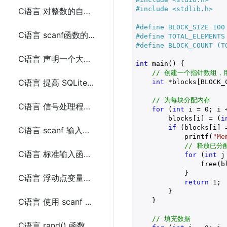
#include 
<stdlib.h>
C语言 对整数的自增操作原子性问题
#define BLOCK_SIZE 1
C语言 scanf函数的替代方案
#define TOTAL_ELEMEN
#define BLOCK_COUNT (
C语言 声明一个大数组的问题及解决方法
int
 main() {

// 创建一个指针数组，
C语言 提高 SQLite 插入性能的方法
int
 *blocks[BLOCK_C
// 为每块分配内存
C语言 信号处理程序中 printf 的使用问题
for
 (
int
 i = 
0
; i 
        blocks[i] = (
i
if
 (blocks[i] 
C语言 scanf 输入带空格的内容
            printf(
"Me
// 释放已
C语言 标准输入函数按回车读取输入问题
for
 (
int
 j
                free(bl
            }

C语言 浮动点变量与浮动点字面量进行比较问题
return
1
;

        }

    }

C语言 使用 scanf 时导致无限循环的问题
// 填充数据
C语言 rand() 函数每次得到相同的随机数序列问题