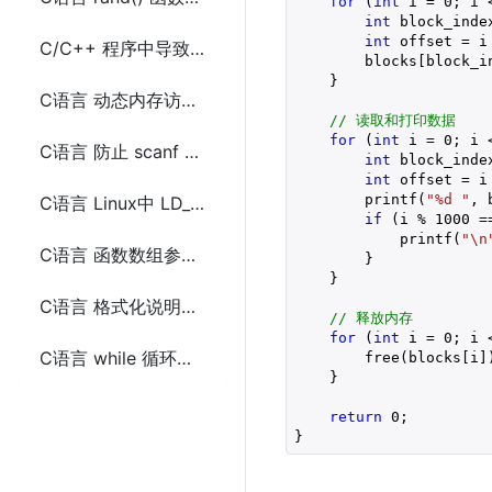
for
 (
int
 i = 
0
; i 
int
 block_inde
int
 offset = i
C/C++ 程序中导致段错误(segmentation fault)的常见原因
        blocks[block_i
    }

C语言 动态内存访问问题
// 读取和打印数据
for
 (
int
 i = 
0
; i 
C语言 防止 scanf 导致缓冲区溢出
int
 block_inde
int
 offset = i
        printf(
"%d "
, 
C语言 Linux中 LD_PRELOAD 环境变量
if
 (i % 
1000
 =
            printf(
"\n
C语言 函数数组参数使用sizeof的获取大小的问题
        }

    }

C语言 格式化说明符使用错误问题
// 释放内存
for
 (
int
 i = 
0
; i 
C语言 while 循环中使用 scanf 问题
        free(blocks[i])
    }

return
0
;

}