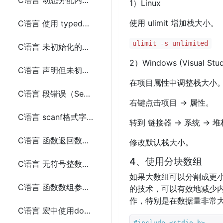
C语言 动态分配内存初始化为特定的魔数的原因
1）Linux
使用 ulimit 增加栈大小。
C语言 使用 typedef 为指针定义一个别名
ulimit -s unlimited
C语言 未初始化的变量未定义行为
2）Windows (Visual Stud
C语言 声明但未初始化的变量的问题
在项目属性中调整栈大小
C语言 段错误（Segmentation Fault）
右键点击项目 -> 属性。
C语言 scanf格式字符串中的尾随空白字符问题
转到 链接器 -> 系统 ->
C语言 函数返回数组的问题
修改默认栈大小。
4、使用分块数组
C语言 无符号整数溢出问题
如果大数组可以分割成更
C语言 函数数组参数的大小与定义时不相同的问题
的技术，可以有效地减少
作，特别是在数据量非常
C语言 宏中使用do-while 和 if-else 语句的原因
#include 
<stdio.h>