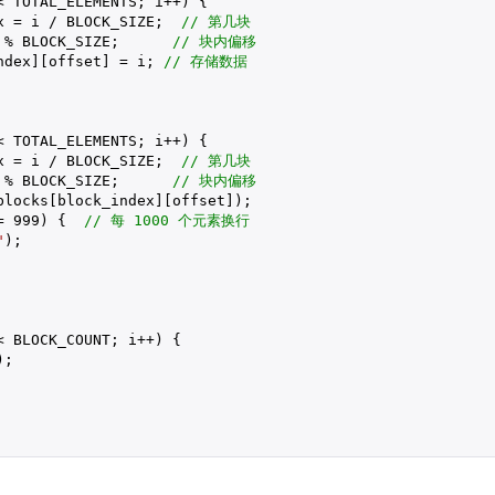
< TOTAL_ELEMENTS; i++) {

x = i / BLOCK_SIZE;  
// 第几块
 % BLOCK_SIZE;      
// 块内偏移
ndex][offset] = i; 
// 存储数据
< TOTAL_ELEMENTS; i++) {

x = i / BLOCK_SIZE;  
// 第几块
 % BLOCK_SIZE;      
// 块内偏移
blocks[block_index][offset]);

= 
999
) {  
// 每 1000 个元素换行
"
);

< BLOCK_COUNT; i++) {

;
