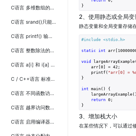
return
0
;

}
C语言 多维数组的内存分配问题
2、使用静态或全局变
C语言 srand()只能在程序中调用一次的问题
静态变量和全局变量存储在数
C语言 printf() 输出数据到标准输出刷新问题
#include 
<stdio.h>
C语言 整数除法的行为
static
int
 arr[
1000000
void
 largeArrayExample(
C语言 a[i] 和 i[a] 相等的问题
    arr[
0
] = 
42
;

    printf(
"arr[0] = %
}

C / C++语言 标准文档获取问题
int
 main() {

C语言 不同函数访问局部变量问题
    largeArrayExample()
return
0
;

}
C语言 越界访问数组问题
3、增加栈大小
C语言 启用编译器警告的原
在某些情况下，可以通过