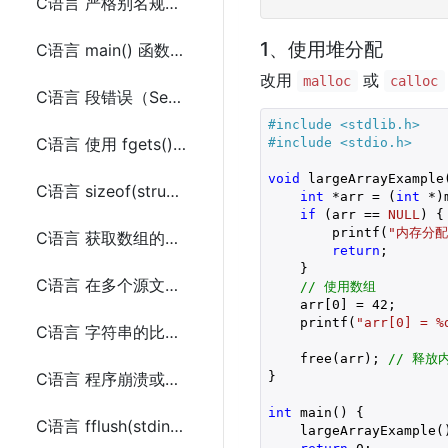
C语言 严格别名规则（Strict Aliasing Rule）
1、使用堆分配
C语言 main() 函数的返回值问题
改用
或
malloc
calloc
C语言 段错误（Segmentation Fault）问题
#include 
<stdlib.h>
C语言 使用 fgets() 读取字符换行符问题
#include 
<stdio.h>
void
 largeArrayExample(
C语言 sizeof(struct) 不等于成员 sizeof 的总和问题
int
 *arr = (
int
 *)
if
 (arr == 
NULL
) {

        printf(
"内存分配
C语言 获取数组的大小常见问题
return
;

    }

C语言 在多个源文件之间共享变量问题
// 使用数组
    arr[
0
] = 
42
;

    printf(
"arr[0] = %
C语言 字符串的比较问题
    free(arr); 
// 释放
}

C语言 程序崩溃或Segmentation Fault的原因
int
 main() {

C语言 fflush(stdin) 的使用问题
    largeArrayExample()