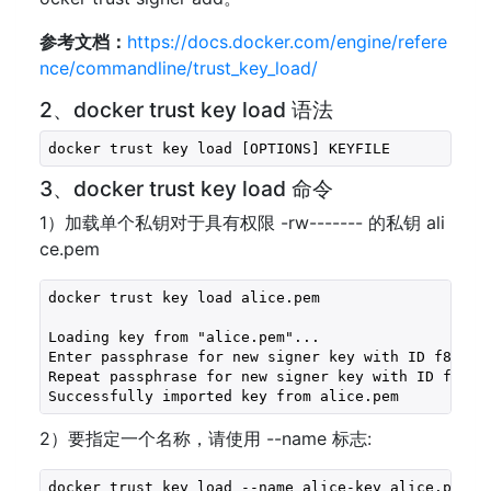
参考文档：
https://docs.docker.com/engine/refere
nce/commandline/trust_key_load/
2、docker trust key load 语法
docker trust key load [OPTIONS] KEYFILE
3、docker trust key load 命令
1）加载单个私钥对于具有权限 -rw------- 的私钥 ali
ce.pem
docker trust key load alice.pem

Loading key from "alice.pem"...

Enter passphrase for new signer key with ID f8097df
Repeat passphrase for new signer key with ID f8097d
Successfully imported key from alice.pem
2）要指定一个名称，请使用 --name 标志:
docker trust key load --name alice-key alice.pem
