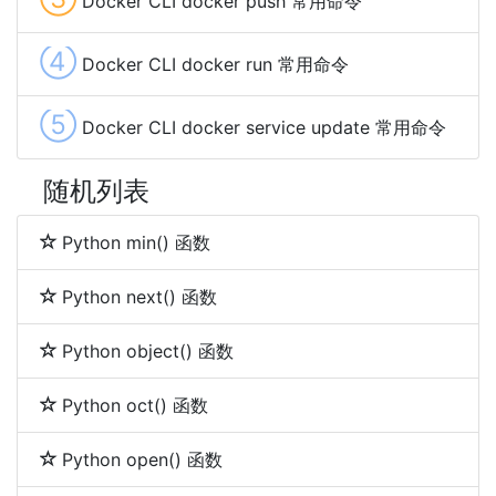
Docker CLI docker push 常用命令
④
Docker CLI docker run 常用命令
⑤
Docker CLI docker service update 常用命令
随机列表
Python min() 函数
Python next() 函数
Python object() 函数
Python oct() 函数
Python open() 函数