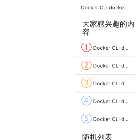
Docker CLI docker volume prune 常用命令
大家感兴趣的内
容
①
Docker CLI docker buildx build 常用命令
②
Docker CLI docker service create 常用命令
③
Docker CLI docker push 常用命令
④
Docker CLI docker run 常用命令
⑤
Docker CLI docker service update 常用命令
随机列表