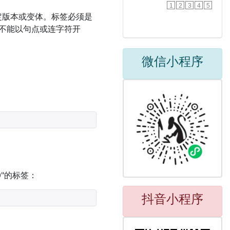
1
2
3
4
5
定版本或变体。标签必须是
它不能以句点或连字符开
微信小程序
.0"的标签：
抖音小程序