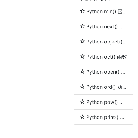
Python min() 函数
Python next() 函数
Python object() 函数
Python oct() 函数
Python open() 函数
Python ord() 函数
Python pow() 函数
Python print() 函数