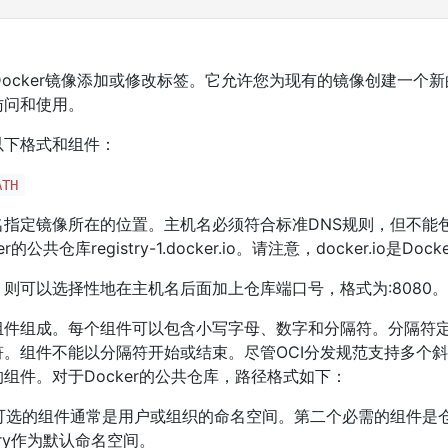
ocker镜像添加或修改标签。它允许您为现有的镜像创建一个
访问和使用。
以下格式和组件：
ATH
名指定镜像所在的位置。主机名必须符合标准DNS规则，但不能
公共仓库registry-1.docker.io。请注意，docker.io是D
则可以选择性地在主机名后面加上仓库端口号，格式为:8080。
组件组成。每个组件可以包含小写字母、数字和分隔符。分隔符
。组件不能以分隔符开始或结束。尽管OCI分发规范支持多个
组件。对于Docker的公共仓库，路径格式如下：
个可选的组件通常是用户或组织的命名空间。第二个必需的组件是
rary作为默认命名空间。